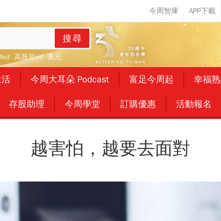
搜尋
fed
高股息etf
美元
生活
今周大耳朵 Podcast
富足今周起
幸福熟
存股助理
今周學堂
訂購優惠
活動報名
越害怕，越要去面對