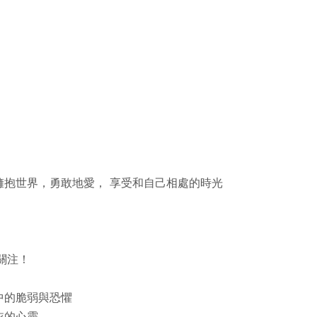
擁抱世界，勇敢地愛， 享受和自己相處的時光
關注！
中的脆弱與恐懼
依的心靈