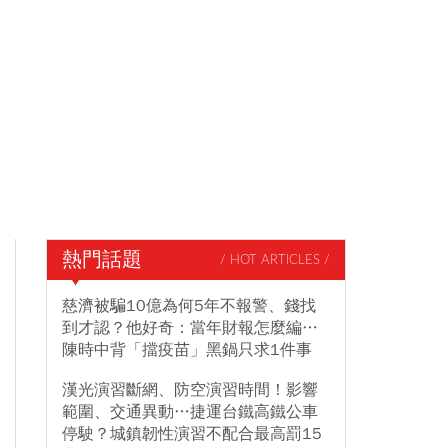
熱門話題
/ HOT ARTICLES /
慈濟被騙10億為何5年不報警、錢找
到才認？他好奇：當年財報怎麼編…
陳時中背「擋疫苗」黑鍋只求1件事
漢光演習斷網、防空演習時間！影響
範圍、交通異動…捷運台鐵高鐵公車
停駛？城鎮韌性演習不配合最高罰15