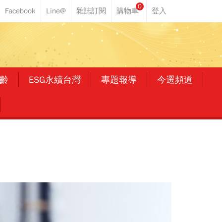
0
齡
ESG永續台灣
專題報導
今選頻道