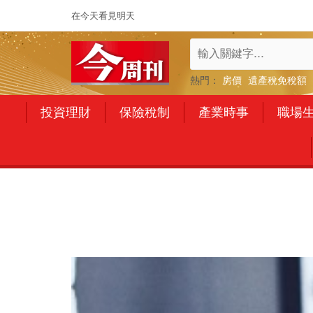
在今天看見明天
熱門：
房價
遺產稅免稅額
投資理財
保險稅制
產業時事
職場