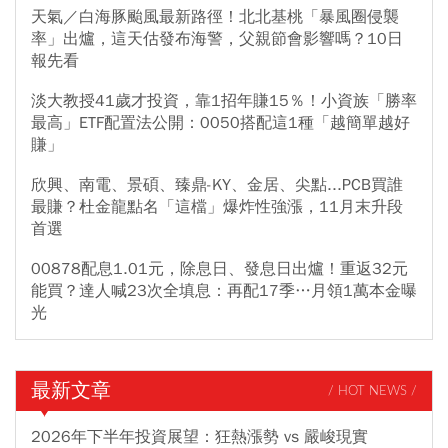
天氣／白海豚颱風最新路徑！北北基桃「暴風圈侵襲
率」出爐，這天估發布海警，父親節會影響嗎？10日
報先看
淡大教授41歲才投資，靠1招年賺15％！小資族「勝率
最高」ETF配置法公開：0050搭配這1種「越簡單越好
賺」
欣興、南電、景碩、臻鼎-KY、金居、尖點...PCB買誰
最賺？杜金龍點名「這檔」爆炸性強漲，11月末升段
首選
00878配息1.01元，除息日、發息日出爐！重返32元
能買？達人喊23次全填息：再配17季…月領1萬本金曝
光
最新文章
/ HOT NEWS /
2026年下半年投資展望：狂熱漲勢 vs 嚴峻現實