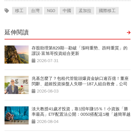
移工
台灣
NGO
中國
孟加拉
國際移工
延伸閱讀
存股助理第829期—勘破「漲時重勢、跌時重質」的
謬誤-富旭哥投資組合更新
2026-07-31
兆基怎麼了？包租代管龍頭爆資金缺口逾百億！董座
閃辭、趙姬投資操盤人失聯…187人組自救會，公司
最新聲明
2026-08-03
淡大教授41歲才投資，靠1招年賺15％！小資族「勝
率最高」ETF配置法公開：0050搭配這1種「越簡單越
好賺」
2026-08-04