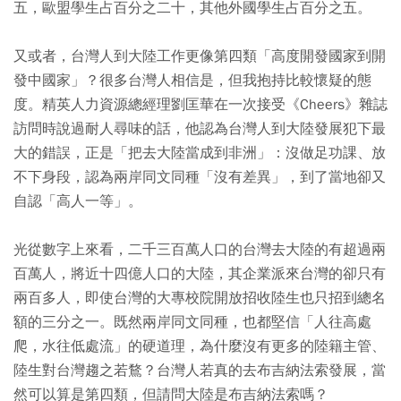
五，歐盟學生占百分之二十，其他外國學生占百分之五。
又或者，台灣人到大陸工作更像第四類「高度開發國家到開
發中國家」？很多台灣人相信是，但我抱持比較懷疑的態
度。精英人力資源總經理劉匡華在一次接受《Cheers》雜誌
訪問時說過耐人尋味的話，他認為台灣人到大陸發展犯下最
大的錯誤，正是「把去大陸當成到非洲」：沒做足功課、放
不下身段，認為兩岸同文同種「沒有差異」，到了當地卻又
自認「高人一等」。
光從數字上來看，二千三百萬人口的台灣去大陸的有超過兩
百萬人，將近十四億人口的大陸，其企業派來台灣的卻只有
兩百多人，即使台灣的大專校院開放招收陸生也只招到總名
額的三分之一。既然兩岸同文同種，也都堅信「人往高處
爬，水往低處流」的硬道理，為什麼沒有更多的陸籍主管、
陸生對台灣趨之若鶩？台灣人若真的去布吉納法索發展，當
然可以算是第四類，但請問大陸是布吉納法索嗎？