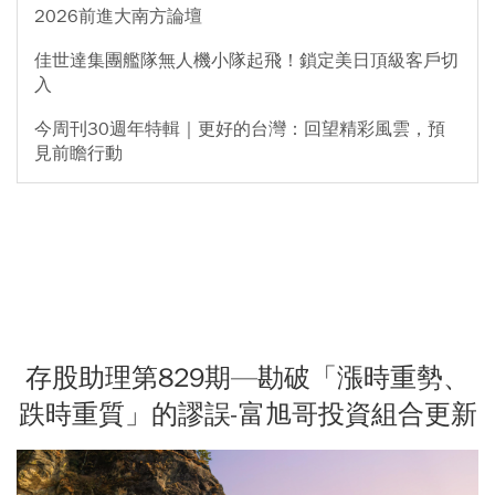
2026前進大南方論壇
佳世達集團艦隊無人機小隊起飛！鎖定美日頂級客戶切
入
今周刊30週年特輯｜更好的台灣：回望精彩風雲，預
見前瞻行動
存股助理第829期—勘破「漲時重勢、
跌時重質」的謬誤-富旭哥投資組合更新