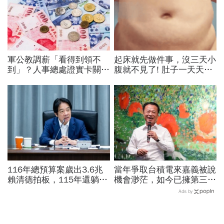
軍公教調薪「看得到領不
起床就先做件事，沒三天小
到」？人事總處證實卡關，
腹就不見了! 肚子一天天變
公務員2千元專業加給、加
小！
薪4%能如期上路？
116年總預算案歲出3.6兆
當年爭取台積電來嘉義被說
賴清德拍板，115年還躺在
機會渺茫，如今已擁第三
立法院…兩案「塞車」創憲
廠！翁章梁細數8年改變：
Ads by
政首例如何解決？
蚊子館也變無人機聚落