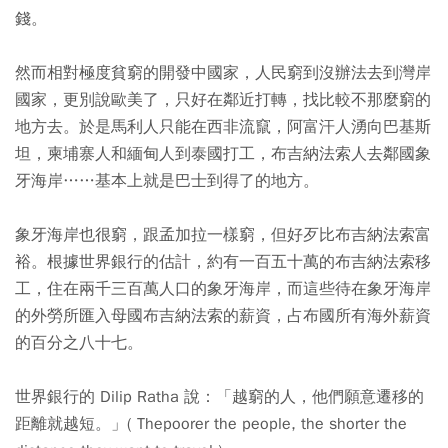
錢。
然而相對極度貧窮的開發中國家，人民窮到沒辦法去到灣岸
國家，更別說歐美了，只好在鄰近打轉，找比較不那麼窮的
地方去。於是馬利人只能在西非流竄，阿富汗人湧向巴基斯
坦，柬埔寨人和緬甸人到泰國打工，布吉納法索人去鄰國象
牙海岸……基本上就是巴士到得了的地方。
象牙海岸也很窮，跟孟加拉一樣窮，但好歹比布吉納法索富
裕。根據世界銀行的估計，約有一百五十萬的布吉納法索移
工，住在兩千三百萬人口的象牙海岸，而這些待在象牙海岸
的外勞所匯入母國布吉納法索的薪資，占布國所有海外薪資
的百分之八十七。
世界銀行的 Dilip Ratha 說：「越窮的人，他們願意遷移的
距離就越短。」( Thepoorer the people, the shorter the