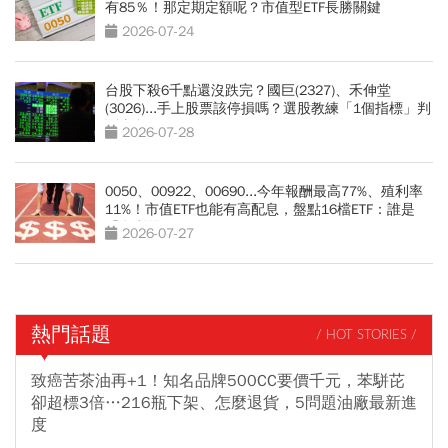
有85％！那定期定額呢？市值型ETF長勝關鍵
2026-07-24
台股下殺6千點還沒跌完？國巨(2327)、禾伸堂
(3026)...手上股票該停損嗎？選股教練「1個指標」判
斷去留
2026-07-28
0050、00922、00690...今年報酬最高77%、殖利率
11%！市值ETF也能有高配息，盤點16檔ETF：誰是
「息利雙收王」？
2026-07-27
熱門話題
/ HOT STORIES /
致癌苦茶油再+1！知名品牌500CC要價千元，苯駢芘
卻超標3倍…216瓶下架、怎麼退貨，5問題油廠最新進
度