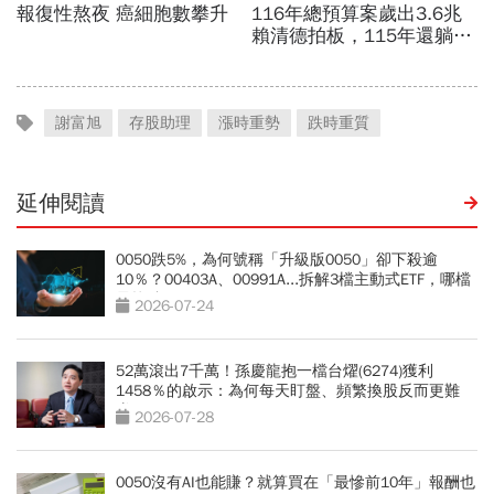
謝富旭
存股助理
漲時重勢
跌時重質
延伸閱讀
0050跌5%，為何號稱「升級版0050」卻下殺逾
10％？00403A、00991A...拆解3檔主動式ETF，哪檔
最抗跌？
2026-07-24
52萬滾出7千萬！孫慶龍抱一檔台燿(6274)獲利
1458％的啟示：為何每天盯盤、頻繁換股反而更難
賺？
2026-07-28
0050沒有AI也能賺？就算買在「最慘前10年」報酬也