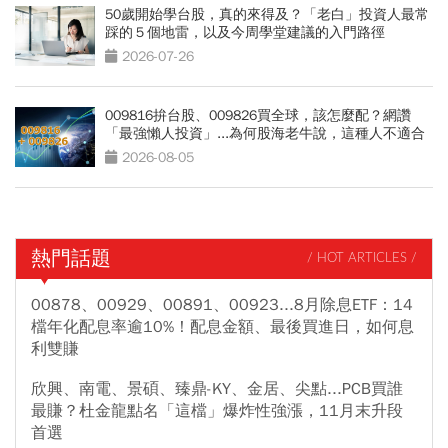
50歲開始學台股，真的來得及？「老白」投資人最常
踩的５個地雷，以及今周學堂建議的入門路徑
2026-07-26
009816拚台股、009826買全球，該怎麼配？網讚
「最強懶人投資」...為何股海老牛說，這種人不適合
買？
2026-08-05
熱門話題
/ HOT ARTICLES /
00878、00929、00891、00923...8月除息ETF：14
檔年化配息率逾10%！配息金額、最後買進日，如何息
利雙賺
欣興、南電、景碩、臻鼎-KY、金居、尖點...PCB買誰
最賺？杜金龍點名「這檔」爆炸性強漲，11月末升段
首選