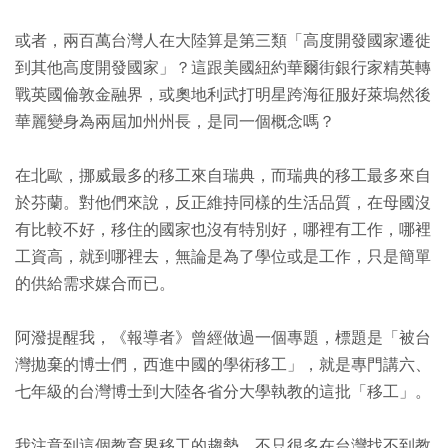
或者，兩百萬台灣人在大陸算是第三類「高度開發國家遷徙
到其他高度開發國家」？這跟美國紐約華爾街銀行家精英轉
戰英國倫敦金融界，或奧地利武打明星跨海征服好萊塢然後
華麗變身為兩屆加州州長，是同一個概念嗎？
在北歐，挪威最多的移工來自瑞典，而瑞典的移工最多來自
於芬蘭。對他們來說，反正維持同樣的生活品質，在母國沒
有比較不好，移住的國家也沒有特別好，哪裡有工作，哪裡
工資高，就到哪裡去，無論是為了學位或是工作，只是簡單
的供給需求媒合而已。
阿潑提醒我，《報導者》曾經做過一個專題，標題是「被台
灣拋棄的博士們，西進中國的學術移工」，就是專門講六、
七年級的台灣博士到大陸各省分大學執教的這批「移工」。
我注意到這個教育界移工的趨勢，不只很多在台灣找不到教