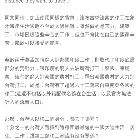
distance they want to travel.)
同文同種，加上使用同樣的貨幣，讓布吉納法索的移工在象
牙海岸生活適應不至於太過困難，雖然做的是苦力、建築
工、市場攤販這些辛苦的工作，但也不會比在自己的國家辛
苦，屬於可以接受的範圍。
至於兩千萬孟加拉窮人到鄰國印度工作，則取代了印度底層
部分的勞動力，讓印度的窮人去波斯灣打工；寮國、柬埔
寨、緬甸的窮人到泰國的農村打工，釋出泰國農村的人力到
台灣打工。於是，台灣有了超過六十二萬來自東南亞各國的
移工(這還不包括以外籍配偶名義在台生活，以及官方無法
計入的流離人口)。
那麼，台灣人以移工的身分，都去了哪裡？
十分之一的台灣人選擇到遷移距離最短的中國大陸生活、居
住、工作，跟第二類移工潮流有沒有關係？