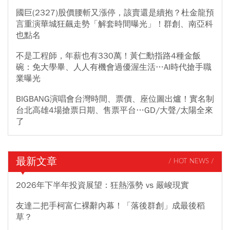
國巨(2327)股價腰斬又漲停，該賣還是續抱？杜金龍預
言重演華城狂飆走勢「解套時間曝光」！群創、南亞科
也點名
不是工程師，年薪也有330萬！黃仁勳指路4種金飯
碗：免大學畢、人人有機會過優渥生活…AI時代搶手職
業曝光
BIGBANG演唱會台灣時間、票價、座位圖出爐！實名制
台北高雄4場搶票日期、售票平台…GD/大聲/太陽全來
了
最新文章
/ HOT NEWS /
2026年下半年投資展望：狂熱漲勢 vs 嚴峻現實
友達二把手柯富仁裸辭內幕！「落後群創」成最後稻
草？