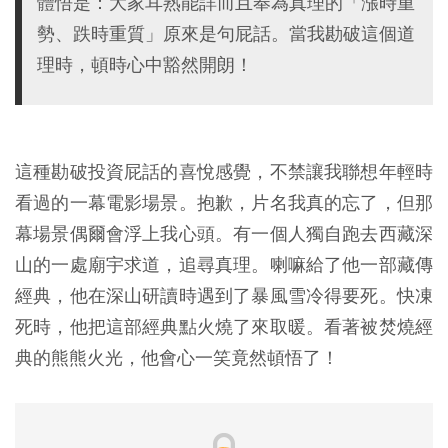
體悟是：大家耳熟能詳而且奉為真理的「漲時重
勢、跌時重質」原來是句屁話。當我勘破這個道
理時，頓時心中豁然開朗！
這種勘破投資屁話的喜悅感覺，不禁讓我聯想年輕時
看過的一幕電影場景。抱歉，片名我真的忘了，但那
幕場景偶爾會浮上我心頭。有一個人獨自跑去西藏深
山的一處廟宇求道，追尋真理。喇嘛給了他一部藏傳
經典，他在深山研讀時遇到了暴風雪冷得要死。快凍
死時，他把這部經典點火燒了來取暖。看著被焚燒經
典的熊熊火光，他會心一笑竟然頓悟了！