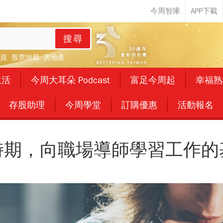
搜尋
資
股票抽籤
房地產
生活
今周大耳朵 Podcast
富足今周起
幸福熟
存股助理
今周學堂
訂購優惠
活動報名
時期，向職場導師學習工作的