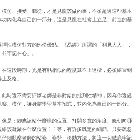
、模仿、接受、聽從，才是見龍該做的事，不須超過這些基本
本功內化為自己的一部分，這是見龍在社會上立足、前進的基
選擇性模仿對方的部份優點。《易經》所謂的「利見大人」，
，並牢記在心」。
，在這段時期，光是有點相似的程度算不上達標，必須練習到
得上及格。
。此時還不需要評斷老師是非對錯的批判性精神，因為你還處
觀察、模仿，讓身體學習基本招式，並內化為自己的一部分。
。像是：腳應該站什麼樣的位置、打開多寬的角度、臉朝向哪
視線該凝聚在什麼位置︙︙等，有許多既定的細節。只要疏忽
須仔細觀察老師的站姿、姿勢、移動方法，將這一切徹底牢記