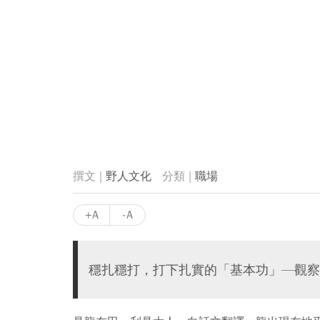
野人文化
職場
+A
-A
穩扎穩打，打下扎實的「基本功」—觀察