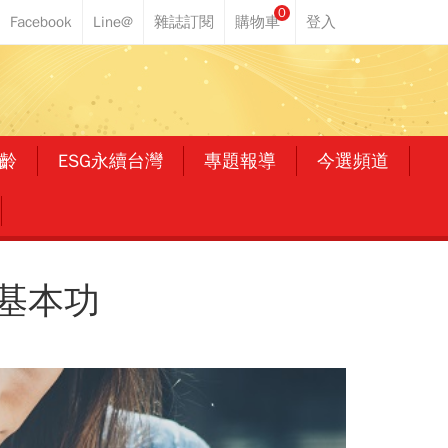
0
齡
ESG永續台灣
專題報導
今選頻道
基本功