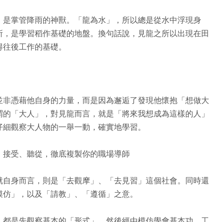
，是掌管降雨的神獸。「龍為水」，所以總是從水中浮現身
所，是學習稻作基礎的地盤。換句話說，見龍之所以出現在田
得往後工作的基礎。
並非憑藉他自身的力量，而是因為邂逅了發現他懷抱「想做大
謂的「大人」，對見龍而言，就是「將來我想成為這樣的人」
仔細觀察大人物的一舉一動，確實地學習。
、接受、聽從，徹底複製你的職場導師
就自身而言，則是「去觀摩」、「去見習」這個社會。同時還
模仿」，以及「請教」、「遵循」之意。
，都是先觀察基本的「形式」，然後經由模仿學會基本功。工