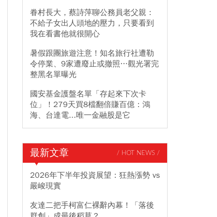
眷村長大，蔡詩萍聊公務員老父親：
不給子女出人頭地的壓力，只要看到
我在看書他就很開心
暑假跟團旅遊注意！知名旅行社遭勒
令停業、9家遭廢止或撤照…觀光署完
整黑名單曝光
國安基金護盤名單「存起來下次卡
位」！279天買8檔翻倍賺百億：鴻
海、台達電...唯一金融股是它
最新文章
/ HOT NEWS /
2026年下半年投資展望：狂熱漲勢 vs
嚴峻現實
友達二把手柯富仁裸辭內幕！「落後
群創」成最後稻草？