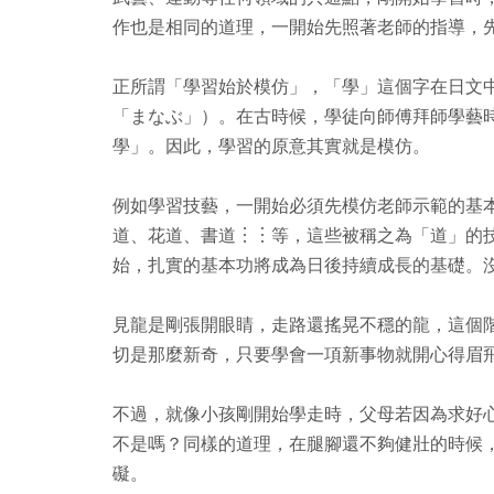
作也是相同的道理，一開始先照著老師的指導，
正所謂「學習始於模仿」，「學」這個字在日文
「まなぶ」）。在古時候，學徒向師傅拜師學藝
學」。因此，學習的原意其實就是模仿。
例如學習技藝，一開始必須先模仿老師示範的基
道、花道、書道︙︙等，這些被稱之為「道」的
始，扎實的基本功將成為日後持續成長的基礎。
見龍是剛張開眼睛，走路還搖晃不穩的龍，這個
切是那麼新奇，只要學會一項新事物就開心得眉
不過，就像小孩剛開始學走時，父母若因為求好
不是嗎？同樣的道理，在腿腳還不夠健壯的時候
礙。