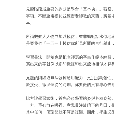
見龍階段最重要的課題是學會「基本功」。觀察
事項。不斷重複模仿並練習老師教的東西，將基
本。
所謂觀察大人物並加以模仿，並非蜻蜓點水似地
是要我們「一五一十模仿你所見所聞的言行舉止
學習書法一開始也是把老師寫的字當作範本練習
寫出來的字就像以影印機複印出來般地相似才算
見龍的階段還無法發揮應用能力，更別提獨創性
於接受、徹底聽從的時期。你要做的只有專心去
比方說學習武術，首先必須學習站姿與各種姿勢
一方、重心放在哪裡、意識貫注於臍下的丹田，
其中任何一個環節就不算是複製。因此，學生必