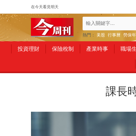
在今天看見明天
熱門：
美股
行事曆
勞保年
投資理財
保險稅制
產業時事
職場
課長