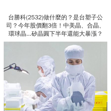
台勝科(2532)做什麼的？是台塑子公
司？今年股價翻3倍！中美晶、合晶、
環球晶...矽晶圓下半年還能大暴漲？