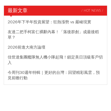
最新文章
/ HOT NEWS /
2026年下半年投資展望：狂熱漲勢 vs 嚴峻現實
友達二把手柯富仁裸辭內幕！「落後群創」成最後稻
草？
2026前進大南方論壇
佳世達集團艦隊無人機小隊起飛！鎖定美日頂級客戶切
入
今周刊30週年特輯｜更好的台灣：回望精彩風雲，預
見前瞻行動