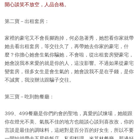
開心談笑不放空，人品合格。
第二寶－出租套房：
家裡的豪宅又不會長腳跑掉，何必急著秀，她想看你家就帶
她去看出租套房，等交往久了，再帶她去你家的豪宅，什
麼？你擔心她會生氣你騙她，不會啦，從出租套房變豪宅，
她會說我本來愛的就是你的人，這沒影響。不過如果從豪宅
變套房，很多女生是會生氣的，她會說我不是在乎錢，是你
不誠實，我沒辦法跟騙子交往。
第三寶－吃到飽餐廳：
399、499餐廳是你們約會的聖地，真愛的試煉場，她能跟
你在燈光不美、氣氛不佳的地方也能談心談到喜孜孜，你的
言談是最佳的調味料，這絕對是百分百的好女生，所以不要
一開始就帶去五星級飯店、私廚料理、米其林餐廳，那邊好