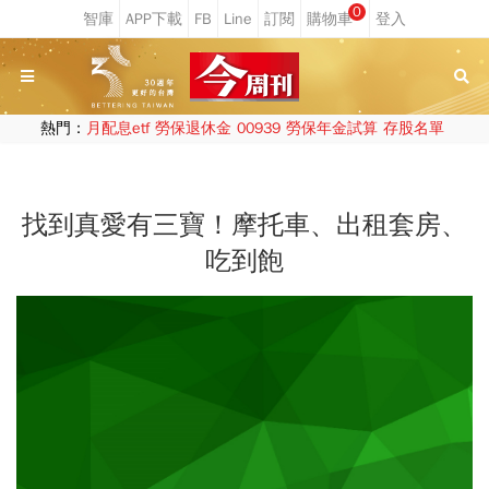
0
熱門：
月配息etf
勞保退休金
00939
勞保年金試算
存股名單
找到真愛有三寶！摩托車、出租套房、
吃到飽