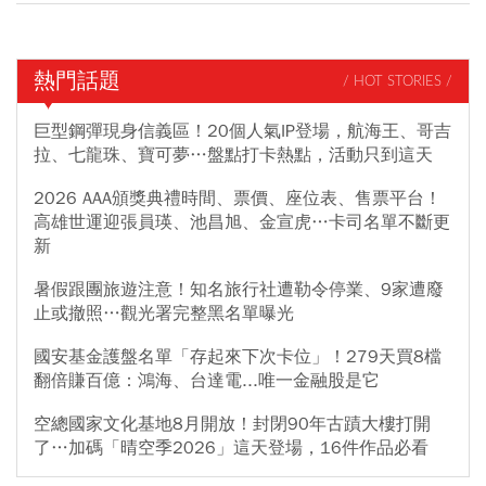
熱門話題
/ HOT STORIES /
巨型鋼彈現身信義區！20個人氣IP登場，航海王、哥吉
拉、七龍珠、寶可夢…盤點打卡熱點，活動只到這天
2026 AAA頒獎典禮時間、票價、座位表、售票平台！
高雄世運迎張員瑛、池昌旭、金宣虎…卡司名單不斷更
新
暑假跟團旅遊注意！知名旅行社遭勒令停業、9家遭廢
止或撤照…觀光署完整黑名單曝光
國安基金護盤名單「存起來下次卡位」！279天買8檔
翻倍賺百億：鴻海、台達電...唯一金融股是它
空總國家文化基地8月開放！封閉90年古蹟大樓打開
了…加碼「晴空季2026」這天登場，16件作品必看