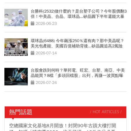
台勝科(2532)做什麼的？是台塑子公司？今年股價翻3
倍！中美晶、合晶、環球晶...矽晶圓下半年還能大暴
漲？
2026-06-23
環球晶(6488) 今年飆漲250％還有肉？那中美晶呢？
美光包產能、美國百億補助背後...矽晶圓追高2風險
2026-07-14
台股會跌到何時？華邦電、旺宏、台塑、南亞、中美
晶能買？8檔「多頭回檔股」出列，再賺一波買點曝
光
2026-07-24
熱門話題
/ HOT ARTICLES /
空總國家文化基地8月開放！封閉90年古蹟大樓打開