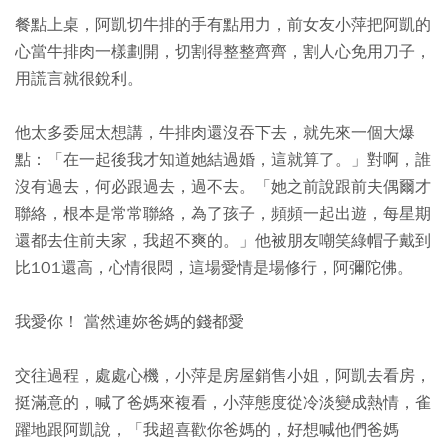
餐點上桌，阿凱切牛排的手有點用力，前女友小萍把阿凱的
心當牛排肉一樣劃開，切割得整整齊齊，割人心免用刀子，
用謊言就很銳利。
他太多委屈太想講，牛排肉還沒吞下去，就先來一個大爆
點：「在一起後我才知道她結過婚，這就算了。」對啊，誰
沒有過去，何必跟過去，過不去。「她之前說跟前夫偶爾才
聯絡，根本是常常聯絡，為了孩子，頻頻一起出遊，每星期
還都去住前夫家，我超不爽的。」他被朋友嘲笑綠帽子戴到
比101還高，心情很悶，這場愛情是場修行，阿彌陀佛。
我愛你！ 當然連妳爸媽的錢都愛
交往過程，處處心機，小萍是房屋銷售小姐，阿凱去看房，
挺滿意的，喊了爸媽來複看，小萍態度從冷淡變成熱情，雀
躍地跟阿凱說，「我超喜歡你爸媽的，好想喊他們爸媽