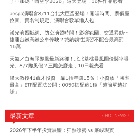
了…加碼「晴空季2026」這天登場，16件作品必看
aespa演唱會8/11台北大巨蛋登場！開唱時間、票價座
位圖、實名制規定、演唱會歌單懶人包
漢光演習斷網、防空演習時間！影響範圍、交通異動…
捷運台鐵高鐵公車停駛？城鎮韌性演習不配合最高罰
15萬
天氣／白海豚颱風最新路徑！北北基桃暴風圈侵襲率曝
光、8/7颱風假？三颱怎麼走，10日報先看
淡大教授41歲才投資，靠1招年賺15％！小資族「勝率
最高」ETF配置法公開：0050搭配這1種「越簡單越好
賺」
最新文章
/ HOT NEWS /
2026年下半年投資展望：狂熱漲勢 vs 嚴峻現實