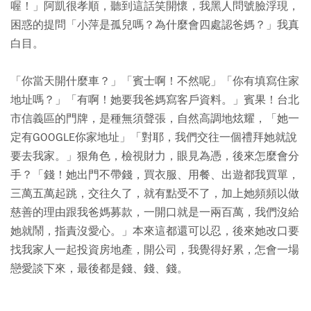
喔！」阿凱很孝順，聽到這話笑開懷，我黑人問號臉浮現，
困惑的提問「小萍是孤兒嗎？為什麼會四處認爸媽？」我真
白目。
「你當天開什麼車？」「賓士啊！不然呢」「你有填寫住家
地址嗎？」「有啊！她要我爸媽寫客戶資料。」賓果！台北
市信義區的門牌，是種無須聲張，自然高調地炫耀，「她一
定有GOOGLE你家地址」「對耶，我們交往一個禮拜她就說
要去我家。」狠角色，檢視財力，眼見為憑，後來怎麼會分
手？「錢！她出門不帶錢，買衣服、用餐、出遊都我買單，
三萬五萬起跳，交往久了，就有點受不了，加上她頻頻以做
慈善的理由跟我爸媽募款，一開口就是一兩百萬，我們沒給
她就鬧，指責沒愛心。」本來這都還可以忍，後來她改口要
找我家人一起投資房地產，開公司，我覺得好累，怎會一場
戀愛談下來，最後都是錢、錢、錢。