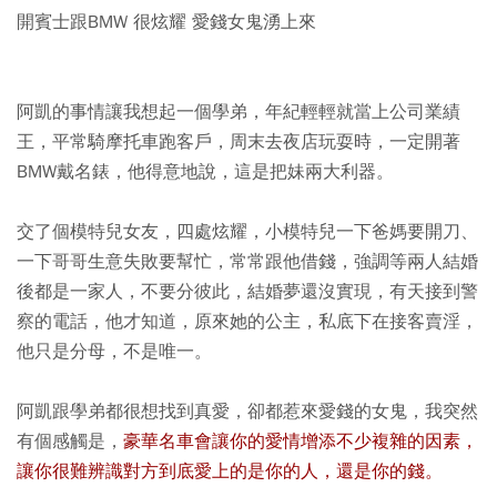
開賓士跟BMW 很炫耀 愛錢女鬼湧上來
阿凱的事情讓我想起一個學弟，年紀輕輕就當上公司業績
王，平常騎摩托車跑客戶，周末去夜店玩耍時，一定開著
BMW戴名錶，他得意地說，這是把妹兩大利器。
交了個模特兒女友，四處炫耀，小模特兒一下爸媽要開刀、
一下哥哥生意失敗要幫忙，常常跟他借錢，強調等兩人結婚
後都是一家人，不要分彼此，結婚夢還沒實現，有天接到警
察的電話，他才知道，原來她的公主，私底下在接客賣淫，
他只是分母，不是唯一。
阿凱跟學弟都很想找到真愛，卻都惹來愛錢的女鬼，我突然
有個感觸是，
豪華名車會讓你的愛情增添不少複雜的因素，
讓你很難辨識對方到底愛上的是你的人，還是你的錢。