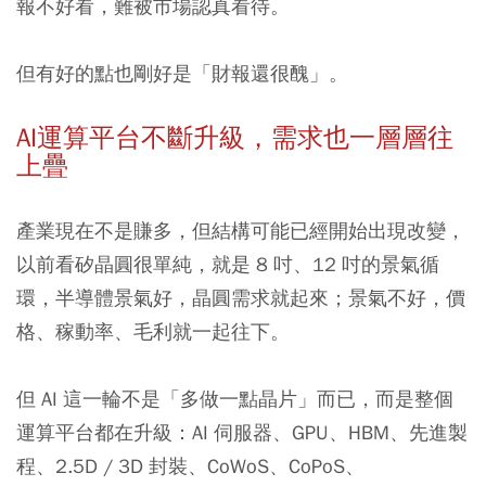
報不好看，難被市場認真看待。
但有好的點也剛好是「財報還很醜」。
AI運算平台不斷升級，需求也一層層往
上疊
產業現在不是賺多，但結構可能已經開始出現改變，
以前看矽晶圓很單純，就是 8 吋、12 吋的景氣循
環，半導體景氣好，晶圓需求就起來；景氣不好，價
格、稼動率、毛利就一起往下。
但 AI 這一輪不是「多做一點晶片」而已，而是整個
運算平台都在升級：AI 伺服器、GPU、HBM、先進製
程、2.5D / 3D 封裝、CoWoS、CoPoS、