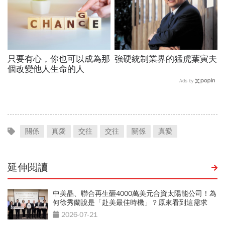
只要有心，你也可以成為那
強硬統制業界的猛虎葉寅夫
個改變他人生命的人
Ads by
關係
真愛
交往
交往
關係
真愛
延伸閱讀
中美晶、聯合再生砸4000萬美元合資太陽能公司！為
何徐秀蘭說是「赴美最佳時機」？原來看到這需求
2026-07-21