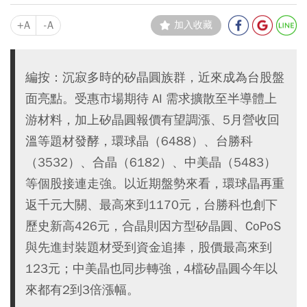
+A
-A
加入收藏
編按：沉寂多時的矽晶圓族群，近來成為台股盤
面亮點。受惠市場期待 AI 需求擴散至半導體上
游材料，加上矽晶圓報價有望調漲、5月營收回
溫等題材發酵，環球晶（6488）、台勝科
（3532）、合晶（6182）、中美晶（5483）
等個股接連走強。以近期盤勢來看，環球晶再重
返千元大關、最高來到1170元，台勝科也創下
歷史新高426元，合晶則因方型矽晶圓、CoPoS
與先進封裝題材受到資金追捧，股價最高來到
123元；中美晶也同步轉強，4檔矽晶圓今年以
來都有2到3倍漲幅。