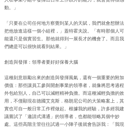
人在事業小組中發揮出日常工作以外的能力，就會覺得很感
動。」
「只要在公司任何地方察覺到某人的天賦，我們就會想辦法
把他放進這樣一個小組裡，」蓋特霍夫說。「有時那個人可
能還只是個實習生。那他就得到一展長才的機會了。而且我
們總是可以很快就看到結果。」
創造與發揮：領導者要好好保養大腦
這種刻意鼓勵出來的創造與發揮風氣，還有一個重要的附加
價值：那些讓員工參與開創事業的領導者，就像將思考過程
外包給別人，自己可以減輕精神負擔。而這種減輕負擔的效
用，不僅顯現在德國艾克斯．格朗尼公司的大策略案上，其
實也可自一般日常工作裡做起。根據我的經驗，許多經我建
議嘗試了「邀請式溝通」的領導者，也都能領略其個中妙
處。這些高階主管往往試過一小陣子後就會告訴我：「我現