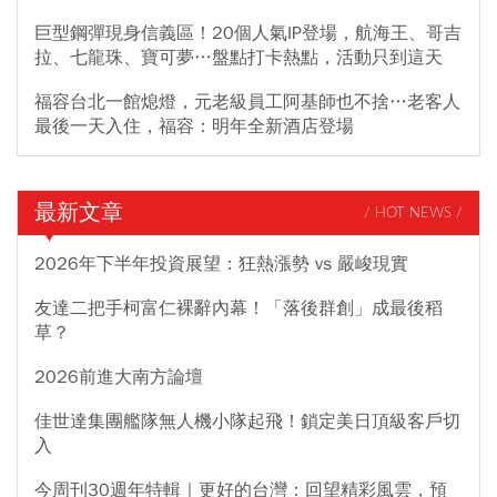
巨型鋼彈現身信義區！20個人氣IP登場，航海王、哥吉
拉、七龍珠、寶可夢…盤點打卡熱點，活動只到這天
福容台北一館熄燈，元老級員工阿基師也不捨…老客人
最後一天入住，福容：明年全新酒店登場
最新文章
/ HOT NEWS /
2026年下半年投資展望：狂熱漲勢 vs 嚴峻現實
友達二把手柯富仁裸辭內幕！「落後群創」成最後稻
草？
2026前進大南方論壇
佳世達集團艦隊無人機小隊起飛！鎖定美日頂級客戶切
入
今周刊30週年特輯｜更好的台灣：回望精彩風雲，預