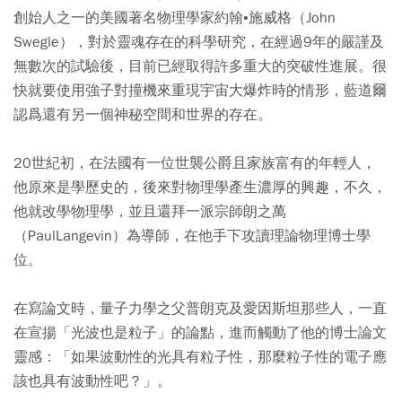
創始人之一的美國著名物理學家約翰•施威格（John
Swegle），對於靈魂存在的科學研究，在經過9年的嚴謹及
無數次的試驗後，目前已經取得許多重大的突破性進展。很
快就要使用強子對撞機來重現宇宙大爆炸時的情形，藍道爾
認爲還有另一個神秘空間和世界的存在。
20世紀初，在法國有一位世襲公爵且家族富有的年輕人，
他原來是學歷史的，後來對物理學產生濃厚的興趣，不久，
他就改學物理學，並且還拜一派宗師朗之萬
（PaulLangevin）為導師，在他手下攻讀理論物理博士學
位。
在寫論文時，量子力學之父普朗克及愛因斯坦那些人，一直
在宣揚「光波也是粒子」的論點，進而觸動了他的博士論文
靈感：「如果波動性的光具有粒子性，那麼粒子性的電子應
該也具有波動性吧？」。