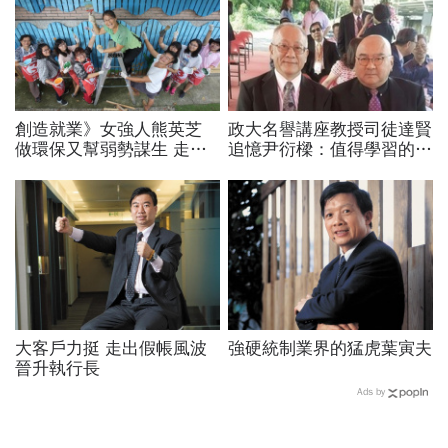
創造就業》女強人熊英芝
政大名譽講座教授司徒達賢
做環保又幫弱勢謀生 走出
追憶尹衍樑：值得學習的一
失婚、負債 率領爺奶做廢
代儒商
木回收
大客戶力挺 走出假帳風波
強硬統制業界的猛虎葉寅夫
晉升執行長
Ads by