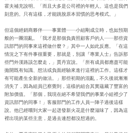
霍夫補充說明。「而且大多是公司裡的年輕人。這也是我們
刻意的。只有這樣，才能跳脫原本習慣的思考模式。」
但這個經銷商夥伴──事業體──小組剛成立時，也如預期
般的一團混亂。「我才是那個負責照顧客戶的人──那些資
訊部門的同事來這裡做什麼？」其中一人如此反應。「在這
情況之下有件事很重要，那就是，別讓『專業人士』告訴那
些門外漢路該怎麼走，」賈丹宜說。「所有成員都應盡可能
拋開既有知識、想法或負面經驗來進行這裡的工作。這樣才
有可能產生全新的做法。」那些初期的混亂，不久後就漸漸
消失了，因為組員已察覺到，這樣的組合其實蘊藏了豐富的
附加價值。「那個，我現在絕不希望我們的事業小組裡少了
資訊部門的同事！」客服部門的工作人員一陣子過後這樣
說。他已經嚐到大家一起迸發新火花是什麼滋味了，因為這
裡出現的某些主意，是過去連想都沒想過的。