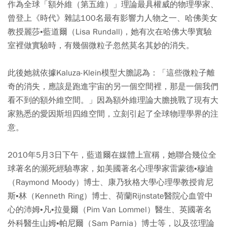
作為全球「額外維（第五維）」理論最具權威的物理學家、
曾登上《時代》雜誌100名最有影響力人物之一、哈佛美女
教授麗莎•藍道爾（Lisa Rundall)，她有次在哈佛大學實驗
室裡做實驗時，有幾個微粒子忽然莫名其妙的消失。
此後她就依據Kaluza-Klein模型大膽認為：「這些微粒子離
奇的消失，應該是跑進宇宙的另一個空間裡，那是一個我們
看不到的額外維空間。」因為額外維理論大膽挑戰了現有大
家熟悉的愛因斯坦四維空間，立刻引起了全球物理學界的注
意。
2010年5月3日下午，藍道爾在媒體上宣稱，她聯合幾位全
球著名的瀕死經驗專家，如美國著名心理學家雷蒙德•穆迪
（Raymond Moody）博士、康乃狄格大學心理學教授肯尼
斯•林（Kenneth Ring）博士、荷蘭Rijnstate醫院心血管中
心的沛姆•凡•拉曼爾（Pim Van Lommel）醫生、英國著名
外科醫生山姆•帕尼爾（Sam Parnia）博士等，以及弦理論