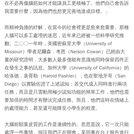
在不必再傷腦筋如何才能讓員工更積極了。他們自己會告訴
我需要什麼，因為他們也想更完善地達成目標。」
而精神負擔的紓解，在當今的社會裡更是愈來愈重要。那種
人腦可以多工處理的迷思，近年來已經被一些科學研究推
翻。二〇〇一年時，美國密蘇里大學（University of
Missouri）學者尼爾森．考恩（Nelson Cowan）已經由大
量的研究證明，大多數人最多僅能有意識地同時保留四件正
在發生之事的訊息。加州大學（University of California）的
哈洛德．裴胥勒（Harold Pashler），也在聖地牙哥（San
Diego）以實驗佐證了上述認知：若交代成人同時進行兩項
任務，而且是只需動用極少認知功能的簡單工作，他們也需
要加倍的時間才有辦法完成任務。而且，他們這時在情緒上
的處理能力，甚至還可能降至小學生的程度。
大腦前額葉皮質的工作是連續性的。意思是說，它一次只能
處理一件事情。假設我們正在開會，某同事在台上報告進行