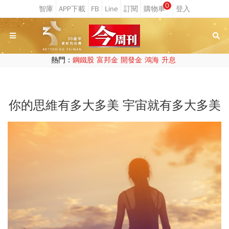
0
熱門：
鋼鐵股
富邦金
開發金
鴻海
升息
你的思維有多大多美 宇宙就有多大多美