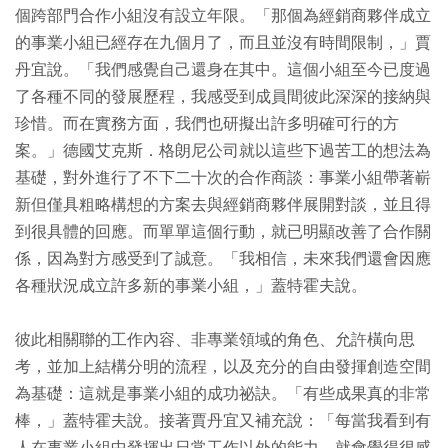
個跨部門合作小組沒有設立年限。「那個為經銷商夥伴成立
的事業小組已經存在九個月了，而且並沒有時間限制，」賈
丹宜說。「我們感覺自己還身在其中。這個小組至今已度過
了各種不同的發展歷程，我感受到成員間彼此深深的接納與
珍惜。而在實務方面，我們也研擬出許多明確可行的方
案。」德國艾克斯．格朗尼公司就以這些下過苦工的想法為
基礎，對外進行了不下二十次的合作商談：事業小組帶著嶄
新但僅具粗略構想的方案去與經銷商夥伴展開對談，並且得
到很具體的回應。而單單這個行動，就已明顯改善了合作關
係，因為對方感受到了誠意。「我相信，未來我們還會因應
各種狀況成立許多新的事業小組，」蓋特霍夫說。
彼此相關聯的工作內容、非專業領域的角色、允許橫向思
考，並加上結構分明的流程，以及充分的自由發揮創造空間
為基礎：這就是事業小組的成功祕訣。「有些成果真的非常
棒，」蓋特霍夫說。接著賈丹宜又補充說：「每當我看到有