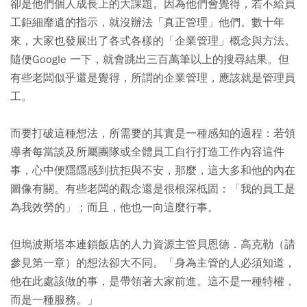
卻是他們個人成長上的大課題。因為他們會覺得，若不給員
工鉅細靡遺的指示，就沒辦法「真正管理」他們。數十年
來，大家也發展出了各式各樣的「企業管理」概念與方法。
隨便Google 一下，就會跳出三百萬筆以上的搜尋結果。但
有些老闆似乎還是覺得，所謂的企業管理，應該就是管理員
工。
而要打破這種想法，所需要的其實是一種感知的過程：若領
導者每當談及所屬團隊或全體員工自行打造工作內容這件
事，心中便隱隱感到抗拒與不安，那麼，這大多和他的內在
圖像有關。有些老闆的觀念還是很根深柢固：「我的員工是
為我效勞的」；而且，他也一向這麼行事。
但塢波斯塔本連鎖飯店的人力資源主管貝恩德．高克勒（請
參見第一章）的想法卻大不同。「身為主管的人必須知道，
他在此處該做的事，是帶領著大家前進。這不是一種特權，
而是一種服務。」