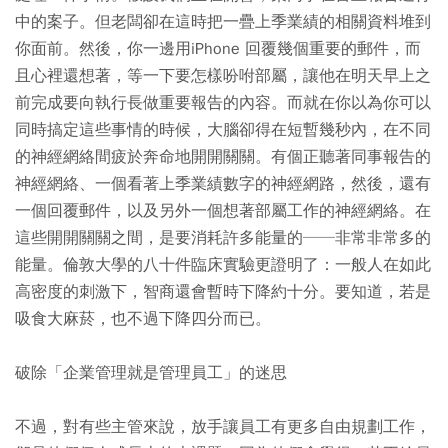
中的案子。但老闆卻在這時把一疊上季業績的相關資料堆到
你面前。然後，你一邊用iPhone 回覆幾個重要的郵件，而
且心裡還想著，等一下要怎樣吩咐部屬，讓他在明天早上之
前完成要向執行長做重要報告的內容。而就在你以為你可以
同時搞定這些事情的時候，大腦卻得在短暫幾秒內，在不同
的神經網絡間疲於奔命地開開關關。有個正聽著同事報告的
神經網絡、一個看著上季業績數字的神經網路，然後，還有
一個回覆郵件，以及另外一個想著部屬工作的神經網絡。在
這些開開關關之間，是要消耗許多能量的──非常非常多的
能量。倫敦大學的八十件臨床實驗更證明了：一般人在如此
高密度的刺激下，智商還會暫時下降約十分。要知道，若是
吸食大麻菸，也不過下降四分而已。
破除「企業管理就是管理員工」的迷思
不過，對有些主管來說，放手讓員工有更多自由規劃工作，