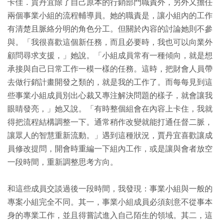
卡佳．賈丹宜除了自己原本的行銷部門職責外，另外又擔任
兩個事業小組的流程輔導員。她的職責是，讓小組內的工作
有清楚且脈絡分明的角色分工。但關於內容的討論她則不參
與。「我很喜歡這個新任務，而且必要時，我也可以向業外
顧問尋求支援，」她說。「小組成員常有一種傾向，就是想
承接與自己日常工作一模一樣的任務。這時，把財會人員帶
去做行銷計畫開發之類的，就是我的工作了。而每每見到這
些事業小組成員別出心裁又專注解決問題的樣子，就會讓我
眼睛發亮，」她又說。「有時整個組會在內容上卡住，我就
得把流程結構調整一下。通常稍作改變就能打通任督二脈，
讓眾人的智慧重新流動。」遇到這種狀況，賈丹宜喜歡讓成
員修改提問，開會時重編一下組內工作，或是讓與會者放空
一段時間，重新調整思考方向。
和這些成員交談過後一段時間，我發現：事業小組與一般的
專案小組完全不同。其一，事業小組成員必須刻意不從事本
身的專業工作，並且得嘗試進入自己陌生的領域。其二，這