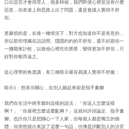
口出惡言才會得罪人，很多時候，我們即便心裡並沒有什麼
惡意，但表達上和思路上出了問題，還是會讓人覺得不舒
坦。
更麻煩的是，在後一種情況下，對方也知道你不是有意的，
所以那些埋藏在話語間、隱隱約約的不舒坦，還不好跟你一
一攤開來計較，以致他心裡疙疙瘩瘩，變得更加不舒坦，只
好對你敬而遠之。
從心理學的角度講，有三種暗示最容易讓人覺得不舒服：
暗示1：想表示關心，在別人聽起來卻是指手畫腳
我們在生活中經常聽到這樣的說法：「你這人怎麼這樣
啊？」「你屋裡怎麼這麼亂啊？」這就叫評頭論足、指手畫
腳。也許你只是想關心一下人家，但每個人都是獨立的個
體，你突然跳出來說了這麼一句話，仿佛是評斷別人的法官