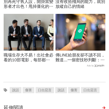
別再死守舊人設，開掛當變
沒有收拾殘局的能力，就別
形者才出色！甩掉僵化的
放縱自己的情緒
「做自己」，用「隨機應
變」解鎖職涯
職場生存大不易！出社會必
傳LINE給朋友卻不讀不回，
看的10部電影，每部都能
難道...一個密技秒判斷：你
打中努力工作的我們！
被別人封鎖了嗎？
Ads by
說話
傷害
口出惡言
說話
傷害
口出惡言
延伸閱讀