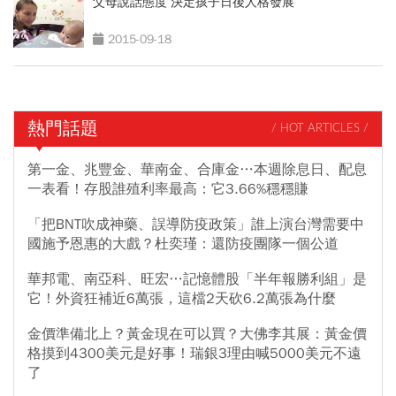
父母說話態度 決定孩子日後人格發展
2015-09-18
熱門話題
/ HOT ARTICLES /
第一金、兆豐金、華南金、合庫金…本週除息日、配息
一表看！存股誰殖利率最高：它3.66%穩穩賺
「把BNT吹成神藥、誤導防疫政策」誰上演台灣需要中
國施予恩惠的大戲？杜奕瑾：還防疫團隊一個公道
華邦電、南亞科、旺宏…記憶體股「半年報勝利組」是
它！外資狂補近6萬張，這檔2天砍6.2萬張為什麼
金價準備北上？黃金現在可以買？大佛李其展：黃金價
格摸到4300美元是好事！瑞銀3理由喊5000美元不遠
了