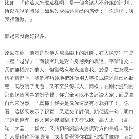
比如，「你這人怎麼這樣啊」是一個會讓人不舒服的評判，
所以在說的時候，如果改成描述自己的感受：「你這樣，讓
我很難做。」
聽起來就會好很多。
原因在於，前者是對他人居高臨下的評斷，在人際交往中是
一種「越界」；而後者只是對自身感受的表達。平輩論交，
我們無權評判他人，但當然有權表達自我。於是，在意思一
樣的情況下，我們就巧妙地把評價別人轉換成陳述自己的狀
態，既說明了問題，又不至於得罪人。同樣，在剛才提到的
那個祝賀同事的例子裡，你完全可以不去評論人家，而是拿
自己來說事：「真棒！我要是像你這麼有才就好了！」你
看，這樣既表示了祝賀，又避免了評價。順便說一句，明白
了這個道理，你又何必搜腸刮肚去尋找既「高大上」（高
端、大器、上檔次）又貼切的詞語去誇讚對方的長處，還怕
別人覺得你不懂裝懂，或者是覺得你在對他指手畫腳、妄加