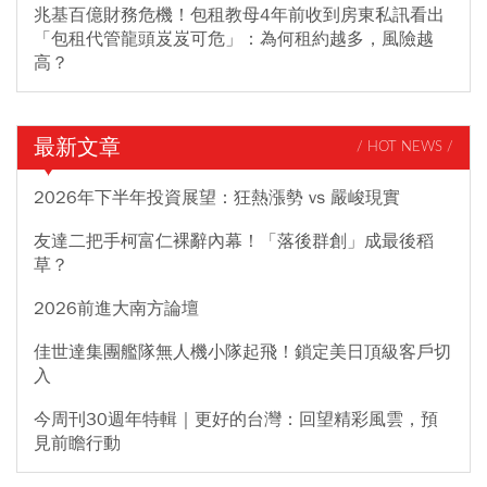
兆基百億財務危機！包租教母4年前收到房東私訊看出
「包租代管龍頭岌岌可危」：為何租約越多，風險越
高？
最新文章
/ HOT NEWS /
2026年下半年投資展望：狂熱漲勢 vs 嚴峻現實
友達二把手柯富仁裸辭內幕！「落後群創」成最後稻
草？
2026前進大南方論壇
佳世達集團艦隊無人機小隊起飛！鎖定美日頂級客戶切
入
今周刊30週年特輯｜更好的台灣：回望精彩風雲，預
見前瞻行動