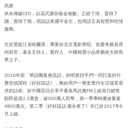
馬東
米未傳媒CEO，以花式廣告吸金無數。正經了得、耍得了
賤、賣得了萌，用說話來擺平金主，也用語言為智慧和性情
服務。
生於黑龍江省哈爾濱，畢業於北京電影學院。前愛奇藝首席
內容官，著名主持人、製作人，中國相聲小品界藝術大師馬
季之子。
2016年與「華語圈最會說話」的明星辯手們一同打造的付
費音頻課程《好好說話》，教給用戶一整套應付生活場景需
求的話術。於中國音訊分享平臺喜馬拉雅FM上線首日銷售
額即超過2.5萬套，破500萬人民幣，第一季專輯播放量逾
4800萬次。第二季《好好說話‧康永來了》亦已於2017年6
月上線。