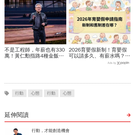
作，靠企業賦能走出淘汰恐
只有金牌才值得掌聲
懼
不是工程師，年薪也有330
2026育嬰假新制！育嬰假
萬！黃仁勳指路4種金飯
可以請多久、有薪水嗎？育
碗：免大學畢、人人有機會
嬰留職停薪津貼申請、準備
Ads by
過優渥生活…AI時代搶手職
資料，和舊制差異一次看
業曝光
行動
心態
行動
心態
延伸閱讀
行動，才能創造機會