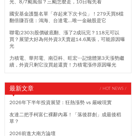
光、8/7颱風假？三颱怎麼走，10日報先看
國安基金護盤名單「存起來下次卡位」！279天買8檔
翻倍賺百億：鴻海、台達電...唯一金融股是它
聯電(2303)股價破底翻、漲了2成玩完？118元可以
買？展望大好為何外資3天賣超14.6萬張，可能原因曝
光
力積電、華邦電、南亞科、旺宏…記憶體第3天漲勢繼
續，外資只剩它沒買超還賣！力積電漲停原因曝光
最新文章
/ HOT NEWS /
2026年下半年投資展望：狂熱漲勢 vs 嚴峻現實
友達二把手柯富仁裸辭內幕！「落後群創」成最後稻
草？
2026前進大南方論壇