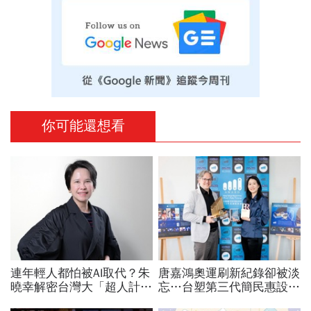
你可能還想看
連年輕人都怕被AI取代？朱
唐嘉鴻奧運刷新紀錄卻被淡
曉幸解密台灣大「超人計
忘…台塑第三代簡民惠設台
畫」：9成員工都用AI工
灣首座「創紀錄獎」：不是