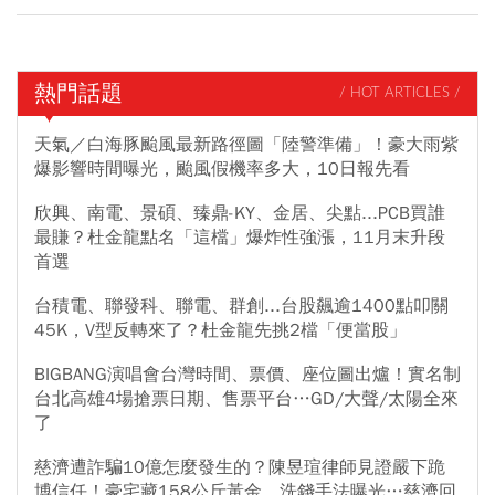
熱門話題
/ HOT ARTICLES /
天氣／白海豚颱風最新路徑圖「陸警準備」！豪大雨紫
爆影響時間曝光，颱風假機率多大，10日報先看
欣興、南電、景碩、臻鼎-KY、金居、尖點...PCB買誰
最賺？杜金龍點名「這檔」爆炸性強漲，11月末升段
首選
台積電、聯發科、聯電、群創...台股飆逾1400點叩關
45K，V型反轉來了？杜金龍先挑2檔「便當股」
BIGBANG演唱會台灣時間、票價、座位圖出爐！實名制
台北高雄4場搶票日期、售票平台…GD/大聲/太陽全來
了
慈濟遭詐騙10億怎麼發生的？陳昱瑄律師見證嚴下跪
博信任！豪宅藏158公斤黃金，洗錢手法曝光…慈濟回