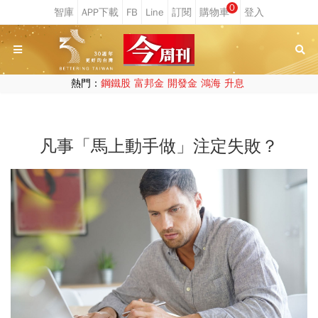
0
熱門：
鋼鐵股
富邦金
開發金
鴻海
升息
凡事「馬上動手做」注定失敗？