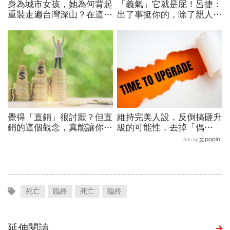
身為城市女孩，她為何背起
「義氣」它就是屁！呂捷：
重裝走遍台灣深山？在這座
出了事挺你的，除了親人和
世界少見的高山島嶼，她找
自家沙發，絕不會有那些換
到人生答案
帖兄弟
覺得「直銷」很討厭？但直
維持完美人設，反倒搞砸升
銷的這個觀念，真能讓你變
級的可能性，丟掉「偶
有錢人！
包」，用「打怪心態」解鎖
Ads by
學習目標
死亡
臨終
死亡
臨終
延伸閱讀