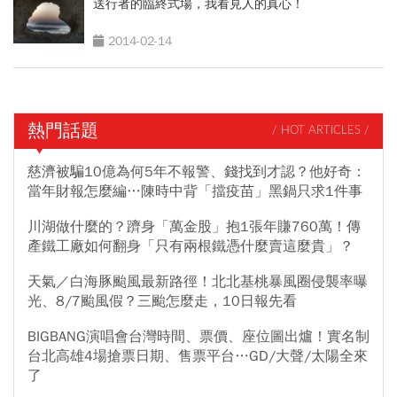
送行者的臨終式場，我看見人的真心！
2014-02-14
熱門話題
/ HOT ARTICLES /
慈濟被騙10億為何5年不報警、錢找到才認？他好奇：
當年財報怎麼編…陳時中背「擋疫苗」黑鍋只求1件事
川湖做什麼的？躋身「萬金股」抱1張年賺760萬！傳
產鐵工廠如何翻身「只有兩根鐵憑什麼賣這麼貴」？
天氣／白海豚颱風最新路徑！北北基桃暴風圈侵襲率曝
光、8/7颱風假？三颱怎麼走，10日報先看
BIGBANG演唱會台灣時間、票價、座位圖出爐！實名制
台北高雄4場搶票日期、售票平台…GD/大聲/太陽全來
了