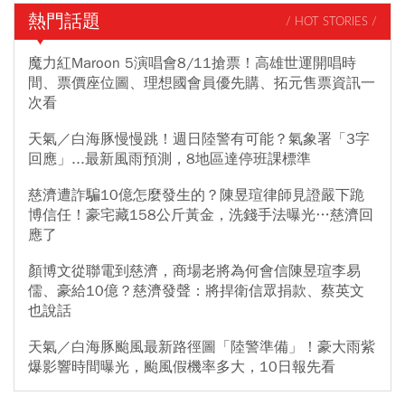
熱門話題
/ HOT STORIES /
魔力紅Maroon 5演唱會8/11搶票！高雄世運開唱時
間、票價座位圖、理想國會員優先購、拓元售票資訊一
次看
天氣／白海豚慢慢跳！週日陸警有可能？氣象署「3字
回應」...最新風雨預測，8地區達停班課標準
慈濟遭詐騙10億怎麼發生的？陳昱瑄律師見證嚴下跪
博信任！豪宅藏158公斤黃金，洗錢手法曝光…慈濟回
應了
顏博文從聯電到慈濟，商場老將為何會信陳昱瑄李易
儒、豪給10億？慈濟發聲：將捍衛信眾捐款、蔡英文
也說話
天氣／白海豚颱風最新路徑圖「陸警準備」！豪大雨紫
爆影響時間曝光，颱風假機率多大，10日報先看