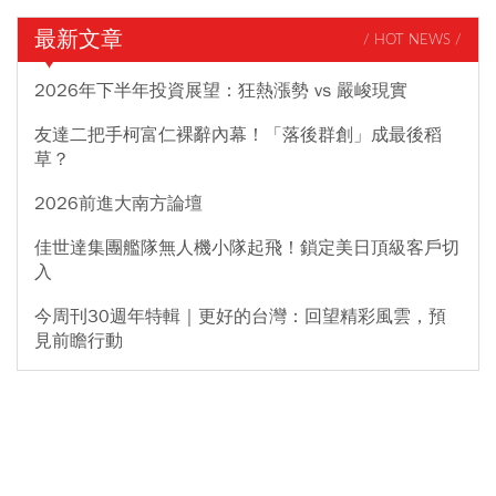
最新文章
/ HOT NEWS /
2026年下半年投資展望：狂熱漲勢 vs 嚴峻現實
友達二把手柯富仁裸辭內幕！「落後群創」成最後稻
草？
2026前進大南方論壇
佳世達集團艦隊無人機小隊起飛！鎖定美日頂級客戶切
入
今周刊30週年特輯｜更好的台灣：回望精彩風雲，預
見前瞻行動