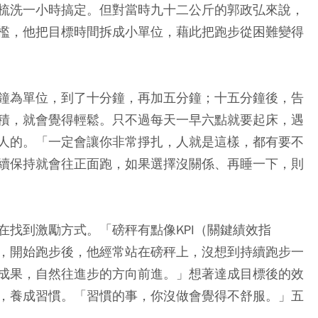
梳洗一小時搞定。但對當時九十二公斤的郭政弘來說，
檻，他把目標時間拆成小單位，藉此把跑步從困難變得
鐘為單位，到了十分鐘，再加五分鐘；十五分鐘後，告
積，就會覺得輕鬆。只不過每天一早六點就要起床，遇
人的。「一定會讓你非常掙扎，人就是這樣，都有要不
續保持就會往正面跑，如果選擇沒關係、再睡一下，則
在找到激勵方式。「磅秤有點像KPI（關鍵績效指
，開始跑步後，他經常站在磅秤上，沒想到持續跑步一
成果，自然往進步的方向前進。」想著達成目標後的效
，養成習慣。「習慣的事，你沒做會覺得不舒服。」五