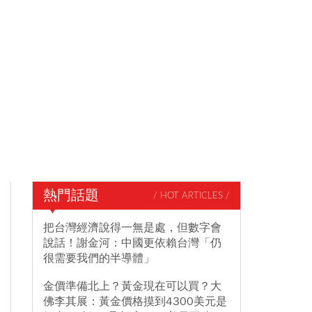
熱門話題
/ HOT ARTICLES /
把台灣經濟說得一無是處，但數字會
說話！謝金河：中國更依賴台灣「仍
很需要我們的半導體」
金價準備北上？黃金現在可以買？大
佛李其展：黃金價格摸到4300美元是