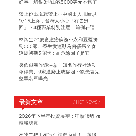
好事！瑞銀3理由喊5000美元不遠了
禁止你出境就禁止…中國出入境新規
9/15上路，台灣人小心「有去無
回」？4種職業特別注意：前例在這
林炳生70歲食道癌病逝…永和豆漿拼
到500家、養生愛運動為何罹癌？食
道癌初期5症狀：高危險因子是它
暑假跟團旅遊注意！知名旅行社遭勒
令停業、9家遭廢止或撤照…觀光署完
整黑名單曝光
最新文章
/ HOT NEWS /
2026年下半年投資展望：狂熱漲勢 vs
嚴峻現實
友達二把手柯富仁裸辭內幕！「落後