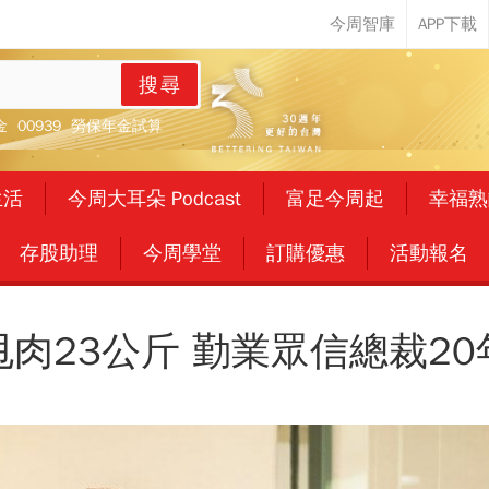
搜尋
金
00939
勞保年金試算
生活
今周大耳朵 Podcast
富足今周起
幸福熟
存股助理
今周學堂
訂購優惠
活動報名
肉23公斤 勤業眾信總裁2