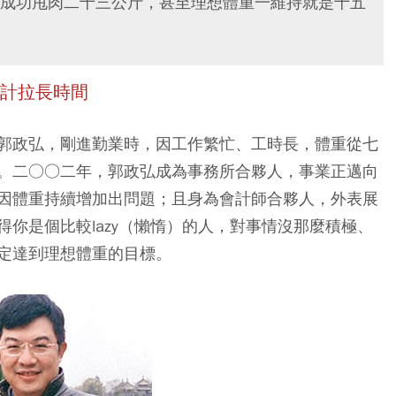
成功甩肉二十三公斤，甚至理想體重一維持就是十五
累計拉長時間
郭政弘，剛進勤業時，因工作繁忙、工時長，體重從七
。二○○二年，郭政弘成為事務所合夥人，事業正邁向
因體重持續增加出問題；且身為會計師合夥人，外表展
你是個比較lazy（懶惰）的人，對事情沒那麼積極、
定達到理想體重的目標。