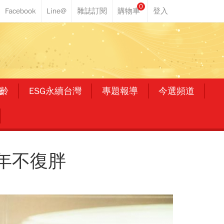
0
齡
ESG永續台灣
專題報導
今選頻道
0年不復胖