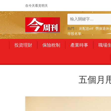
在今天看見明天
熱門：
月配息etf
勞保退休
存股名單
投資理財
保險稅制
產業時事
職場
五個月甩