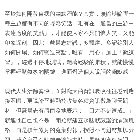
至於如何開發自我的幽默潛能？其實，無論談論哪一
種主題都有不同的輕鬆笑話，唯有在「適當的主題中
表達適度的笑點」，才能使大家不只開懷大笑，又能
印象深刻。因此，戴晨志建議，多觀摩、多記錄別人
如何開場、如何營造笑點，唯有「用心」加上「勤練
習」，經過不停地測試，隨著經驗的累積，就能慢慢
掌握輕鬆氣氛的關鍵，進而營造個人說話的幽默感。
現代人生活節奏快，面對龐大的資訊吸收往往感到應
接不暇，更遑論平時勤於收集各種資訊做為聊天題
材。但戴晨志有感而發地表示：「口才不是速成。」
就連他自己也不是一開始就建立起幽默詼諧的演講風
格，而是積年累月的蒐集剪報，按照不同題材加以分
類，成為自己在訓練表達能力時，最好的資料來源。