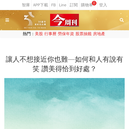
0
熱門：
美股
行事曆
勞保年資
股票抽籤
房地產
讓人不想接近你也難—如何和人有說有
笑 讚美得恰到好處？