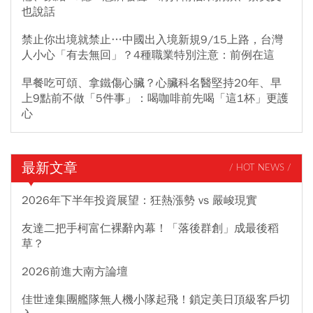
也說話
禁止你出境就禁止…中國出入境新規9/15上路，台灣
人小心「有去無回」？4種職業特別注意：前例在這
早餐吃可頌、拿鐵傷心臟？心臟科名醫堅持20年、早
上9點前不做「5件事」：喝咖啡前先喝「這1杯」更護
心
最新文章
/ HOT NEWS /
2026年下半年投資展望：狂熱漲勢 vs 嚴峻現實
友達二把手柯富仁裸辭內幕！「落後群創」成最後稻
草？
2026前進大南方論壇
佳世達集團艦隊無人機小隊起飛！鎖定美日頂級客戶切