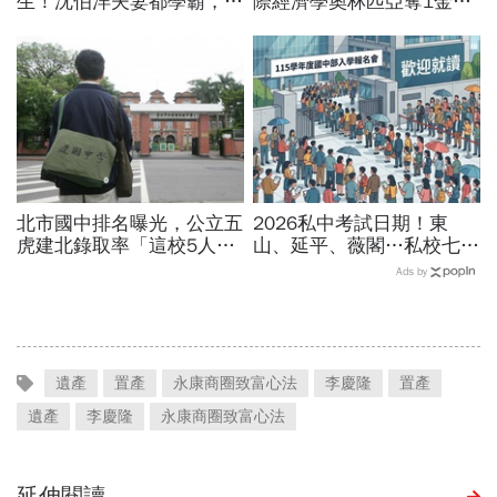
生！沈伯洋夫妻都學霸，歷
際經濟學奧林匹亞奪1金2
時兩年收養女兒：全家沒血
銀2銅佳績，唯一女性金牌
緣關係，但我們彼此相愛
得主：鼓勵勇於挑戰商管
北市國中排名曝光，公立五
2026私中考試日期！東
虎建北錄取率「這校5人就
山、延平、薇閣…私校七雄
1人考上」！前輩親揭亮麗
報名時間、科目、學費、說
Ads by
成績單背後的代價有多大
明會，私立國中公立國中怎
麼選
遺產
置產
永康商圈致富心法
李慶隆
置產
遺產
李慶隆
永康商圈致富心法
延伸閱讀