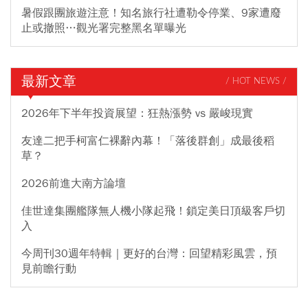
暑假跟團旅遊注意！知名旅行社遭勒令停業、9家遭廢
止或撤照…觀光署完整黑名單曝光
最新文章
/ HOT NEWS /
2026年下半年投資展望：狂熱漲勢 vs 嚴峻現實
友達二把手柯富仁裸辭內幕！「落後群創」成最後稻
草？
2026前進大南方論壇
佳世達集團艦隊無人機小隊起飛！鎖定美日頂級客戶切
入
今周刊30週年特輯｜更好的台灣：回望精彩風雲，預
見前瞻行動