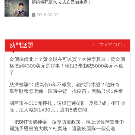
拒絕領死薪水 立志自己做生意！
2018-03-02
熱門話題
/ HOT ARTICLES /
金價準備北上？黃金現在可以買？大佛李其展：黃金價
格摸到4300美元是好事！瑞銀3理由喊5000美元不遠
了
慈濟被騙10億為何5年不報警、錢找到才認？他好奇：
當年財報怎麼編…陳時中背「擋疫苗」黑鍋只求1件事
國巨還在500元掙扎，這檔已連6漲「反彈7成」衝千金
股，法人喊到1430元，還有5成空間
「把BNT吹成神藥、誤導防疫政策」誰上演台灣需要中
國施予恩惠的大戲？杜奕瑾：還防疫團隊一個公道