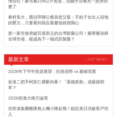
博信任！豪宅藏158公斤黃金，洗錢手法曝光…慈濟回
應了
眷村長大，蔡詩萍聊公務員老父親：不給子女出人頭地
的壓力，只要看到我在看書他就很開心
第一家市值突破百億美元的台灣新藥公司！藥華藥深耕
全球市場，能成為下一個武田製藥？
最新文章
/ HOT NEWS /
2026年下半年投資展望：狂熱漲勢 vs 嚴峻現實
友達二把手柯富仁裸辭內幕！「落後群創」成最後稻
草？
2026前進大南方論壇
佳世達集團艦隊無人機小隊起飛！鎖定美日頂級客戶切
入