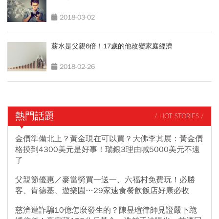
2018-03-02
薪水是父親6倍！17歲的他改變家庭經濟
2018-02-26
熱門話題
/ HOT STORIES /
金價準備北上？黃金現在可以買？大佛李其展：黃金價
格摸到4300美元是好事！瑞銀3理由喊5000美元不遠
了
父親節優惠／麥當勞買一送一、六福村免費玩！必勝
客、肯德基、遊樂園…29家速食餐飲飯店好康必收
慈濟遭詐騙10億怎麼發生的？陳昱瑄律師見證嚴下跪