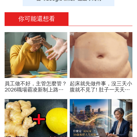
你可能還想看
PR
員工做不好，主管怎麼管？
起床就先做件事，沒三天小
2026職場霸凌新制上路，
腹就不見了! 肚子一天天變
律師點出「嚴格要求」與
小！
「霸凌」的3條安全邊界
PR