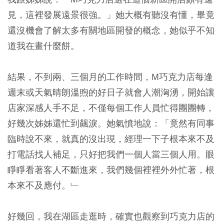
見，這裡發展遠景很強。」她大概有聽沒有懂，畢竟
還沒機會了解太多有關地區開發的概念，她似乎不知
道我在畫什麼餅。
結果，不到兩、三個月的工作時間，M巧克力店每逢
週末或天氣晴朗溫煦的好日子就會人潮洶湧，開始讓
店家深感人手不足，不僅每個工作人員忙得團團轉，
好幾次姊姊還忙到飆淚。她氣憤地說：「竟然有同事
臨時說不來，就真的沒出現，經理一下子根本來不及
打電話找人補足，只好把我們一個人當三個人用。眼
睜睜看著客人不斷進來，我們幾個裡裡外外忙著，根
本來不及應付。﹂
好幾回，我在湖區走逛時，確實也觀察到巧克力店的