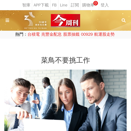
0
熱門：
台積電
兆豐金配息
股票抽籤
00929
航運股走勢
菜鳥不要挑工作