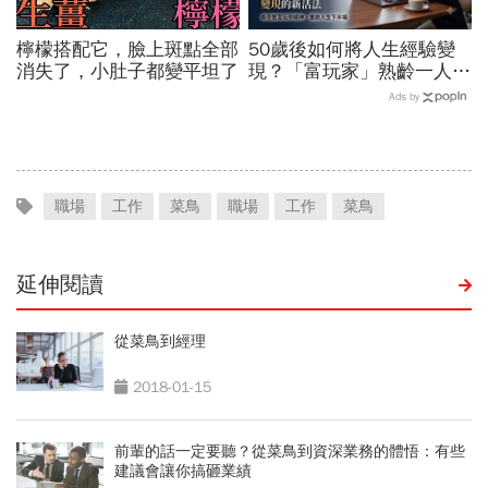
檸檬搭配它，臉上斑點全部
50歲後如何將人生經驗變
消失了，小肚子都變平坦了
現？「富玩家」熟齡一人公
司的核心策略與顧問實踐指
Ads by
南
職場
工作
菜鳥
職場
工作
菜鳥
延伸閱讀
從菜鳥到經理
2018-01-15
前輩的話一定要聽？從菜鳥到資深業務的體悟：有些
建議會讓你搞砸業績