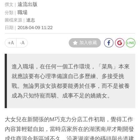
遠流出版
職場
達志
2018-04-09 11:22
+A
-A
加入收藏
進入職場，在任何一個工作環境，「菜鳥」本來
就應該要有心理準備讓自己多歷練、多接受挑
戰。無論男孩女孩都要能勇於任事，而不是被養
成為只知恃寵而驕、成事不足的嬌嬌女。
大女兒在新開張的M巧克力分店工作初期，覺得工作
內容算輕鬆自如，當時店家所在的湖濱南岸才剛開發
成住商混合新區域不久，沿著湖岸邊的碼頭與步道建