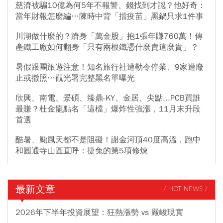
慈濟被騙10億為何5年不報警、錢找到才認？他好奇：
當年財報怎麼編…陳時中背「擋疫苗」黑鍋只求1件事
川湖做什麼的？躋身「萬金股」抱1張年賺760萬！傳
產鐵工廠如何翻身「只有兩根鐵憑什麼賣這麼貴」？
暑假跟團旅遊注意！知名旅行社遭勒令停業、9家遭廢
止或撤照…觀光署完整黑名單曝光
欣興、南電、景碩、臻鼎-KY、金居、尖點...PCB買誰
最賺？杜金龍點名「這檔」爆炸性強漲，11月末升段
首選
酷暑、颱風天都不是阻礙！謝金河頂40度高溫，跑中
和圓通寺山區直呼：捷兔的第5項修煉
最新文章
/ HOT NEWS /
2026年下半年投資展望：狂熱漲勢 vs 嚴峻現實