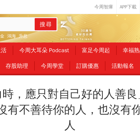
搜尋
金
鴻海
升息
生活
今周大耳朵 Podcast
富足今周起
幸福熟
存股助理
今周學堂
訂購優惠
活動報名
力時，應只對自己好的人善良
世間沒有不善待你的人，也沒有
人