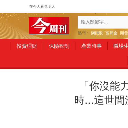
在今天看見明天
熱門：
鋼鐵股
富邦金
開發
投資理財
保險稅制
產業時事
職場
「你沒能
時...這