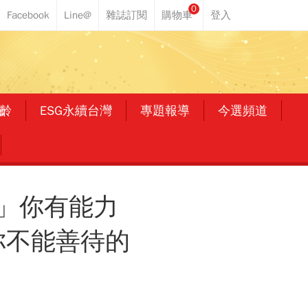
0
齡
ESG永續台灣
專題報導
今選頻道
」你有能力
你不能善待的