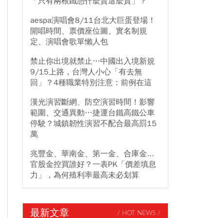
「只有兩根鐵憑什麼賣這麼貴」？
aespa演唱會8/11台北大巨蛋登場！
開唱時間、票價座位圖、實名制規
定、演唱會歌單懶人包
禁止你出境就禁止…中國出入境新規
9/15上路，台灣人小心「有去無
回」？4種職業特別注意：前例在這
漢光演習斷網、防空演習時間！影響
範圍、交通異動…捷運台鐵高鐵公車
停駛？城鎮韌性演習不配合最高罰15
萬
兆豐金、華南金、第一金、合庫金...
官股金控買誰好？一表PK「價差填息
力」，為何殖利率最高未必划算
最新文章
/ HOT NEWS /