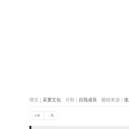
采實文化
自我成長
達
+A
-A