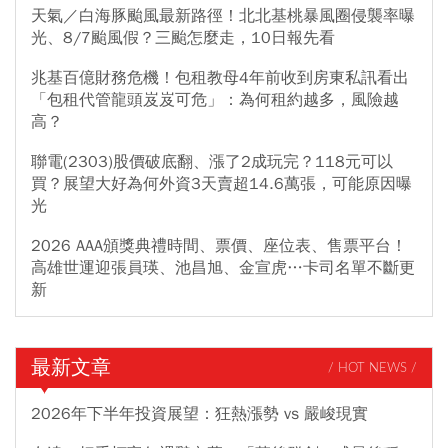
天氣／白海豚颱風最新路徑！北北基桃暴風圈侵襲率曝
光、8/7颱風假？三颱怎麼走，10日報先看
兆基百億財務危機！包租教母4年前收到房東私訊看出
「包租代管龍頭岌岌可危」：為何租約越多，風險越
高？
聯電(2303)股價破底翻、漲了2成玩完？118元可以
買？展望大好為何外資3天賣超14.6萬張，可能原因曝
光
2026 AAA頒獎典禮時間、票價、座位表、售票平台！
高雄世運迎張員瑛、池昌旭、金宣虎…卡司名單不斷更
新
最新文章
/ HOT NEWS /
2026年下半年投資展望：狂熱漲勢 vs 嚴峻現實