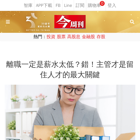
0
熱門：
投資
股票
高股息
金融股
存股
離職一定是薪水太低？錯！主管才是留
住人才的最大關鍵