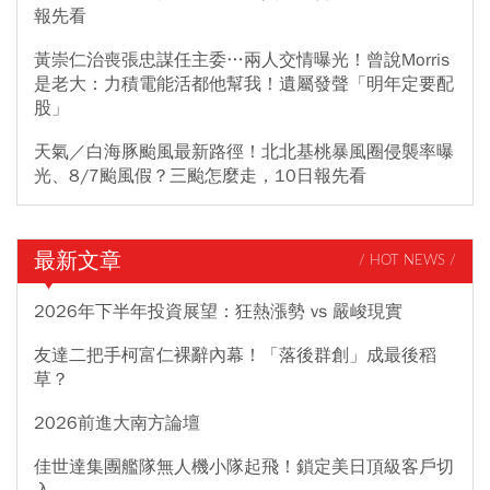
報先看
黃崇仁治喪張忠謀任主委…兩人交情曝光！曾說Morris
是老大：力積電能活都他幫我！遺屬發聲「明年定要配
股」
天氣／白海豚颱風最新路徑！北北基桃暴風圈侵襲率曝
光、8/7颱風假？三颱怎麼走，10日報先看
最新文章
/ HOT NEWS /
2026年下半年投資展望：狂熱漲勢 vs 嚴峻現實
友達二把手柯富仁裸辭內幕！「落後群創」成最後稻
草？
2026前進大南方論壇
佳世達集團艦隊無人機小隊起飛！鎖定美日頂級客戶切