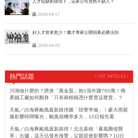
人才短缺的環境下，這家公司竟然不缺人？
2018-04-17
好人才愈來愈少！獵才專家公開招募必勝法則
2018-04-02
熱門話題
/ HOT ARTICLES /
川湖做什麼的？躋身「萬金股」抱1張年賺760萬！傳
產鐵工廠如何翻身「只有兩根鐵憑什麼賣這麼貴」？
天氣／白海豚颱風最新路徑圖「陸警準備」！豪大雨紫
爆影響時間曝光，颱風假機率多大，10日報先看
天氣／白海豚颱風最新路徑！北北基桃「暴風圈侵襲
率」出爐，這天估發布海警，父親節會影響嗎？10日