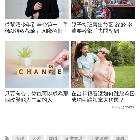
從幫派少年到全台第一「手
兒子接班青出於藍 終於 老
機AI特效教練」 AI魔術師晨
董要幹部「去問副總」
益用一支手機證明：沒有背
景的人，也能靠AI翻轉人
生！
只要有心，你也可以成為那
在台菲籍看護如何跳脫貧困
個改變他人生命的人
成功申請加拿大移民？
Ads by
管理
人才
離職
企業管理
企業管理
離職