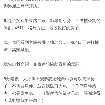
聯絡屋主登門拜訪。
那是位於和平東路二段、師專附小旁，四層樓公寓的
3樓，45坪，格局方正、地段很好的房子。
我一進門看到客廳旁擺了撞球台，一家4口正在打撞
球，其樂融融。
我先自我介紹，並表達想協助賣房的意願。
5分鐘後，太太馬上變臉說憑她自己就可以賣掉房
子，不需要房仲。並對我破口大罵：「你們房仲業
者，都是寄生蟲。」（影射房仲業者只靠一張嘴說得
天花亂墜就要賺錢。）