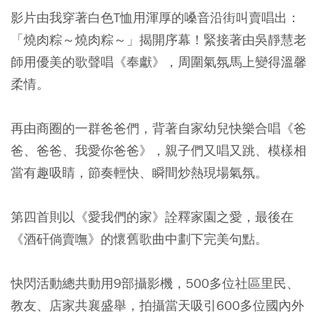
影片由我穿著白色T恤用渾厚的嗓音沿街叫賣唱出：
「燒肉粽～燒肉粽～」揭開序幕！緊接著由吳靜慧老
師用優美的歌聲唱《奉獻》，周圍氣氛馬上變得溫馨
柔情。
再由商圈的一群爸爸們，背著自家幼兒快樂合唱《爸
爸、爸爸、我愛你爸爸》，親子們又唱又跳、模樣相
當有趣吸睛，節奏輕快、瞬間炒熱現場氣氛。
第四首則以《愛我們的家》詮釋家園之愛，最後在
《酒矸倘賣嘸》的懷舊歌曲中劃下完美句點。
快閃活動總共動用9部攝影機，500多位社區里民、
教友、店家共襄盛舉，拍攝當天吸引600多位國內外