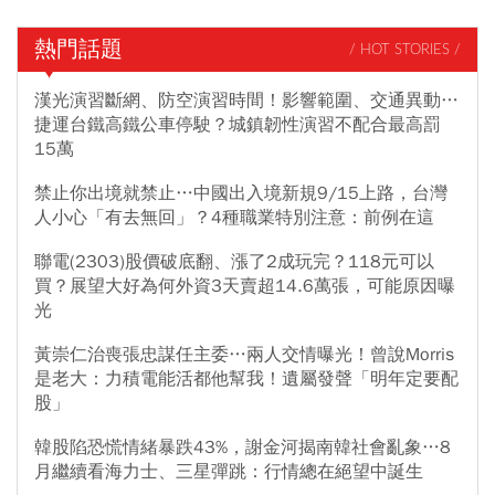
熱門話題
/ HOT STORIES /
漢光演習斷網、防空演習時間！影響範圍、交通異動…
捷運台鐵高鐵公車停駛？城鎮韌性演習不配合最高罰
15萬
禁止你出境就禁止…中國出入境新規9/15上路，台灣
人小心「有去無回」？4種職業特別注意：前例在這
聯電(2303)股價破底翻、漲了2成玩完？118元可以
買？展望大好為何外資3天賣超14.6萬張，可能原因曝
光
黃崇仁治喪張忠謀任主委…兩人交情曝光！曾說Morris
是老大：力積電能活都他幫我！遺屬發聲「明年定要配
股」
韓股陷恐慌情緒暴跌43%，謝金河揭南韓社會亂象…8
月繼續看海力士、三星彈跳：行情總在絕望中誕生