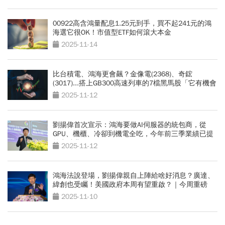
00922高含鴻量配息1.25元到手，買不起241元的鴻
海選它很OK！市值型ETF如何滾大本金
2025-11-14
比台積電、鴻海更會飆？金像電(2368)、奇鋐
(3017)...搭上GB300高速列車的7檔黑馬股「它有機會
再漲300元」
2025-11-12
劉揚偉首次宣示：鴻海要做AI伺服器的統包商，從
GPU、機櫃、冷卻到機電全吃，今年前三季業績已提
前突破兆元！
2025-11-12
鴻海法說登場，劉揚偉親自上陣給啥好消息？廣達、
緯創也受矚！美國政府本周有望重啟？｜今周重磅
2025-11-10