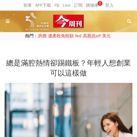
0
熱門：
房價
遺產稅免稅額
fed
高股息etf
美元
總是滿腔熱情卻踢鐵板？年輕人想創業
可以這樣做