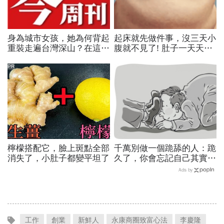
身為城市女孩，她為何背起
起床就先做件事，沒三天小
重裝走遍台灣深山？在這座
腹就不見了! 肚子一天天變
世界少見的高山島嶼，她找
小！
到人生答案
PR
檸檬搭配它，臉上斑點全部
千萬別做一個跪舔的人：跪
消失了，小肚子都變平坦了
久了，你會忘記自己其實是
可以站起來的
Ads by
工作
創業
新鮮人
永康商圈致富心法
李慶隆