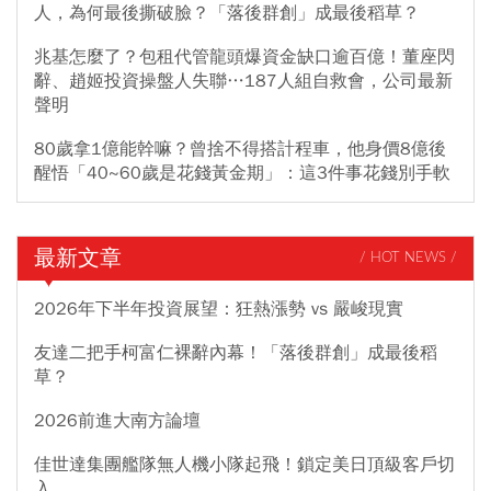
人，為何最後撕破臉？「落後群創」成最後稻草？
兆基怎麼了？包租代管龍頭爆資金缺口逾百億！董座閃
辭、趙姬投資操盤人失聯…187人組自救會，公司最新
聲明
80歲拿1億能幹嘛？曾捨不得搭計程車，他身價8億後
醒悟「40~60歲是花錢黃金期」：這3件事花錢別手軟
最新文章
/ HOT NEWS /
2026年下半年投資展望：狂熱漲勢 vs 嚴峻現實
友達二把手柯富仁裸辭內幕！「落後群創」成最後稻
草？
2026前進大南方論壇
佳世達集團艦隊無人機小隊起飛！鎖定美日頂級客戶切
入