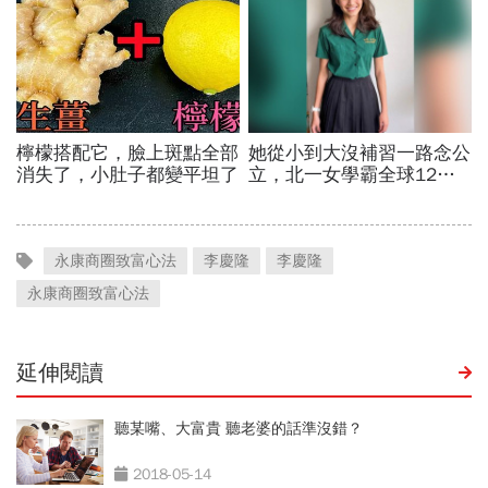
永康商圈致富心法
李慶隆
李慶隆
永康商圈致富心法
延伸閱讀
聽某嘴、大富貴 聽老婆的話準沒錯？
2018-05-14