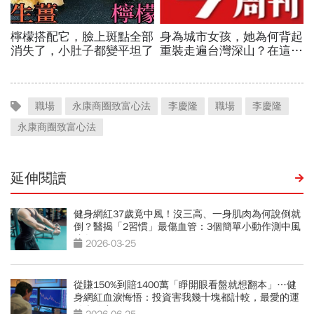
職場
永康商圈致富心法
李慶隆
職場
李慶隆
永康商圈致富心法
延伸閱讀
健身網紅37歲竟中風！沒三高、一身肌肉為何說倒就
倒？醫揭「2習慣」最傷血管：3個簡單小動作測中風
跡象
2026-03-25
從賺150%到賠1400萬「睜開眼看盤就想翻本」…健
身網紅血淚悔悟：投資害我幾十塊都計較，最愛的運
動也放棄