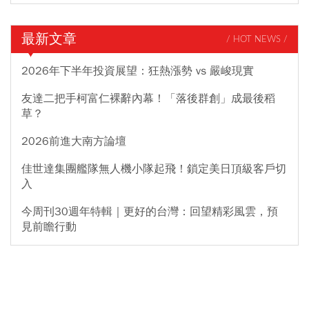
最新文章
/ HOT NEWS /
2026年下半年投資展望：狂熱漲勢 vs 嚴峻現實
友達二把手柯富仁裸辭內幕！「落後群創」成最後稻
草？
2026前進大南方論壇
佳世達集團艦隊無人機小隊起飛！鎖定美日頂級客戶切
入
今周刊30週年特輯｜更好的台灣：回望精彩風雲，預
見前瞻行動