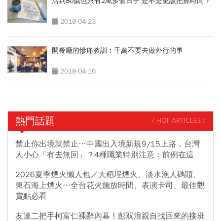
活到80歲也只有2萬多個日子 是不是更該把握時間？
2018-04-23
開餐廳的慘痛教訓：千萬不要去做外行的事
2018-04-16
熱門話題
/ HOT ARTICLES /
禁止你出境就禁止…中國出入境新規9/15上路，台灣
人小心「有去無回」？4種職業特別注意：前例在這
2026夏季煙火懶人包／大稻埕煙火、淡水漁人碼頭、
東石海上煙火…全台花火施放時間、表演卡司、最佳觀
賞點必看
友達二把手柯富仁裸辭內幕！彭双浪親自找回來的接班