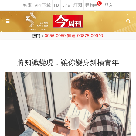
0
熱門：
0056
0050
輝達
00878
00940
將知識變現，讓你變身斜槓青年