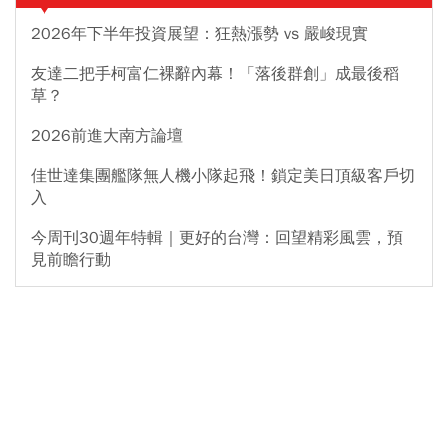
2026年下半年投資展望：狂熱漲勢 vs 嚴峻現實
友達二把手柯富仁裸辭內幕！「落後群創」成最後稻
草？
2026前進大南方論壇
佳世達集團艦隊無人機小隊起飛！鎖定美日頂級客戶切
入
今周刊30週年特輯｜更好的台灣：回望精彩風雲，預
見前瞻行動