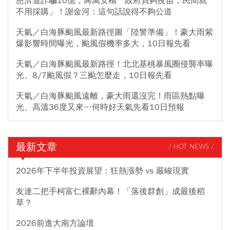
慈濟遭詐騙10億，蔣萬安稱「政府買夠疫苗，民間就
不用採購」！謝金河：這句話說得不夠公道
天氣／白海豚颱風最新路徑圖「陸警準備」！豪大雨紫
爆影響時間曝光，颱風假機率多大，10日報先看
天氣／白海豚颱風最新路徑！北北基桃暴風圈侵襲率曝
光、8/7颱風假？三颱怎麼走，10日報先看
天氣／白海豚颱風遠離，豪大雨還沒完！雨區熱點曝
光、高溫36度又來…何時好天氣先看10日預報
最新文章
/ HOT NEWS /
2026年下半年投資展望：狂熱漲勢 vs 嚴峻現實
友達二把手柯富仁裸辭內幕！「落後群創」成最後稻
草？
2026前進大南方論壇