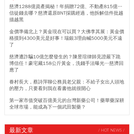
慈濟1288億資產揭秘！年捐贈72億、不動產815億…
信徒錢去哪？慈濟還原BNT採購經過，他拆解信件批越
描越黑
金價準備北上？黃金現在可以買？大佛李其展：黃金價
格摸到4300美元是好事！瑞銀3理由喊5000美元不遠
了
慈濟遭詐騙10億怎麼發生的？陳昱瑄律師見證嚴下跪
博信任！豪宅藏158公斤黃金，洗錢手法曝光…慈濟回
應了
眷村長大，蔡詩萍聊公務員老父親：不給子女出人頭地
的壓力，只要看到我在看書他就很開心
第一家市值突破百億美元的台灣新藥公司！藥華藥深耕
全球市場，能成為下一個武田製藥？
最新文章
/ HOT NEWS /