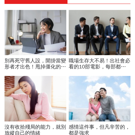
別再死守舊人設，開掛當變
職場生存大不易！出社會必
形者才出色！甩掉僵化的
看的10部電影，每部都能
「做自己」，用「隨機應
打中努力工作的我們！
變」解鎖職涯
沒有收拾殘局的能力，就別
感情這件事，但凡辛苦的，
放縱自己的情緒
都是強求