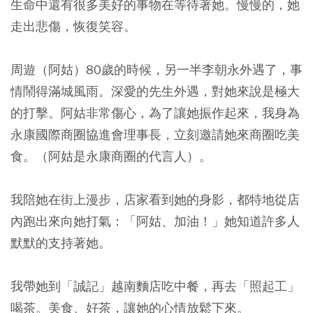
生命中還有很多美好的事物在等待著她。慢慢的，她
走出悲傷，恢復笑容。
周遊（阿姑）80歲的時候，另一半李朝永外遇了，事
情鬧得滿城風雨。深愛的先生外遇，對她來說是極大
的打擊。阿姑非常傷心，為了讓她振作起來，我身為
永康國際商圈協進會理事長，立刻邀請她來商圈吃美
食。（阿姑是永康商圈的代言人）。
我陪她在街上漫步，店家看到她的身影，都特地從店
內跑出來向她打氣：「阿姑、加油！」她知道許多人
默默的支持著她。
我帶她到「誠記」越南麵店吃中餐，再去「照起工」
喝茶。美食、好茶，讓她的心情放鬆下來。