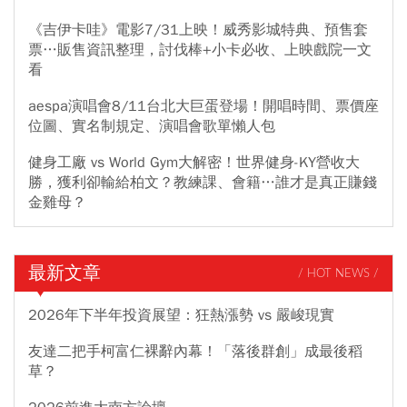
《吉伊卡哇》電影7/31上映！威秀影城特典、預售套
票…販售資訊整理，討伐棒+小卡必收、上映戲院一文
看
aespa演唱會8/11台北大巨蛋登場！開唱時間、票價座
位圖、實名制規定、演唱會歌單懶人包
健身工廠 vs World Gym大解密！世界健身-KY營收大
勝，獲利卻輸給柏文？教練課、會籍…誰才是真正賺錢
金雞母？
最新文章
/ HOT NEWS /
2026年下半年投資展望：狂熱漲勢 vs 嚴峻現實
友達二把手柯富仁裸辭內幕！「落後群創」成最後稻
草？