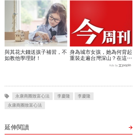
阱
「拜託」
與其花大錢送孩子補習，不
身為城市女孩，她為何背起
如教他學理財！
重裝走遍台灣深山？在這座
世界少見的高山島嶼，她找
Ads by
到人生答案
永康商圈致富心法
李慶隆
李慶隆
永康商圈致富心法
延伸閱讀