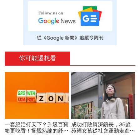
你可能還想看
一套絕活打天下？升級百寶
成功打敗資深鎮長，35歲
箱更吃香！擺脫熟練的舒適
苑裡女孩從社會運動走進鎮
圈，跳出越做越窄的專業陷
公所讓地方政治不再只有