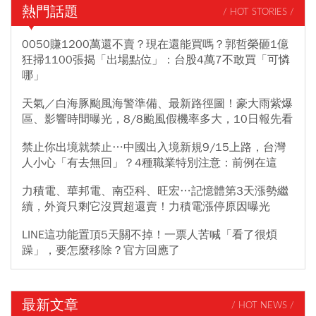
熱門話題
/ HOT STORIES /
0050賺1200萬還不賣？現在還能買嗎？郭哲榮砸1億
狂掃1100張揭「出場點位」：台股4萬7不敢買「可憐
哪」
天氣／白海豚颱風海警準備、最新路徑圖！豪大雨紫爆
區、影響時間曝光，8/8颱風假機率多大，10日報先看
禁止你出境就禁止…中國出入境新規9/15上路，台灣
人小心「有去無回」？4種職業特別注意：前例在這
力積電、華邦電、南亞科、旺宏…記憶體第3天漲勢繼
續，外資只剩它沒買超還賣！力積電漲停原因曝光
LINE這功能置頂5天關不掉！一票人苦喊「看了很煩
躁」，要怎麼移除？官方回應了
最新文章
/ HOT NEWS /