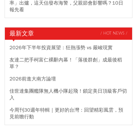
率」出爐，這天估發布海警，父親節會影響嗎？10日
報先看
最新文章
/ HOT NEWS /
2026年下半年投資展望：狂熱漲勢 vs 嚴峻現實
友達二把手柯富仁裸辭內幕！「落後群創」成最後稻
草？
2026前進大南方論壇
佳世達集團艦隊無人機小隊起飛！鎖定美日頂級客戶切
入
今周刊30週年特輯｜更好的台灣：回望精彩風雲，預
見前瞻行動