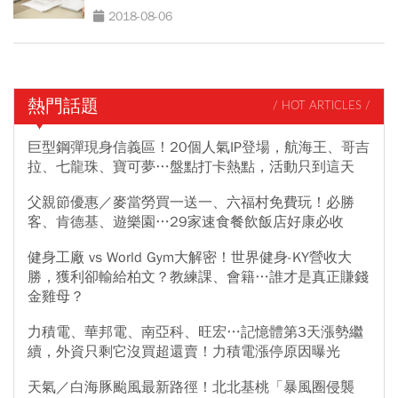
2018-08-06
熱門話題
/ HOT ARTICLES /
巨型鋼彈現身信義區！20個人氣IP登場，航海王、哥吉
拉、七龍珠、寶可夢…盤點打卡熱點，活動只到這天
父親節優惠／麥當勞買一送一、六福村免費玩！必勝
客、肯德基、遊樂園…29家速食餐飲飯店好康必收
健身工廠 vs World Gym大解密！世界健身-KY營收大
勝，獲利卻輸給柏文？教練課、會籍…誰才是真正賺錢
金雞母？
力積電、華邦電、南亞科、旺宏…記憶體第3天漲勢繼
續，外資只剩它沒買超還賣！力積電漲停原因曝光
天氣／白海豚颱風最新路徑！北北基桃「暴風圈侵襲