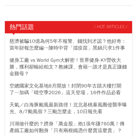
熱門話題
/ HOT ARTICLES /
慈濟被騙10億為何5年不報警、錢找到才認？他好奇：
當年財報怎麼編…陳時中背「擋疫苗」黑鍋只求1件事
健身工廠 vs World Gym大解密！世界健身-KY營收大
勝，獲利卻輸給柏文？教練課、會籍…誰才是真正賺錢
金雞母？
空總國家文化基地8月開放！封閉90年古蹟大樓打開
了…加碼「晴空季2026」這天登場，16件作品必看
天氣／白海豚颱風最新路徑！北北基桃暴風圈侵襲率曝
光、8/7颱風假？三颱怎麼走，10日報先看
川湖做什麼的？躋身「萬金股」抱1張年賺760萬！傳
產鐵工廠如何翻身「只有兩根鐵憑什麼賣這麼貴」？