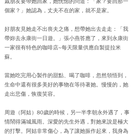
戚朋友要帶她回家，她恍惚的問道：「家？要回那一
個家？」她認為，丈夫不在的家，就不是家。
好朋友見她走不出喪夫之痛，想帶她出去走走：「我
帶妳去永康街一日遊。」張小燕答應了，來到永康街
一家很有特色的咖啡店~每天限量供應自製提拉米
蘇。
當她吃完用心製作的甜點、喝了咖啡，忽然領悟到，
生命中還有很多美好的事物在等待著她。慢慢的，她
走出悲傷，恢復笑容。
周遊（阿姑）80歲的時候，另一半李朝永外遇了，事
情鬧得滿城風雨。深愛的先生外遇，對她來說是極大
的打擊。阿姑非常傷心，為了讓她振作起來，我身為