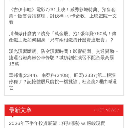
《吉伊卡哇》電影7/31上映！威秀影城特典、預售套
票…販售資訊整理，討伐棒+小卡必收、上映戲院一文
看
川湖做什麼的？躋身「萬金股」抱1張年賺760萬！傳
產鐵工廠如何翻身「只有兩根鐵憑什麼賣這麼貴」？
漢光演習斷網、防空演習時間！影響範圍、交通異動…
捷運台鐵高鐵公車停駛？城鎮韌性演習不配合最高罰
15萬
華邦電(2344)、南亞科(2408)、旺宏(2337)第二根漲
停穩了？記憶體股只能挑一檔挑誰，杜金龍2理由喊選
它
最新文章
/ HOT NEWS /
2026年下半年投資展望：狂熱漲勢 vs 嚴峻現實