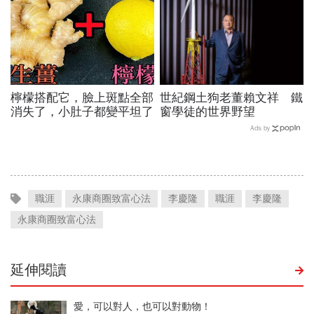
檸檬搭配它，臉上斑點全部
世紀鋼土狗老董賴文祥 鐵
消失了，小肚子都變平坦了
窗學徒的世界野望
Ads by
職涯
永康商圈致富心法
李慶隆
職涯
李慶隆
永康商圈致富心法
延伸閱讀
愛，可以對人，也可以對動物！