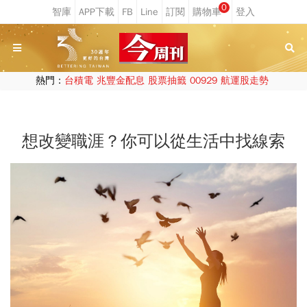
0
熱門：
台積電
兆豐金配息
股票抽籤
00929
航運股走勢
想改變職涯？你可以從生活中找線索