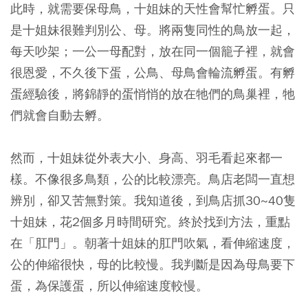
此時，就需要保母鳥，十姐妹的天性會幫忙孵蛋。只
是十姐妹很難判別公、母。將兩隻同性的鳥放一起，
每天吵架；一公一母配對，放在同一個籠子裡，就會
很恩愛，不久後下蛋，公鳥、母鳥會輪流孵蛋。有孵
蛋經驗後，將錦靜的蛋悄悄的放在牠們的鳥巢裡，牠
們就會自動去孵。
然而，十姐妹從外表大小、身高、羽毛看起來都一
樣。不像很多鳥類，公的比較漂亮。鳥店老闆一直想
辨別，卻又苦無對策。我知道後，到鳥店抓30~40隻
十姐妹，花2個多月時間研究。終於找到方法，重點
在「肛門」。朝著十姐妹的肛門吹氣，看伸縮速度，
公的伸縮很快，母的比較慢。我判斷是因為母鳥要下
蛋，為保護蛋，所以伸縮速度較慢。