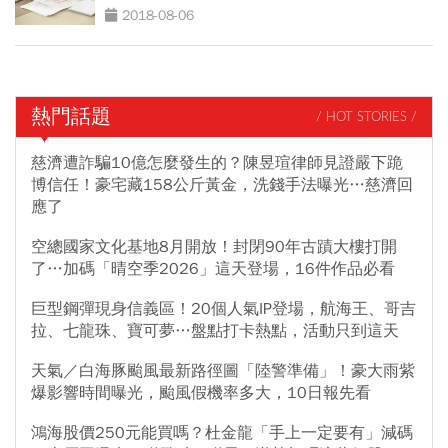
2018-08-06
熱門話題
/ HOT STORIES /
慈濟遭詐騙10億怎麼發生的？陳昱瑄律師見證嚴下跪
博信任！豪宅藏158公斤黃金，洗錢手法曝光…慈濟回
應了
空總國家文化基地8月開放！封閉90年古蹟大樓打開
了…加碼「晴空季2026」這天登場，16件作品必看
巨型鋼彈現身信義區！20個人氣IP登場，航海王、哥吉
拉、七龍珠、寶可夢…盤點打卡熱點，活動只到這天
天氣／白海豚颱風最新路徑圖「陸警準備」！豪大雨紫
爆影響時間曝光，颱風假機率多大，10日報先看
鴻海股價250元能買嗎？杜金龍「手上一定要有」減碼