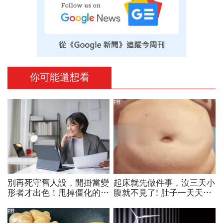
你可能還想看
PR
別再死守舊人設，開掛當變
起床就先做件事，沒三天小
形者才出色！甩掉僵化的
腹就不見了! 肚子一天天變
「做自己」，用「隨機應
小！
變」解鎖職涯
PR