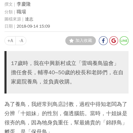
李慶隆
職場
達志
2018-09-14 15:09
+A
-A
加入收藏
17歲時，我在中興新村成立「雷鳴養鳥協會」
擔任會長，輔導40~50歲的校長和老師們，在自
家庭院養鳥，並負責收購。
為了養鳥，我經常到鳥店討教，過程中得知老闆為了
分辨「十姐妹」的性別，傷透腦筋。當時，十姐妹是
很夯的鳥，因為牠身負重任，幫最嬌貴的「錦靜鳥」
孵蛋，是「保母鳥」。