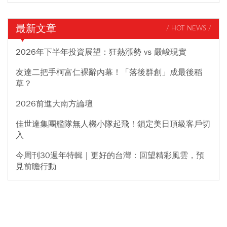
最新文章
/ HOT NEWS /
2026年下半年投資展望：狂熱漲勢 vs 嚴峻現實
友達二把手柯富仁裸辭內幕！「落後群創」成最後稻
草？
2026前進大南方論壇
佳世達集團艦隊無人機小隊起飛！鎖定美日頂級客戶切
入
今周刊30週年特輯｜更好的台灣：回望精彩風雲，預
見前瞻行動