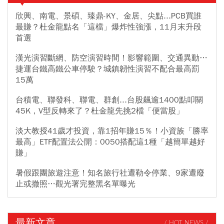
欣興、南電、景碩、臻鼎-KY、金居、尖點...PCB買誰
最賺？杜金龍點名「這檔」爆炸性強漲，11月末升段
首選
漢光演習斷網、防空演習時間！影響範圍、交通異動…
捷運台鐵高鐵公車停駛？城鎮韌性演習不配合最高罰
15萬
台積電、聯發科、聯電、群創...台股飆逾1400點叩關
45K，V型反轉來了？杜金龍先挑2檔「便當股」
淡大教授41歲才投資，靠1招年賺15％！小資族「勝率
最高」ETF配置法公開：0050搭配這1種「越簡單越好
賺」
暑假跟團旅遊注意！知名旅行社遭勒令停業、9家遭廢
止或撤照…觀光署完整黑名單曝光
最新文章
/ HOT NEWS /