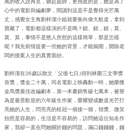
萬的收入說再見，聽起超帥，更熱血的是，她是為了
心中的電影與編劇夢，閱讀到這是不是覺得光芒萬
丈，感覺女主角劉梓潔小姐就要衝向偉大航道，拿到
寶藏了，電影都這樣演的不是嗎？錯、錯，錯，莫、
莫、莫，事情不是憨人所想的這樣簡單，那是怎樣
呢？我先前情提要一些她的背景，才能揭開，開除老
闆的接案人生的真實面紗。
劉梓潔在26歲以散文「父後七日｣得到林榮三文學獎
首獎，獎金二十萬，同名電影上映轟動一時，她榮獲
金馬獎最佳改編劇本，第一本書銷售破七萬本，被譽
為是最受歡迎的六年級生作家，榮耀變成數道光芒打
亮她的人生，閃亮亮的桂冠一個接一個，領獎、微笑
拍照是容易的，生活是不容易的，訪問她這位知名作
家，我卻一直在問她關於錢的問題，滿口錢錢錢，錢