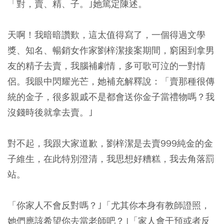
「對，賣、精、子。｣她篤定陳述。
天啊！我暗暗讚歎，這太值得寫了，一個得過文學
獎、知名、暢銷女作家劉梓潔接案期間，窮困到拿男
友的精子去賣，我腦補劇情，多可歌可泣的一對情
侶。我眼中閃耀光芒，她補充解釋說：「賣那種很傳
統的金子，很多親戚不是都會送你金子當禮物嗎？我
沒錢時後就拿去賣。｣
對不起，我跟大家道歉，劉梓潔是去賣999純金的金
子維生，在此特別澄清，我思想好糟糕，我去角落罰
站。
「你家人不會反對嗎？｣「尤其你本身有教師證照，
她們應該希望你去當老師吧？｣「家人會干預或者反