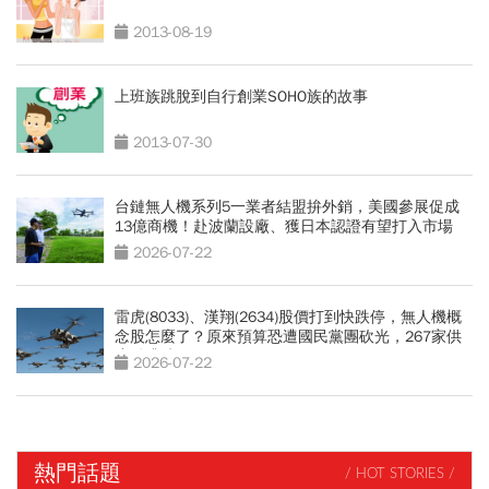
2013-08-19
上班族跳脫到自行創業SOHO族的故事
2013-07-30
台鏈無人機系列5一業者結盟拚外銷，美國參展促成
13億商機！赴波蘭設廠、獲日本認證有望打入市場
2026-07-22
雷虎(8033)、漢翔(2634)股價打到快跌停，無人機概
念股怎麼了？原來預算恐遭國民黨團砍光，267家供
應鏈遭殃
2026-07-22
熱門話題
/ HOT STORIES /