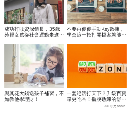
成功打敗資深鎮長，35歲
不要再傻傻手動Key數據，
苑裡女孩從社會運動走進鎮
學會這一招打開檔案就能即
公所讓地方政治不再只有
時更新
「拜託」
與其花大錢送孩子補習，不
一套絕活打天下？升級百寶
如教他學理財！
箱更吃香！擺脫熟練的舒適
圈，跳出越做越窄的專業陷
Ads by
阱