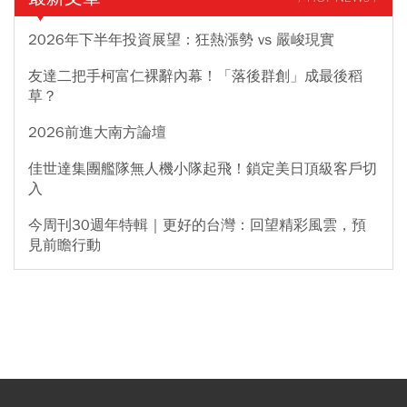
2026年下半年投資展望：狂熱漲勢 vs 嚴峻現實
友達二把手柯富仁裸辭內幕！「落後群創」成最後稻
草？
2026前進大南方論壇
佳世達集團艦隊無人機小隊起飛！鎖定美日頂級客戶切
入
今周刊30週年特輯｜更好的台灣：回望精彩風雲，預
見前瞻行動