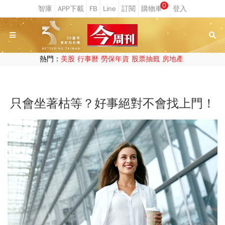
0
熱門：
美股
行事曆
勞保年資
股票抽籤
房地產
只會坐著枯等？好事絕對不會找上門！