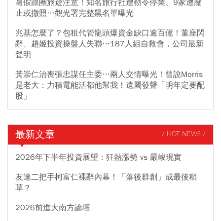
暑假跟團旅遊注意！知名旅行社遭勒令停業、9家遭廢
止或撤照…觀光署完整黑名單曝光
兆基怎麼了？包租代管龍頭爆資金缺口逾百億！董座閃
辭、趙姬投資操盤人失聯…187人組自救會，公司最新
聲明
黃崇仁治喪張忠謀任主委…兩人交情曝光！曾說Morris
是老大：力積電能活都他幫我！遺屬發聲「明年定要配
股」
最新文章
/ HOT NEWS /
2026年下半年投資展望：狂熱漲勢 vs 嚴峻現實
友達二把手柯富仁裸辭內幕！「落後群創」成最後稻
草？
2026前進大南方論壇