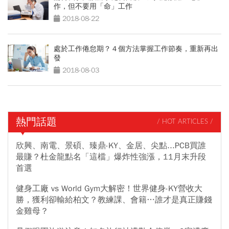
作，但不要用「命」工作
2018-08-22
處於工作倦怠期？４個方法掌握工作節奏，重新再出
發
2018-08-03
熱門話題
/ HOT ARTICLES /
欣興、南電、景碩、臻鼎-KY、金居、尖點...PCB買誰
最賺？杜金龍點名「這檔」爆炸性強漲，11月末升段
首選
健身工廠 vs World Gym大解密！世界健身-KY營收大
勝，獲利卻輸給柏文？教練課、會籍…誰才是真正賺錢
金雞母？