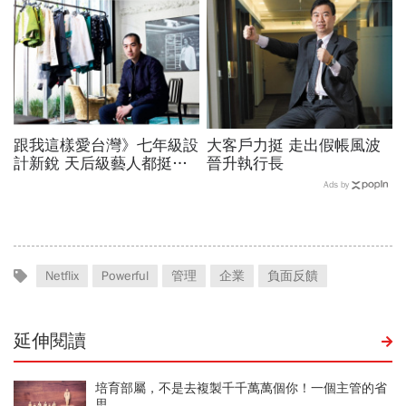
變」解鎖職涯
「拜託」
跟我這樣愛台灣》七年級設
大客戶力挺 走出假帳風波
計新銳 天后級藝人都挺他
晉升執行長
陳劭彥孵品牌 勇闖倫敦時
Ads by
尚圈
Netflix
Powerful
管理
企業
負面反饋
延伸閱讀
培育部屬，不是去複製千千萬萬個你！一個主管的省
思