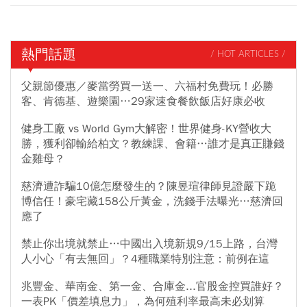
熱門話題
/ HOT ARTICLES /
父親節優惠／麥當勞買一送一、六福村免費玩！必勝
客、肯德基、遊樂園…29家速食餐飲飯店好康必收
健身工廠 vs World Gym大解密！世界健身-KY營收大
勝，獲利卻輸給柏文？教練課、會籍…誰才是真正賺錢
金雞母？
慈濟遭詐騙10億怎麼發生的？陳昱瑄律師見證嚴下跪
博信任！豪宅藏158公斤黃金，洗錢手法曝光…慈濟回
應了
禁止你出境就禁止…中國出入境新規9/15上路，台灣
人小心「有去無回」？4種職業特別注意：前例在這
兆豐金、華南金、第一金、合庫金...官股金控買誰好？
一表PK「價差填息力」，為何殖利率最高未必划算