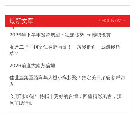
最新文章
/ HOT NEWS /
2026年下半年投資展望：狂熱漲勢 vs 嚴峻現實
友達二把手柯富仁裸辭內幕！「落後群創」成最後稻
草？
2026前進大南方論壇
佳世達集團艦隊無人機小隊起飛！鎖定美日頂級客戶切
入
今周刊30週年特輯｜更好的台灣：回望精彩風雲，預
見前瞻行動