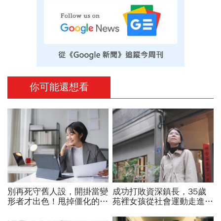
你可能還想看
別再死守舊人設，開掛當變
成功打敗資深鎮長，35歲
形者才出色！甩掉僵化的
苑裡女孩從社會運動走進鎮
「做自己」，用「隨機應
公所讓地方政治不再只有