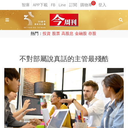
0
熱門：
投資
股票
高股息
金融股
存股
不對部屬說真話的主管最殘酷