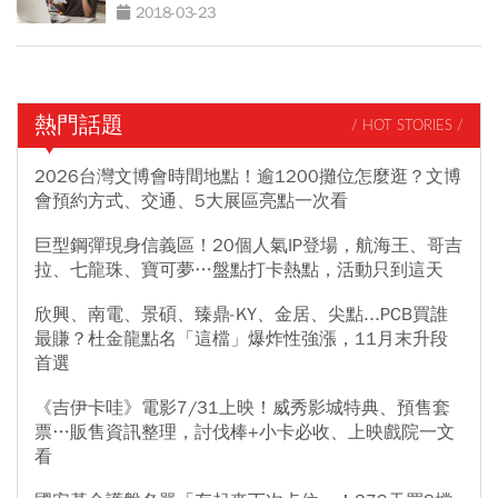
2018-03-23
熱門話題
/ HOT STORIES /
2026台灣文博會時間地點！逾1200攤位怎麼逛？文博
會預約方式、交通、5大展區亮點一次看
巨型鋼彈現身信義區！20個人氣IP登場，航海王、哥吉
拉、七龍珠、寶可夢…盤點打卡熱點，活動只到這天
欣興、南電、景碩、臻鼎-KY、金居、尖點...PCB買誰
最賺？杜金龍點名「這檔」爆炸性強漲，11月末升段
首選
《吉伊卡哇》電影7/31上映！威秀影城特典、預售套
票…販售資訊整理，討伐棒+小卡必收、上映戲院一文
看