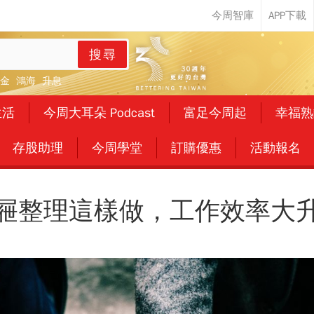
搜尋
金
鴻海
升息
生活
今周大耳朵 Podcast
富足今周起
幸福熟
存股助理
今周學堂
訂購優惠
活動報名
屜整理這樣做，工作效率大