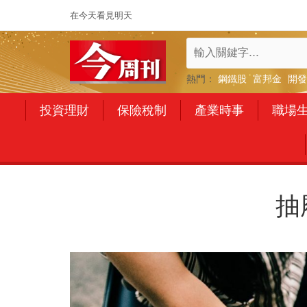
在今天看見明天
熱門：
鋼鐵股
富邦金
開發
投資理財
保險稅制
產業時事
職場
抽