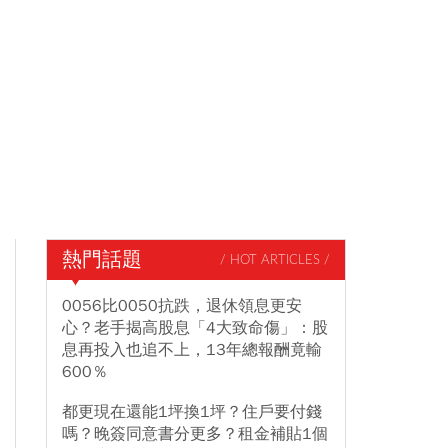
熱門話題
/ HOT ARTICLES /
0056比0050抗跌，退休領息更安
心？老手揭高股息「4大致命傷」：股
息再投入也追不上，13年總報酬竟輸
600％
都更現在還能1坪換1坪？住戶要付錢
嗎？晚簽同意書分更多？租金補貼1個