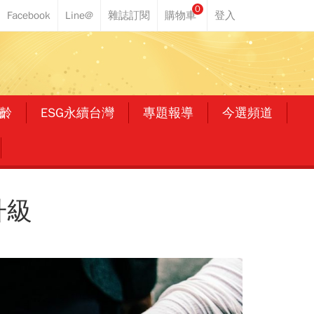
0
齡
ESG永續台灣
專題報導
今選頻道
升級