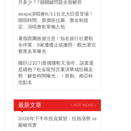
月多少？7個關鍵問題全面解答
aespa演唱會8/11台北大巨蛋登場！
開唱時間、票價座位圖、實名制規
定、演唱會歌單懶人包
暑假跟團旅遊注意！知名旅行社遭勒
令停業、9家遭廢止或撤照…觀光署完
整黑名單曝光
國巨(2327)股價腰斬又漲停，該賣還
是續抱？杜金龍預言重演華城狂飆走
勢「解套時間曝光」！群創、南亞科
也點名
最新文章
/ HOT NEWS /
2026年下半年投資展望：狂熱漲勢 vs
嚴峻現實