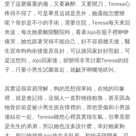
受了這麼嚴重的傷，又要麻醉、又要開刀，Teresa心
疼得不得了，可是畢竟這就是意外，她還能怎麼辦
呢？骨折是不小的手術，需要住院，Teresa每天來回
奔波，每次她要離開醫院時，看著Jojo在籠子裡咿咿
痛哭，她也跟著哭得不能自己，好不容易幾天後，醫
生宣布狗狗術後復原良好，可以接回家好好照顧，可
是沒想到，Jojo回家後，卻變得非常討厭Teresa的姪
子，只要小男生試圖靠近，就齜牙咧嘴地吠叫。
其實這很容易理解，狗的思想很單純，在牠的印象
裡，就是會記得，這個人一直對牠很粗魯，甚至因為
牠骨折前是被小男生抓在懷裡的，而把受傷和小男孩
連結在一起。Teresa雖然心裡其實很生氣，但畢竟那
是先生的弟弟，所以她也沒多說什麼，幸好她家夠
大，所以牠就把Jojo放在主臥房，和姪子隔開來，可