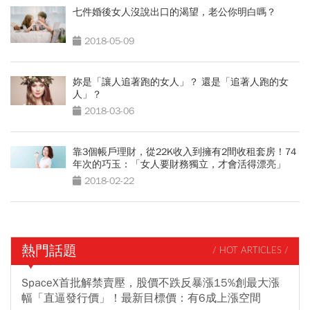
七件婚後女人沒說出口的渴望，老公你明白嗎？
2018-05-09
妳是「讓人追著跑的女人」？ 還是「追著人跑的女
人」？
2018-03-06
靠3個帳戶理財，從22K收入到擁有2間收租套房！74
年次的巧玉：「女人要財務獨立，才會活得漂亮」
2018-02-22
熱門話題
/ HOT ARTICLES /
SpaceX首批解禁賣壓，股價不跌反暴漲15%創最大漲
幅「直逼發行價」！最新目標價：有6成上漲空間