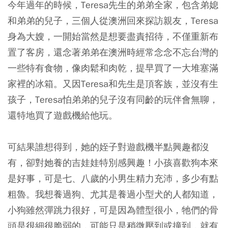
今年過年的時候，Teresa先生的弟弟全家，包含弟媳
和弟弟的兒子，三個人從澳洲回來探訪親友，Teresa
身為大嫂，一開始當然是想要盡責招待，不僅重新布
置了客房，還念著弟弟在澳洲時經常念念不忘台灣的
一些特有食物，像肉鬆和肉乾，提早買了一大堆塞滿
家裡的冰箱。又因Teresa和先生是頂客族，並沒有生
孩子，Teresa怕弟弟的兒子沒有同齡的玩伴會無聊，
還特地買了遊戲機給他玩。
可結果誰想得到，她的姪子對遊戲機半點興趣都沒
有，卻對她養的吉娃娃特別感興趣！小孩喜歡狗本來
是好事，可是七、八歲的小男生精力充沛，多少有點
粗魯。我想養過狗、尤其是養過小型犬的人都知道，
小狗雖然彈跳力很好，可是因為體型很小，牠們的骨
頭是很細很脆弱的，可能只是稍微壓到或撞到，就有