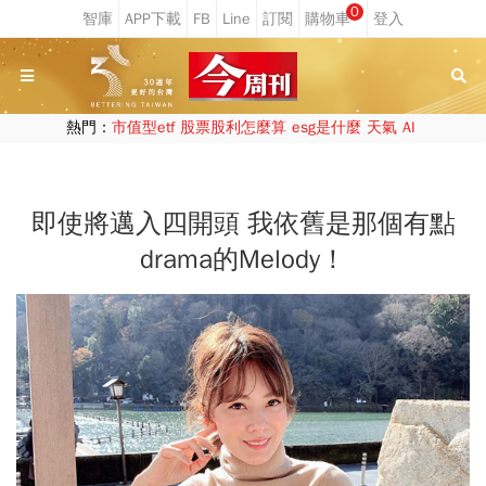
0
熱門：
市值型etf
股票股利怎麼算
esg是什麼
天氣
AI
即使將邁入四開頭 我依舊是那個有點
drama的Melody！