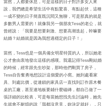
當然，人都要休息，可是這樣的日子對許多女人來
說，我們總是希望生活中有點驚喜、有點起伏，這種
一成不變的日子簡直既沉悶又無聊，可是那真的就是
多數男人需要的！就像我另一個朋友Tess的老公，就
曾經說：「我要是想要刺激、想要高潮迭起，幹嘛要
結婚？結婚就是因為我想過穩定的日子！」
當然，Tess也是一個具備女明星特質的人，所以她老
公才會由衷地發出這樣的感嘆。我還記得Tess剛結婚
的時候，經常跟先生吵架，那時他們剛買了房子，
Tess自告奮勇地想設計這個愛的小窩。她到處看家
具、到處比價，從連鎖的家具店一直找到訂作原木餐
桌的工廠，甚至連地板要鋪什麼磁磚，都自己做了一
張詳細的比較表，可是每當她想找先生討論時，她先
生就會不耐煩的說「我都沒意見，妳決定就好」，只