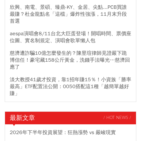
欣興、南電、景碩、臻鼎-KY、金居、尖點...PCB買誰
最賺？杜金龍點名「這檔」爆炸性強漲，11月末升段
首選
aespa演唱會8/11台北大巨蛋登場！開唱時間、票價座
位圖、實名制規定、演唱會歌單懶人包
慈濟遭詐騙10億怎麼發生的？陳昱瑄律師見證嚴下跪
博信任！豪宅藏158公斤黃金，洗錢手法曝光…慈濟回
應了
淡大教授41歲才投資，靠1招年賺15％！小資族「勝率
最高」ETF配置法公開：0050搭配這1種「越簡單越好
賺」
最新文章
/ HOT NEWS /
2026年下半年投資展望：狂熱漲勢 vs 嚴峻現實