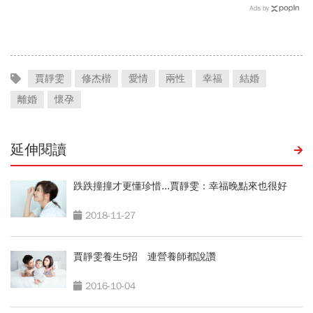
圈，跳出越做越窄的專業陷
Ads by
阱
賈靜雯
修杰楷
愛情
兩性
幸福
結婚
離婚
懷孕
延伸閱讀
跌跌撞撞才更懂珍惜...賈靜雯：幸福晚點來也很好
2018-11-27
賈靜雯養生5招 連營養師都說讚
2016-10-04