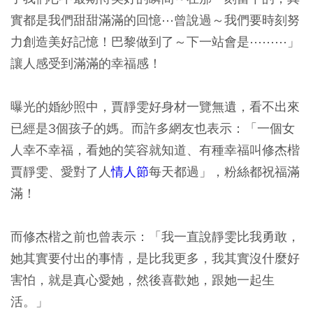
實都是我們甜甜滿滿的回憶⋯曾說過～我們要時刻努
力創造美好記憶！巴黎做到了～下一站會是⋯⋯⋯」
讓人感受到滿滿的幸福感！
曝光的婚紗照中，賈靜雯好身材一覽無遺，看不出來
已經是3個孩子的媽。而許多網友也表示：「一個女
人幸不幸福，看她的笑容就知道、有種幸福叫修杰楷
賈靜雯、愛對了人
情人節
每天都過」，粉絲都祝福滿
滿！
而修杰楷之前也曾表示：「我一直說靜雯比我勇敢，
她其實要付出的事情，是比我更多，我其實沒什麼好
害怕，就是真心愛她，然後喜歡她，跟她一起生
活。」