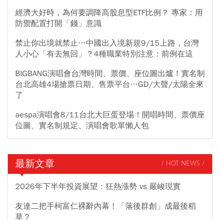
經濟大好時，為何要調降高股息型ETF比例？ 專家：用
防禦配置打開「錢」意識
禁止你出境就禁止…中國出入境新規9/15上路，台灣
人小心「有去無回」？4種職業特別注意：前例在這
BIGBANG演唱會台灣時間、票價、座位圖出爐！實名制
台北高雄4場搶票日期、售票平台…GD/大聲/太陽全來
了
aespa演唱會8/11台北大巨蛋登場！開唱時間、票價座
位圖、實名制規定、演唱會歌單懶人包
最新文章
/ HOT NEWS /
2026年下半年投資展望：狂熱漲勢 vs 嚴峻現實
友達二把手柯富仁裸辭內幕！「落後群創」成最後稻
草？