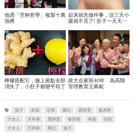
孩子
幸福
珍惜
獨立
賈靜雯
修杰楷
大女人
天秤座
賈靜雯
修杰楷
幸福
珍惜
大女人
天秤座
獨立
孩子