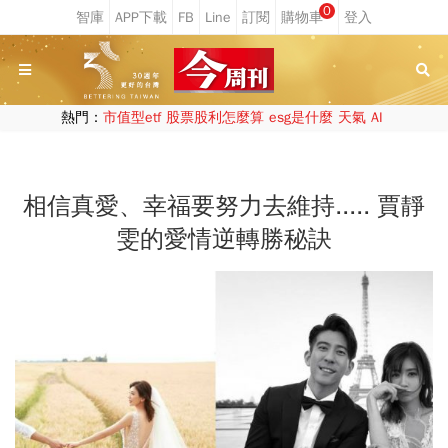
0
熱門：
市值型etf
股票股利怎麼算
esg是什麼
天氣
AI
相信真愛、幸福要努力去維持..... 賈靜
雯的愛情逆轉勝秘訣