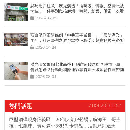
郵局用戶注意！漢光演習「兩時段」轉帳、繳費恐被
卡住，一件事別做很麻煩…時間、影響、備案一次看
2026-08-05
藍白堅刪軍購條例「中共軍事威脅」、「國防產業」
字句，打造臺灣之盾也拿掉…綠委：刻意刪掉有必要
嗎
2026-04-24
漢光演習斷網北北基桃14縣市何時啟動？股市下單、
傳訊怎辦？行動斷網降速影響範圍…城鎮韌性演習懶
人包
2026-08-04
熱門話題
/ HOT ARTICLES /
巨型鋼彈現身信義區！20個人氣IP登場，航海王、哥吉
拉、七龍珠、寶可夢…盤點打卡熱點，活動只到這天