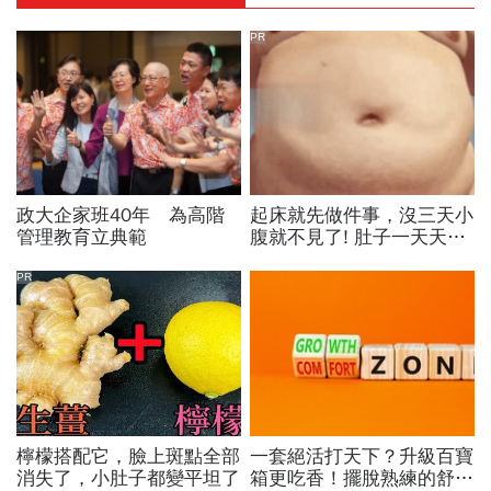
PR
政大企家班40年 為高階
起床就先做件事，沒三天小
管理教育立典範
腹就不見了! 肚子一天天變
小！
PR
檸檬搭配它，臉上斑點全部
一套絕活打天下？升級百寶
消失了，小肚子都變平坦了
箱更吃香！擺脫熟練的舒適