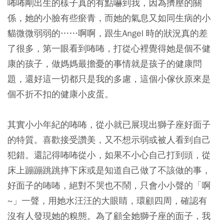
咘咘剛出生的樣子真的有點嚇到我，因為擠壓的關
係，她的小臉有些瘀青，而她的氣息又如同生病的小
貓微微弱弱的……啊啊，跟生Angel 時的狀況真的差
了很多，第一眼看到咘咘，打從心裡覺得她是個不健
康的孩子，做媽媽最擔憂的事情就是孩子的健康問
題，還好這一切都只是我的多慮，這個小傢伙原來是
個不折不扣的健康小皮蛋。
其實小小年紀的咘咘，從小就已展現出獅子座好面子
的特質。喜歡接受讚美，又不想示弱或被人看到自己
犯錯。還記得咘咘從小，如果不小心自己打到頭，從
床上蹦蹦跳跳摔下床或是知道自己做了不該做的事，
好面子的咘咘，絕對不哭也不鬧，只會小小聲的「啊
~」一聲，用她水汪汪的大眼睛，環顧四周，確認有
沒有人發現她的糗態。為了顧全她獅子座的面子，我