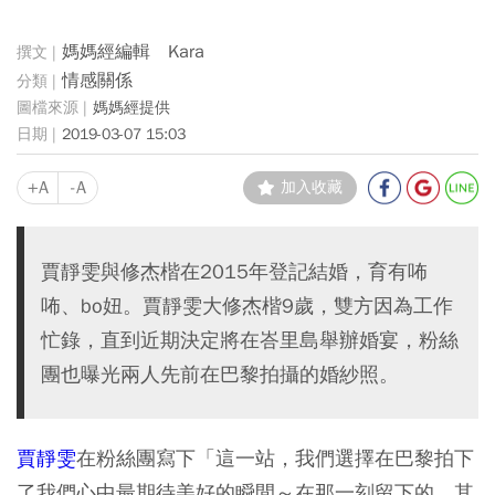
媽媽經編輯 Kara
情感關係
媽媽經提供
2019-03-07 15:03
+A
-A
加入收藏
賈靜雯與修杰楷在2015年登記結婚，育有咘
咘、bo妞。賈靜雯大修杰楷9歲，雙方因為工作
忙錄，直到近期決定將在峇里島舉辦婚宴，粉絲
團也曝光兩人先前在巴黎拍攝的婚紗照。
賈靜雯
在粉絲團寫下「這一站，我們選擇在巴黎拍下
了我們心中最期待美好的瞬間～在那一刻留下的，其