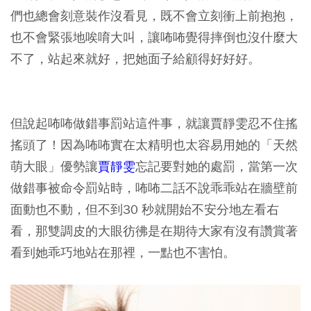
們也總會刻意裝作沒看見，既不會立刻衝上前抱抱，
也不會緊張地唉唷大叫，讓咘咘覺得摔倒也沒什麼大
不了，站起來就好，把她面子給顧得好好好。
但說起咘咘做錯事罰站這件事，就讓賈靜雯忍不住搖
搖頭了！因為咘咘實在太精明也太容易用她的「天然
萌大眼」優勢讓
賈靜雯
忘記要對她的處罰，當第一次
做錯事被命令罰站時，咘咘二話不說乖乖站在牆壁前
面動也不動，但不到30 秒就開始不安分地左看右
看，那雙調皮的大眼彷彿是在期待大家有沒有讚賞著
看到她乖巧地站在那裡，一點也不害怕。