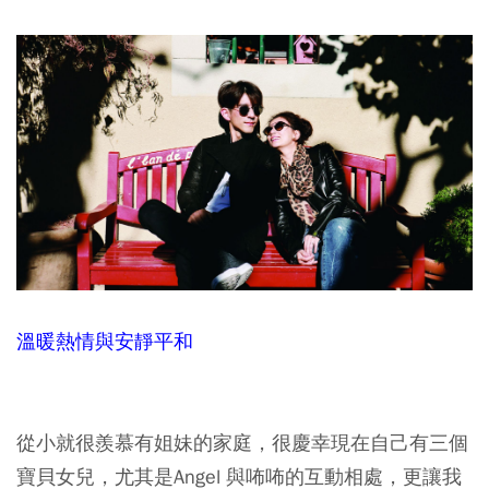
溫暖熱情與安靜平和
從小就很羨慕有姐妹的家庭，很慶幸現在自己有三個
寶貝女兒，尤其是Angel 與咘咘的互動相處，更讓我