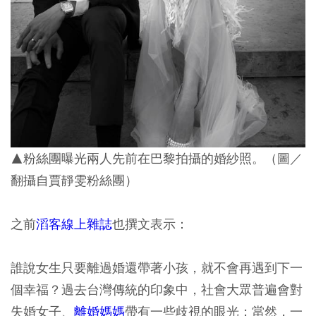
▲粉絲團曝光兩人先前在巴黎拍攝的婚紗照。（圖／
翻攝自賈靜雯粉絲團）
之前
滔客線上雜誌
也撰文表示：
誰說女生只要離過婚還帶著小孩，就不會再遇到下一
個幸福？過去台灣傳統的印象中，社會大眾普遍會對
失婚女子、
離婚媽媽
帶有一些歧視的眼光；當然，一