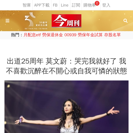
0
熱門：
月配息etf
勞保退休金
00939
勞保年金試算
存股名單
出道25周年 莫文蔚：哭完我就好了 我
不喜歡沉醉在不開心或自我可憐的狀態