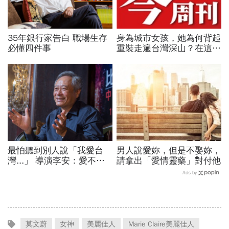
35年銀行家告白 職場生存
身為城市女孩，她為何背起
必懂四件事
重裝走遍台灣深山？在這座
世界少見的高山島嶼，她找
到人生答案
最怕聽到別人說「我愛台
男人說愛妳，但是不娶妳，
灣...」 導演李安：愛不用
請拿出「愛情靈藥」對付他
一直說
Ads by
莫文蔚
女神
美麗佳人
Marie Claire美麗佳人