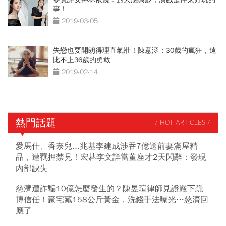
事！
2019-03-05
失戀也要開朗得理直氣壯！陳意涵：30歲的瘋狂，遠
比不上36歲的勇敢
2019-02-14
熱門話題
/ HOT ARTICLES /
愛馬仕、香奈兒...兆基李建成涉吞7億送前妻滿屋精
品，遭羈押禁見！宏碁李文詳當董座才2天閃辭：發現
內部缺失
慈濟遭詐騙10億怎麼發生的？陳昱瑄律師見證嚴下跪
博信任！豪宅藏158公斤黃金，洗錢手法曝光…慈濟回
應了