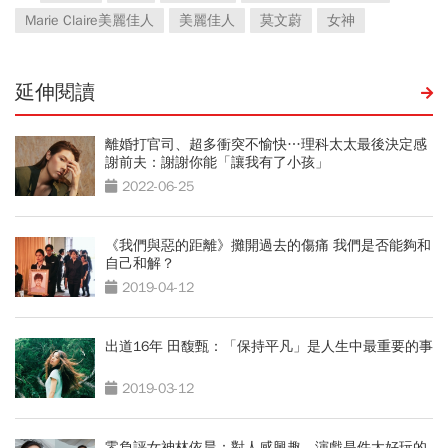
Marie Claire美麗佳人
美麗佳人
莫文蔚
女神
延伸閱讀
離婚打官司、超多衝突不愉快…理科太太最後決定感
謝前夫：謝謝你能「讓我有了小孩」
2022-06-25
《我們與惡的距離》攤開過去的傷痛 我們是否能夠和
自己和解？
2019-04-12
出道16年 田馥甄：「保持平凡」是人生中最重要的事
2019-03-12
零負評女神林依晨：對人感興趣，演戲是件太好玩的