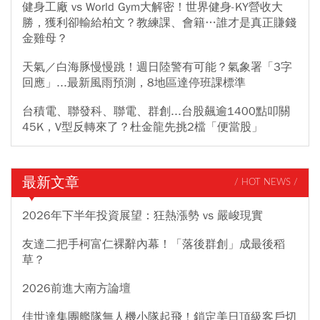
健身工廠 vs World Gym大解密！世界健身-KY營收大
勝，獲利卻輸給柏文？教練課、會籍…誰才是真正賺錢
金雞母？
天氣／白海豚慢慢跳！週日陸警有可能？氣象署「3字
回應」...最新風雨預測，8地區達停班課標準
台積電、聯發科、聯電、群創...台股飆逾1400點叩關
45K，V型反轉來了？杜金龍先挑2檔「便當股」
最新文章
/ HOT NEWS /
2026年下半年投資展望：狂熱漲勢 vs 嚴峻現實
友達二把手柯富仁裸辭內幕！「落後群創」成最後稻
草？
2026前進大南方論壇
佳世達集團艦隊無人機小隊起飛！鎖定美日頂級客戶切