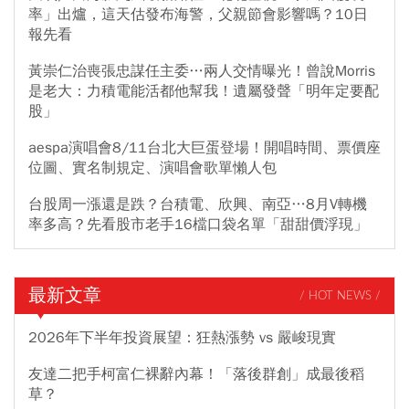
率」出爐，這天估發布海警，父親節會影響嗎？10日
報先看
黃崇仁治喪張忠謀任主委…兩人交情曝光！曾說Morris
是老大：力積電能活都他幫我！遺屬發聲「明年定要配
股」
aespa演唱會8/11台北大巨蛋登場！開唱時間、票價座
位圖、實名制規定、演唱會歌單懶人包
台股周一漲還是跌？台積電、欣興、南亞…8月V轉機
率多高？先看股市老手16檔口袋名單「甜甜價浮現」
最新文章
/ HOT NEWS /
2026年下半年投資展望：狂熱漲勢 vs 嚴峻現實
友達二把手柯富仁裸辭內幕！「落後群創」成最後稻
草？