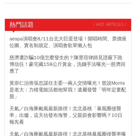
熱門話題
/ HOT ARTICLES /
aespa演唱會8/11台北大巨蛋登場！開唱時間、票價座
位圖、實名制規定、演唱會歌單懶人包
慈濟遭詐騙10億怎麼發生的？陳昱瑄律師見證嚴下跪
博信任！豪宅藏158公斤黃金，洗錢手法曝光…慈濟回
應了
黃崇仁治喪張忠謀任主委…兩人交情曝光！曾說Morris
是老大：力積電能活都他幫我！遺屬發聲「明年定要配
股」
天氣／白海豚颱風最新路徑！北北基桃「暴風圈侵襲
率」出爐，這天估發布海警，父親節會影響嗎？10日
報先看
天氣／白海豚颱風最新路徑！北北基桃暴風圈侵襲率曝