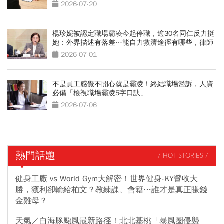
2026-07-20
楊珍妮被認定職場霸凌今起停職，逾30名同仁反力挺
她：外界描述有落差…能自力救濟途徑有哪些，律師
拆解
2026-07-01
不是員工感覺不開心就是霸凌！終結職場濫訴，人資
必備「檢視職場霸凌5字口訣」
2026-07-06
熱門話題
/ HOT STORIES /
健身工廠 vs World Gym大解密！世界健身-KY營收大
勝，獲利卻輸給柏文？教練課、會籍…誰才是真正賺錢
金雞母？
天氣／白海豚颱風最新路徑！北北基桃「暴風圈侵襲