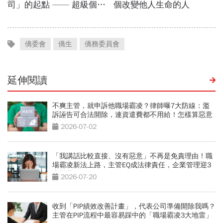
僑委會
僑生
僑務委員會
延伸閱讀
不爽主管，就申訴他職場霸凌？律師曝7大防線：濫
訴誣告可合法開除，連資遣費都不用給！怎樣算惡意
申訴？
2026-07-02
「我講話比較直接、沒有惡意」不再是免責理由！職
場霸凌新法上路，主管EQ成法律責任，企業管理迎3
大變革
2026-07-20
收到「PIP績效改善計畫」，代表公司準備開除我嗎？
主管在PIP流程中最容易踩中的「職場霸凌3大地雷」