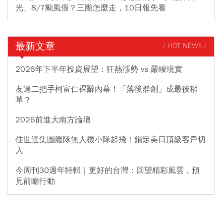
光、8/7颱風假？三颱怎麼走，10日報先看
最新文章
/ HOT NEWS /
2026年下半年投資展望：狂熱漲勢 vs 嚴峻現實
友達二把手柯富仁裸辭內幕！「落後群創」成最後稻
草？
2026前進大南方論壇
佳世達集團艦隊無人機小隊起飛！鎖定美日頂級客戶切
入
今周刊30週年特輯｜更好的台灣：回望精彩風雲，預
見前瞻行動