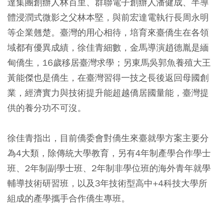
達集團創辦人林百里、群聯電子創辦人潘健成、半導
體浸潤式微影之父林本堅，與前宏達電執行長周永明
等企業翹楚。臺灣的用心相待，培育來臺僑生在各領
域都有優異成績，徐佳青細數，金馬導演趙德胤是緬
甸僑生，16歲移居臺灣求學；另東馬吳郭魚養殖大王
黃能傑也是僑生，在臺灣習得一技之長後返回母國創
業，經濟實力與技術提升能超越僑居國量能，臺灣提
供的養分功不可沒。
徐佳青指出，目前僑委會對僑生來臺就學方案主要分
為4大類，除傳統大學教育，另有4年制產學合作學士
班、2年制副學士班、2年制非學位班的海外青年就學
輔導技術研習班，以及3年技術型高中+4科技大學所
組成的產學攜手合作僑生專班。