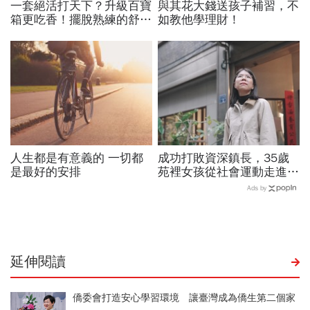
一套絕活打天下？升級百寶
與其花大錢送孩子補習，不
箱更吃香！擺脫熟練的舒適
如教他學理財！
圈，跳出越做越窄的專業陷
阱
人生都是有意義的 一切都
成功打敗資深鎮長，35歲
是最好的安排
苑裡女孩從社會運動走進鎮
公所讓地方政治不再只有
Ads by
「拜託」
延伸閱讀
僑委會打造安心學習環境 讓臺灣成為僑生第二個家