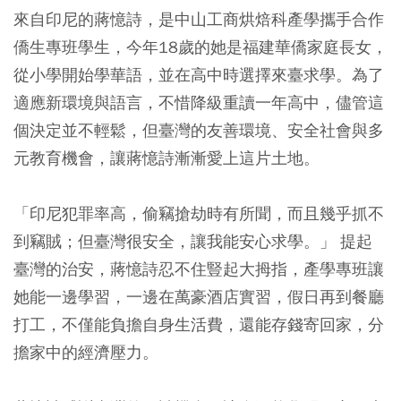
來自印尼的蔣憶詩，是中山工商烘焙科產學攜手合作
僑生專班學生，今年18歲的她是福建華僑家庭長女，
從小學開始學華語，並在高中時選擇來臺求學。為了
適應新環境與語言，不惜降級重讀一年高中，儘管這
個決定並不輕鬆，但臺灣的友善環境、安全社會與多
元教育機會，讓蔣憶詩漸漸愛上這片土地。
「印尼犯罪率高，偷竊搶劫時有所聞，而且幾乎抓不
到竊賊；但臺灣很安全，讓我能安心求學。」 提起
臺灣的治安，蔣憶詩忍不住豎起大拇指，產學專班讓
她能一邊學習，一邊在萬豪酒店實習，假日再到餐廳
打工，不僅能負擔自身生活費，還能存錢寄回家，分
擔家中的經濟壓力。