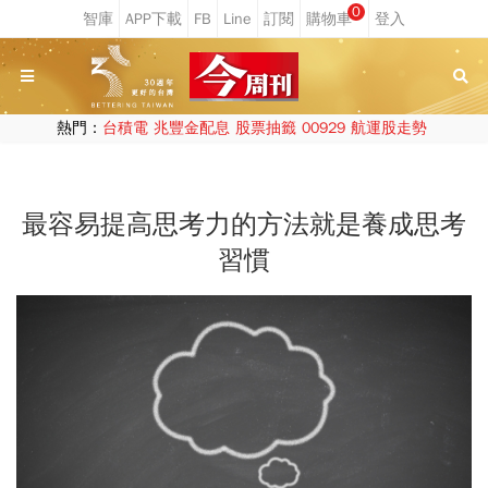
0
熱門：
台積電
兆豐金配息
股票抽籤
00929
航運股走勢
最容易提高思考力的方法就是養成思考
習慣