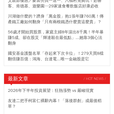
父親節優惠／麥當勞買一送一、六福村免費玩！必勝
客、肯德基、遊樂園…29家速食餐飲飯店好康必收
川湖做什麼的？躋身「萬金股」抱1張年賺760萬！傳
產鐵工廠如何翻身「只有兩根鐵憑什麼賣這麼貴」？
56歲才開始買股票，家庭主婦8年滾出8千萬！半年暴
賺5成、卻在股災「輝達殺在最低點」...她靠3個心法
翻身
國安基金護盤名單「存起來下次卡位」！279天買8檔
翻倍賺百億：鴻海、台達電...唯一金融股是它
最新文章
/ HOT NEWS /
2026年下半年投資展望：狂熱漲勢 vs 嚴峻現實
友達二把手柯富仁裸辭內幕！「落後群創」成最後稻
草？