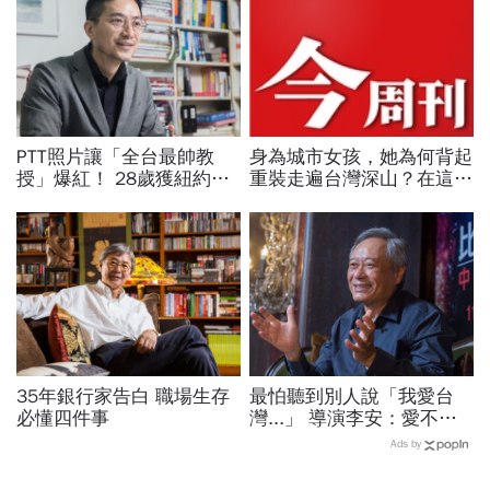
PTT照片讓「全台最帥教
身為城市女孩，她為何背起
授」爆紅！ 28歲獲紐約名
重裝走遍台灣深山？在這座
校博士、獲台積電關鍵供應
世界少見的高山島嶼，她找
商青睞 為何棄高薪回台教
到人生答案
書？
35年銀行家告白 職場生存
最怕聽到別人說「我愛台
必懂四件事
灣...」 導演李安：愛不用
一直說
Ads by