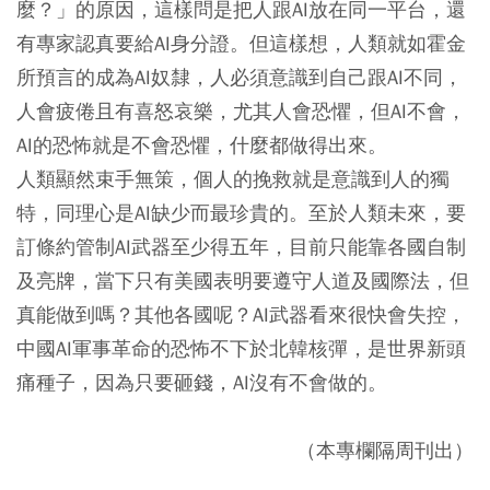
麼？」的原因，這樣問是把人跟AI放在同一平台，還
有專家認真要給AI身分證。但這樣想，人類就如霍金
所預言的成為AI奴隸，人必須意識到自己跟AI不同，
人會疲倦且有喜怒哀樂，尤其人會恐懼，但AI不會，
AI的恐怖就是不會恐懼，什麼都做得出來。
人類顯然束手無策，個人的挽救就是意識到人的獨
特，同理心是AI缺少而最珍貴的。至於人類未來，要
訂條約管制AI武器至少得五年，目前只能靠各國自制
及亮牌，當下只有美國表明要遵守人道及國際法，但
真能做到嗎？其他各國呢？AI武器看來很快會失控，
中國AI軍事革命的恐怖不下於北韓核彈，是世界新頭
痛種子，因為只要砸錢，AI沒有不會做的。
（本專欄隔周刊出）