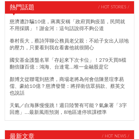
熱門話題
/ HOT STORIES /
慈濟遭詐騙10億，蔣萬安稱「政府買夠疫苗，民間就
不用採購」！謝金河：這句話說得不夠公道
眷村長大，蔡詩萍聊公務員老父親：不給子女出人頭地
的壓力，只要看到我在看書他就很開心
國安基金護盤名單「存起來下次卡位」！279天買8檔
翻倍賺百億：鴻海、台達電...唯一金融股是它
顏博文從聯電到慈濟，商場老將為何會信陳昱瑄李易
儒、豪給10億？慈濟發聲：將捍衛信眾捐款、蔡英文
也說話
天氣／白海豚慢慢跳！週日陸警有可能？氣象署「3字
回應」...最新風雨預測，8地區達停班課標準
最新文章
/ HOT NEWS /