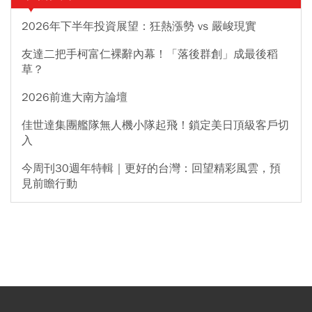
2026年下半年投資展望：狂熱漲勢 vs 嚴峻現實
友達二把手柯富仁裸辭內幕！「落後群創」成最後稻
草？
2026前進大南方論壇
佳世達集團艦隊無人機小隊起飛！鎖定美日頂級客戶切
入
今周刊30週年特輯｜更好的台灣：回望精彩風雲，預
見前瞻行動