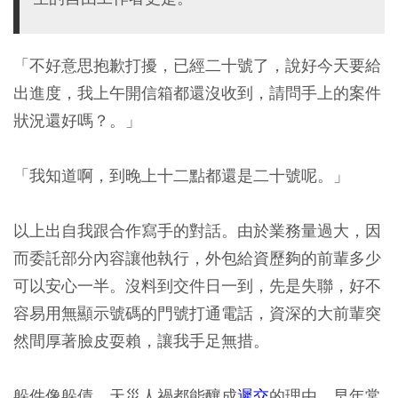
「不好意思抱歉打擾，已經二十號了，說好今天要給
出進度，我上午開信箱都還沒收到，請問手上的案件
狀況還好嗎？。」
「我知道啊，到晚上十二點都還是二十號呢。」
以上出自我跟合作寫手的對話。由於業務量過大，因
而委託部分內容讓他執行，外包給資歷夠的前輩多少
可以安心一半。沒料到交件日一到，先是失聯，好不
容易用無顯示號碼的門號打通電話，資深的大前輩突
然間厚著臉皮耍賴，讓我手足無措。
躲件像躲債，天災人禍都能釀成
遲交
的理由，早年常