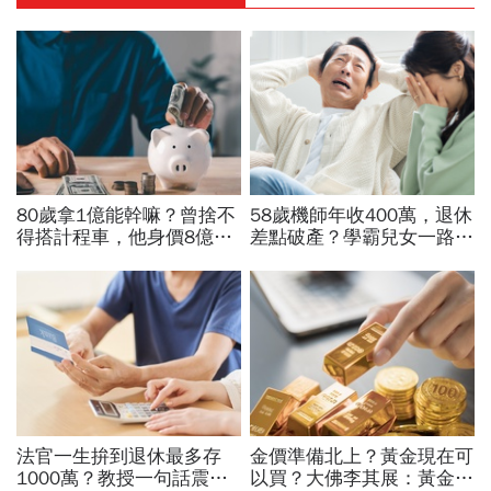
80歲拿1億能幹嘛？曾捨不
58歲機師年收400萬，退休
得搭計程車，他身價8億後
差點破產？學霸兒女一路私
醒悟「40~60歲是花錢黃金
校、每月5萬學費掏空存
期」：這3件事花錢別手軟
款：賺再多都可能被三座大
山壓垮
法官一生拚到退休最多存
金價準備北上？黃金現在可
1000萬？教授一句話震
以買？大佛李其展：黃金價