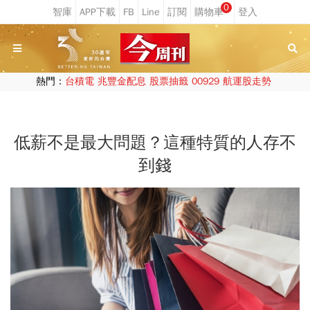
0
熱門：
台積電
兆豐金配息
股票抽籤
00929
航運股走勢
低薪不是最大問題？這種特質的人存不
到錢