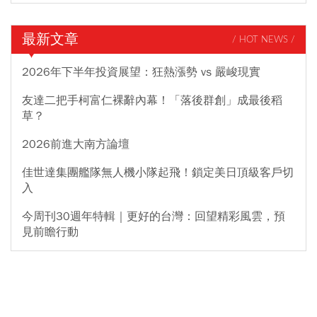
最新文章
/ HOT NEWS /
2026年下半年投資展望：狂熱漲勢 vs 嚴峻現實
友達二把手柯富仁裸辭內幕！「落後群創」成最後稻
草？
2026前進大南方論壇
佳世達集團艦隊無人機小隊起飛！鎖定美日頂級客戶切
入
今周刊30週年特輯｜更好的台灣：回望精彩風雲，預
見前瞻行動