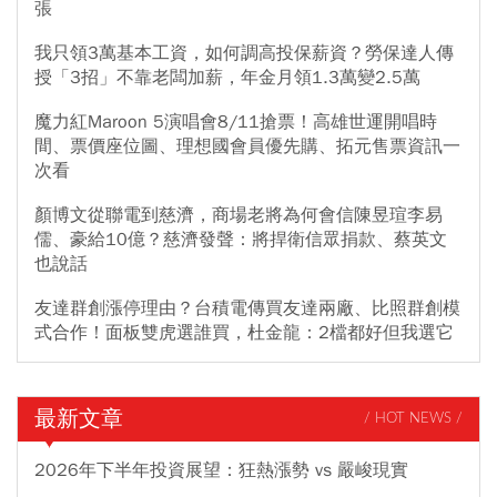
張
我只領3萬基本工資，如何調高投保薪資？勞保達人傳
授「3招」不靠老闆加薪，年金月領1.3萬變2.5萬
魔力紅Maroon 5演唱會8/11搶票！高雄世運開唱時
間、票價座位圖、理想國會員優先購、拓元售票資訊一
次看
顏博文從聯電到慈濟，商場老將為何會信陳昱瑄李易
儒、豪給10億？慈濟發聲：將捍衛信眾捐款、蔡英文
也說話
友達群創漲停理由？台積電傳買友達兩廠、比照群創模
式合作！面板雙虎選誰買，杜金龍：2檔都好但我選它
最新文章
/ HOT NEWS /
2026年下半年投資展望：狂熱漲勢 vs 嚴峻現實