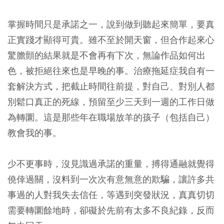
掌握時間只是承諾之一，說到做到聽起來簡單，要真
正實踐才顯得可貴。雖不至於開天窗，但合作起來心
驚膽顫的結果就是不會再有下次，無論作品如何出
色，被拒絕往來也是早晚的事。治療拖延症我自有一
套解決方式，把截止時間往前提，對自己、對別人都
別鬆口真正的死線，預留至少三天到一週的工作日做
為轉圜。這是那些年在職場放羊的孩子（包括自己）
教會我的事。
少不更事時，沒見識過承諾的重量，搏得通融就覺得
僥倖過關，沒料到一次次有意無意的欺騙，讓許多共
事過的人對我失去信任，等遇到突發狀況，真真切切
需要轉圜餘地時，卻礙於先前有太多不良紀錄，反而