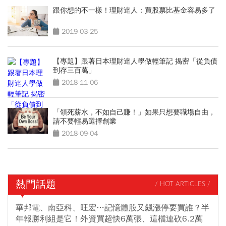
跟你想的不一樣！理財達人：買股票比基金容易多了
2019-03-25
【專題】跟著日本理財達人學做輕筆記 揭密「從負債
到存三百萬」
2018-11-06
「領死薪水，不如自己賺！」如果只想要職場自由，
請不要輕易選擇創業
2018-09-04
熱門話題
/ HOT ARTICLES /
華邦電、南亞科、旺宏…記憶體股又飆漲停要買誰？半
年報勝利組是它！外資買超快6萬張、這檔連砍6.2萬