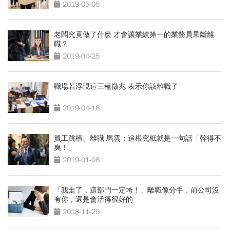
2019-05-05
老闆究竟做了什麽 才會讓業績第一的業務員果斷離
職？
2019-04-25
職場若浮現這三種徵兆 表示你該離職了
2019-04-18
員工跳槽、離職 馬雲：追根究柢就是一句話「幹得不
爽！」
2019-01-08
「我走了，這部門一定垮！」離職像分手，前公司沒
有你，還是會活得很好的
2018-11-29