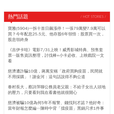
熱門話題
/ HOT STORIES /
寶雅(5904)一拆十首日飆漲停！一張79萬變7.9萬可以
買？今年配息25.5元、他存股6年領悟：股票買一次，
股息領終身
《吉伊卡哇》電影7/31上映！威秀影城特典、預售套
票…販售資訊整理，討伐棒+小卡必收、上映戲院一文
看
慈濟遭詐騙10億，蔣萬安稱「政府買夠疫苗，民間就
不用採購」！謝金河：這句話說得不夠公道
眷村長大，蔡詩萍聊公務員老父親：不給子女出人頭地
的壓力，只要看到我在看書他就很開心
慈濟被騙10億為何5年不報警、錢找到才認？他好奇：
當年財報怎麼編…陳時中背「擋疫苗」黑鍋只求1件事