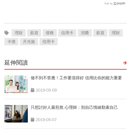
撼！她40歲學理財身價逾
格摸到4300美元是好事！
Ads by
億：人到中年才懂，最貴的
瑞銀3理由喊5000美元不遠
其實是時間
了
理財
薪資
債務
信用卡
消費
薪資
理財
卡債
月光族
信用卡
延伸閱讀
做不到不答應！工作要混得好 信用比你的能力重要
2019-05-09
只想討好人最煎熬 心理師：別自己情緒勒索自己
2019-05-07