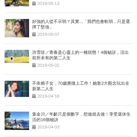
2019-05-13
好強的人從不示弱？其實...「我們也會軟弱，只是選
擇了堅強」
2019-05-07
洪雪珍／青春是心靈上的一種狀態！4個秘訣，活出
前所未有的第二人生
2019-05-02
不依賴子女，70歲應徵上工作！她靠2大觀念玩出全
新第二人生
2019-04-16
葉金川／年齡只是個數字，想做就去做！享受退休生
活的16個秘訣
2019-04-03