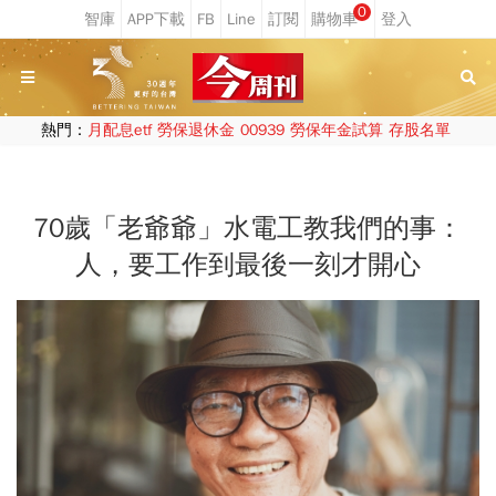
0
熱門：
月配息etf
勞保退休金
00939
勞保年金試算
存股名單
70歲「老爺爺」水電工教我們的事：
人，要工作到最後一刻才開心