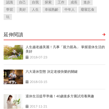
認識
自己
自我
探索
工作
成長
進步
學習
美好
人生
幸福熟齡
中年人
廢寢忘食
玩
延伸閱讀
人生越老越美麗！凡事「親力親為」 掌握退休生活的
美好
2018-07-23
六大退休型態 決定老後快樂的關鍵
2018-03-15
退休生活提早準備！40歲後多方嘗試培養興趣
2017-11-21