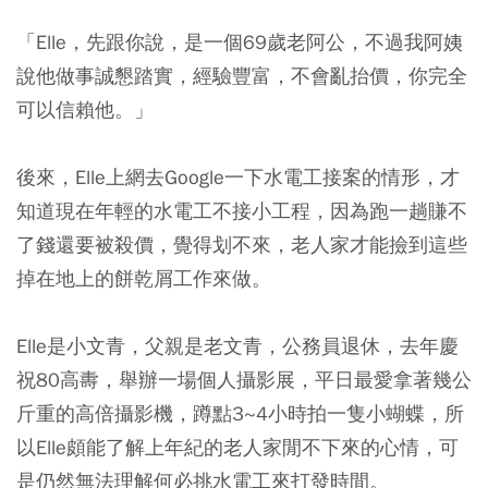
「Elle，先跟你說，是一個69歲老阿公，不過我阿姨
說他做事誠懇踏實，經驗豐富，不會亂抬價，你完全
可以信賴他。」
後來，Elle上網去Google一下水電工接案的情形，才
知道現在年輕的水電工不接小工程，因為跑一趟賺不
了錢還要被殺價，覺得划不來，老人家才能撿到這些
掉在地上的餅乾屑工作來做。
Elle是小文青，父親是老文青，公務員退休，去年慶
祝80高夀，舉辦一場個人攝影展，平日最愛拿著幾公
斤重的高倍攝影機，蹲點3~4小時拍一隻小蝴蝶，所
以Elle頗能了解上年紀的老人家閒不下來的心情，可
是仍然無法理解何必挑水電工來打發時間。