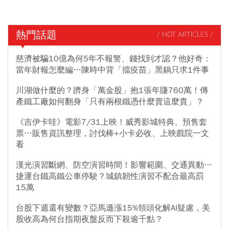
熱門話題
/ HOT ARTICLES /
慈濟被騙10億為何5年不報警、錢找到才認？他好奇：
當年財報怎麼編…陳時中背「擋疫苗」黑鍋只求1件事
川湖做什麼的？躋身「萬金股」抱1張年賺760萬！傳
產鐵工廠如何翻身「只有兩根鐵憑什麼賣這麼貴」？
《吉伊卡哇》電影7/31上映！威秀影城特典、預售套
票…販售資訊整理，討伐棒+小卡必收、上映戲院一文
看
漢光演習斷網、防空演習時間！影響範圍、交通異動…
捷運台鐵高鐵公車停駛？城鎮韌性演習不配合最高罰
15萬
台股下週還有變數？亞馬遜漲15%領頭化解AI疑慮，美
股收高為何台指期夜盤反而下殺逾千點？