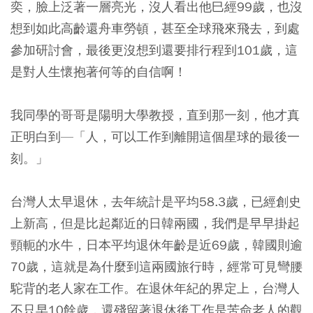
奕，臉上泛著一層亮光，沒人看出他巳經99歲，也沒
想到如此高齡還舟車勞頓，甚至全球飛來飛去，到處
參加研討會，最後更沒想到還要排行程到101歲，這
是對人生懷抱著何等的自信啊！
我同學的哥哥是陽明大學教授，直到那一刻，他才真
正明白到—「人，可以工作到離開這個星球的最後一
刻。」
台灣人太早退休，去年統計是平均58.3歲，已經創史
上新高，但是比起鄰近的日韓兩國，我們是早早掛起
頸軛的水牛，日本平均退休年齡是近69歲，韓國則逾
70歲，這就是為什麼到這兩國旅行時，經常可見彎腰
駝背的老人家在工作。在退休年紀的界定上，台灣人
不只早10餘歲，還殘留著退休後工作是苦命老人的觀