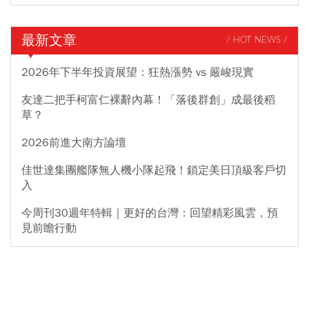
最新文章
/ HOT NEWS /
2026年下半年投資展望：狂熱漲勢 vs 嚴峻現實
友達二把手柯富仁裸辭內幕！「落後群創」成最後稻
草？
2026前進大南方論壇
佳世達集團艦隊無人機小隊起飛！鎖定美日頂級客戶切
入
今周刊30週年特輯｜更好的台灣：回望精彩風雲，預
見前瞻行動