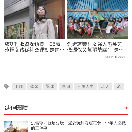
成功打敗資深鎮長，35歲
創造就業》女強人熊英芝
苑裡女孩從社會運動走進鎮
做環保又幫弱勢謀生 走出
公所讓地方政治不再只有
失婚、負債 率領爺奶做廢
Ads by
「拜託」
木回收
工作
學習
退休
休閒
三角人生
老人
老
延伸閱讀
洪雪珍／就是要玩，還要玩到廢寢忘食！中年人必做
的三件事