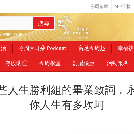
搜尋
金融股
存股
生活
今周大耳朵 Podcast
富足今周起
幸福熟
存股助理
今周學堂
訂購優惠
活動報名
些人生勝利組的畢業致詞，
你人生有多坎坷