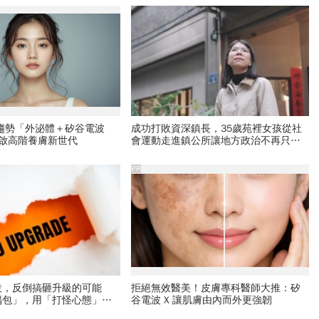
新趨勢「外泌體＋矽谷電波
成功打敗資深鎮長，35歲苑裡女孩從社
開啟高階養膚新世代
會運動走進鎮公所讓地方政治不再只有
「拜託」
PR
設，反倒搞砸升級的可能
拒絕無效醫美！皮膚專科醫師大推：矽
偶包」，用「打怪心態」解
谷電波 X 讓肌膚由內而外更強韌