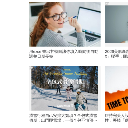
PR
用excel畫出甘特圖讓你填入時間後自動
2026美肌
調整日期長短
X」聯手，
PR
滑雪行程自己安排太繁瑣？全包式滑雪
維持完美人
假期：出門即雪場，一價全包不怕預算
性，丟掉「
爆表！
鎖學習目標