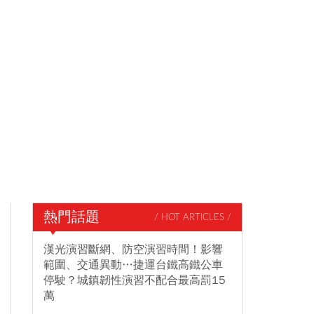
熱門話題
/ HOT ARTICLES /
漢光演習斷網、防空演習時間！影響
範圍、交通異動…捷運台鐵高鐵公車
停駛？城鎮韌性演習不配合最高罰15
萬