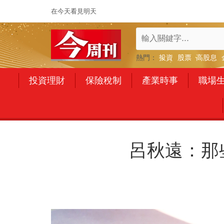
在今天看見明天
熱門：
投資
股票
高股息
投資理財
保險稅制
產業時事
職場
呂秋遠：那