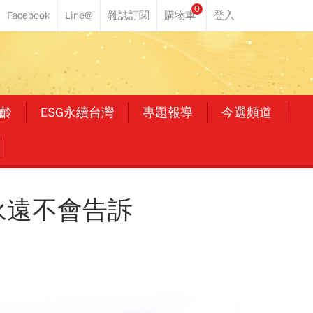
0
齡
ESG永續台灣
專題報導
今選頻道
永遠不會告訴