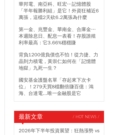
華邦電、南亞科、旺宏…記憶體股
「半年報勝利組」是它！外資狂補近6
萬張，這檔2天砍6.2萬張為什麼
第一金、兆豐金、華南金、合庫金…
本週除息日、配息一表看！存股誰殖
利率最高：它3.66%穩穩賺
背負1200億負債也不怕！從力捷、力
晶到力積電，黃崇仁如何在「記憶體
地獄」九死一生？
國安基金護盤名單「存起來下次卡
位」！279天買8檔翻倍賺百億：鴻
海、台達電...唯一金融股是它
最新文章
/ HOT NEWS /
2026年下半年投資展望：狂熱漲勢 vs