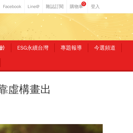
0
齡
ESG永續台灣
專題報導
今選頻道
靠虛構畫出