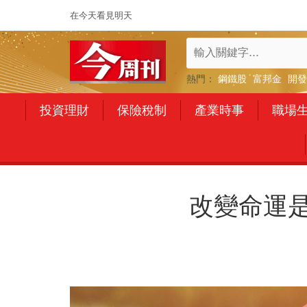
在今天看見明天
熱門：
鋼鐵股
富邦金
開發
投資理財
保險稅制
產業時事
職場
改變命運