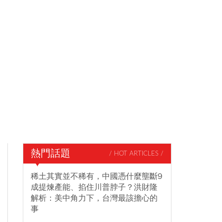
熱門話題
/ HOT ARTICLES /
稀土其實並不稀有，中國憑什麼壟斷9
成提煉產能、掐住川普脖子？洪財隆
解析：美中角力下，台灣最該擔心的
事