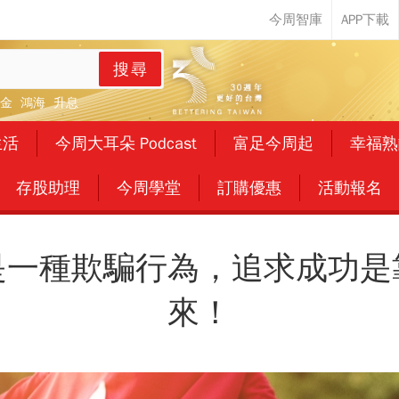
搜尋
金
鴻海
升息
生活
今周大耳朵 Podcast
富足今周起
幸福熟
存股助理
今周學堂
訂購優惠
活動報名
是一種欺騙行為，追求成功是
來！