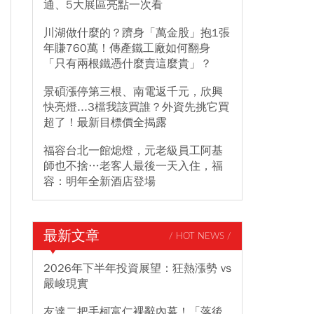
通、5大展區亮點一次看
川湖做什麼的？躋身「萬金股」抱1張
年賺760萬！傳產鐵工廠如何翻身
「只有兩根鐵憑什麼賣這麼貴」？
景碩漲停第三根、南電返千元，欣興
快亮燈...3檔我該買誰？外資先挑它買
超了！最新目標價全揭露
福容台北一館熄燈，元老級員工阿基
師也不捨…老客人最後一天入住，福
容：明年全新酒店登場
最新文章
/ HOT NEWS /
2026年下半年投資展望：狂熱漲勢 vs
嚴峻現實
友達二把手柯富仁裸辭內幕！「落後