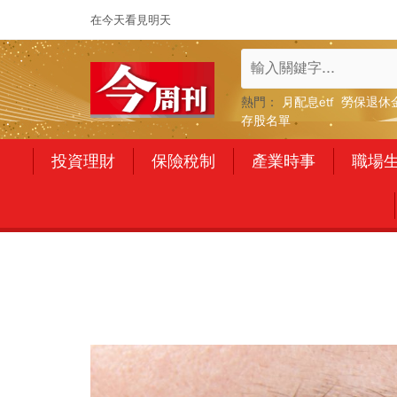
在今天看見明天
熱門：
月配息etf
勞保退休
存股名單
投資理財
保險稅制
產業時事
職場