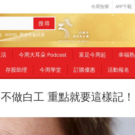
搜尋
金
00939
勞保年金試算
生活
今周大耳朵 Podcast
富足今周起
幸福熟
存股助理
今周學堂
訂購優惠
活動報名
不做白工 重點就要這樣記！