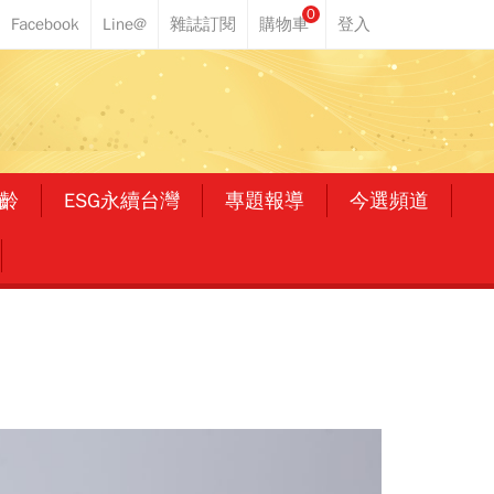
0
齡
ESG永續台灣
專題報導
今選頻道