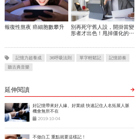
記憶力超養成
36呼吸法則
單字輕鬆記
記憶節奏
聽古典音樂
延伸閱讀
好記憶帶來好人緣、好業績 快速記住人名拓展人脈
機會無所不在
2019-10-04
不做白工 重點就要這樣記！