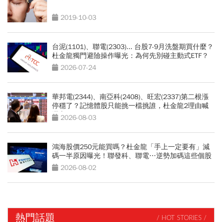
2019-10-03
台泥(1101)、聯電(2303)... 台股7-9月洗盤期買什麼？
杜金龍獨門避險操作曝光：為何先別碰主動式ETF？
2026-07-24
華邦電(2344)、南亞科(2408)、旺宏(2337)第二根漲
停穩了？記憶體股只能挑一檔挑誰，杜金龍2理由喊
選它
2026-08-03
鴻海股價250元能買嗎？杜金龍「手上一定要有」減
碼一半原因曝光！聯發科、聯電…逆勢加碼這些個股
2026-08-02
熱門話題
/ HOT STORIES /