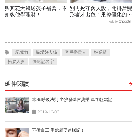
與其花大錢送孩子補習，不
別再死守舊人設，開掛當變
如教他學理財！
形者才出色！甩掉僵化的
「做自己」，用「隨機應
Ads by
變」解鎖職涯
記憶力
職場好人緣
客戶變貴人
好業績
拓展人脈
快速記名字
延伸閱讀
靠36呼吸法則 坐沙發聽古典樂 單字輕鬆記
2019-10-03
不做白工 重點就要這樣記！