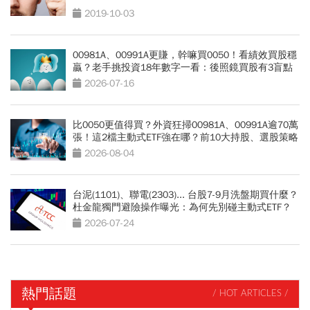
2019-10-03
00981A、00991A更賺，幹嘛買0050！看績效買股穩
贏？老手挑投資18年數字一看：後照鏡買股有3盲點
2026-07-16
比0050更值得買？外資狂掃00981A、00991A逾70萬
張！這2檔主動式ETF強在哪？前10大持股、選股策略
PK：短線暴賺選它
2026-08-04
台泥(1101)、聯電(2303)... 台股7-9月洗盤期買什麼？
杜金龍獨門避險操作曝光：為何先別碰主動式ETF？
2026-07-24
熱門話題
/ HOT ARTICLES /