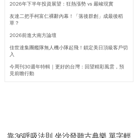
2026年下半年投資展望：狂熱漲勢 vs 嚴峻現實
友達二把手柯富仁裸辭內幕！「落後群創」成最後稻
草？
2026前進大南方論壇
佳世達集團艦隊無人機小隊起飛！鎖定美日頂級客戶切
入
今周刊30週年特輯｜更好的台灣：回望精彩風雲，預
見前瞻行動
靠36呼吸法則 坐沙發聽古典樂 單字輕