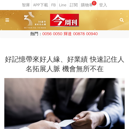
0
熱門：
0056
0050
輝達
00878
00940
好記憶帶來好人緣、好業績 快速記住人
名拓展人脈 機會無所不在