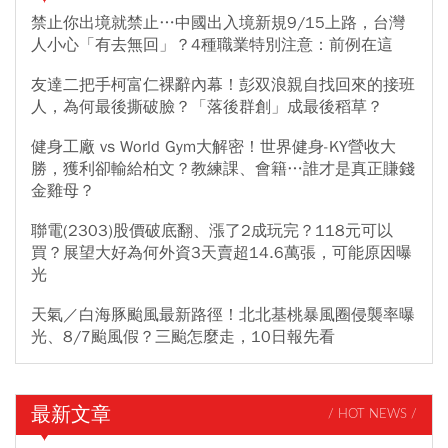
禁止你出境就禁止…中國出入境新規9/15上路，台灣
人小心「有去無回」？4種職業特別注意：前例在這
友達二把手柯富仁裸辭內幕！彭双浪親自找回來的接班
人，為何最後撕破臉？「落後群創」成最後稻草？
健身工廠 vs World Gym大解密！世界健身-KY營收大
勝，獲利卻輸給柏文？教練課、會籍…誰才是真正賺錢
金雞母？
聯電(2303)股價破底翻、漲了2成玩完？118元可以
買？展望大好為何外資3天賣超14.6萬張，可能原因曝
光
天氣／白海豚颱風最新路徑！北北基桃暴風圈侵襲率曝
光、8/7颱風假？三颱怎麼走，10日報先看
最新文章
/ HOT NEWS /