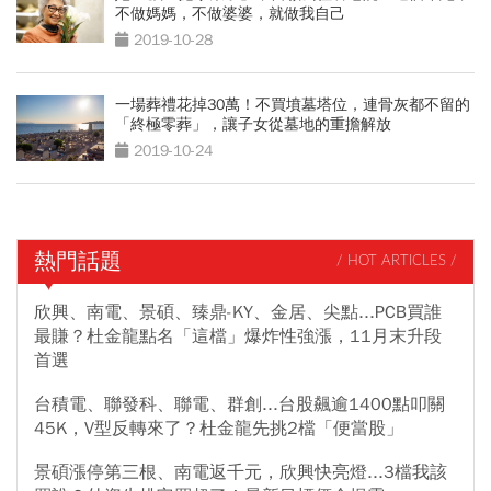
不做媽媽，不做婆婆，就做我自己
2019-10-28
一場葬禮花掉30萬！不買墳墓塔位，連骨灰都不留的
「終極零葬」，讓子女從墓地的重擔解放
2019-10-24
熱門話題
/ HOT ARTICLES /
欣興、南電、景碩、臻鼎-KY、金居、尖點...PCB買誰
最賺？杜金龍點名「這檔」爆炸性強漲，11月末升段
首選
台積電、聯發科、聯電、群創...台股飆逾1400點叩關
45K，V型反轉來了？杜金龍先挑2檔「便當股」
景碩漲停第三根、南電返千元，欣興快亮燈...3檔我該