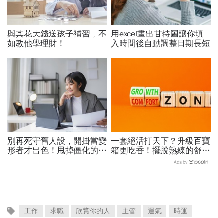
與其花大錢送孩子補習，不
用excel畫出甘特圖讓你填
如教他學理財！
入時間後自動調整日期長短
別再死守舊人設，開掛當變
一套絕活打天下？升級百寶
形者才出色！甩掉僵化的
箱更吃香！擺脫熟練的舒適
「做自己」，用「隨機應
圈，跳出越做越窄的專業陷
Ads by
變」解鎖職涯
阱
工作
求職
欣賞你的人
主管
運氣
時運