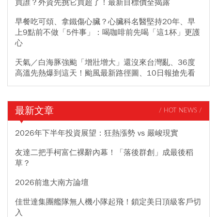
買誰？外資先挑它買超了！最新目標價全揭露
早餐吃可頌、拿鐵傷心臟？心臟科名醫堅持20年、早
上9點前不做「5件事」：喝咖啡前先喝「這1杯」更護
心
天氣／白海豚強颱「增壯增大」還沒來台灣亂、36度
高溫先熱爆到這天！颱風最新路徑圖、10日報搶先看
最新文章
/ HOT NEWS /
2026年下半年投資展望：狂熱漲勢 vs 嚴峻現實
友達二把手柯富仁裸辭內幕！「落後群創」成最後稻
草？
2026前進大南方論壇
佳世達集團艦隊無人機小隊起飛！鎖定美日頂級客戶切
入