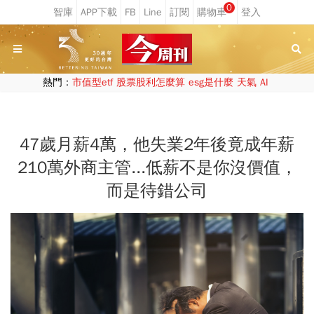
0
熱門：
市值型etf
股票股利怎麼算
esg是什麼
天氣
AI
47歲月薪4萬，他失業2年後竟成年薪
210萬外商主管...低薪不是你沒價值，
而是待錯公司