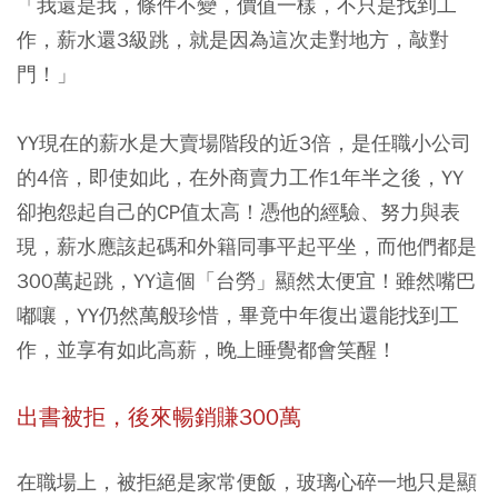
「我還是我，條件不變，價值一樣，不只是找到工
作，薪水還3級跳，就是因為這次走對地方，敲對
門！」
YY現在的薪水是大賣場階段的近3倍，是任職小公司
的4倍，即使如此，在外商賣力工作1年半之後，YY
卻抱怨起自己的CP值太高！憑他的經驗、努力與表
現，薪水應該起碼和外籍同事平起平坐，而他們都是
300萬起跳，YY這個「台勞」顯然太便宜！雖然嘴巴
嘟嚷，YY仍然萬般珍惜，畢竟中年復出還能找到工
作，並享有如此高薪，晚上睡覺都會笑醒！
出書被拒，後來暢銷賺300萬
在職場上，被拒絕是家常便飯，玻璃心碎一地只是顯