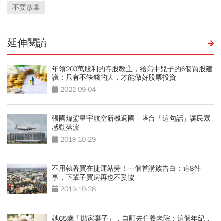
不要放棄
延伸閱讀
年領200萬股利的存股教主，給高中兒子的6個買股建
議：只有不缺錢的人，才能做好股票投資
2022-09-04
張國煒駕星宇航空新機返國 塔台「這句話」讓民眾
感動落淚
2019-10-29
不用執著買在捷運站旁！一個首購族告白：這8件
事，下輩子買房再也不妥協
2019-10-28
她65歲「拋家棄子」，自願去住養老院：這個年紀，