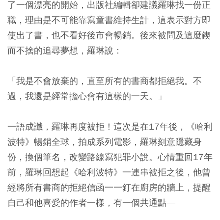
了一個漂亮的開始，出版社編輯卻建議羅琳找一份正
職，理由是不可能靠寫童書維持生計，這表示對方即
使出了書，也不看好後市會暢銷。後來被問及這麼鍥
而不捨的追尋夢想，羅琳說：
「我是不會放棄的，直至所有的書商都拒絕我。不
過，我還是經常擔心會有這樣的一天。」
一語成讖，羅琳再度被拒！這次是在17年後，《哈利
波特》暢銷全球，拍成系列電影，羅琳刻意隱藏身
份，換個筆名，改變路線寫犯罪小說。心情重回17年
前，羅琳回想起《哈利波特》一連串被拒之後，他曾
經將所有書商的拒絕信函一一釘在廚房的牆上，提醒
自己和他喜愛的作者一樣，有一個共通點—