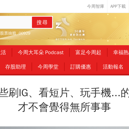
搜尋
股票抽籤
00929
生活
今周大耳朵 Podcast
富足今周起
幸福熟
存股助理
今周學堂
訂購優惠
活動報名
些刷IG、看短片、玩手機...
才不會覺得無所事事