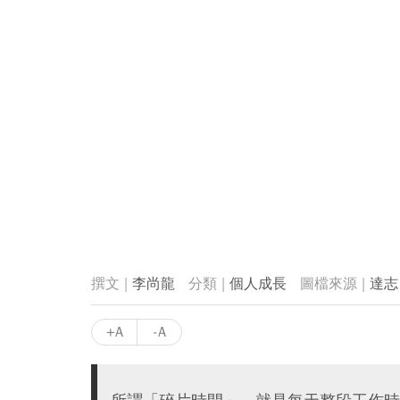
李尚龍
個人成長
達志
+A
-A