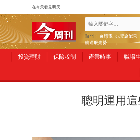
在今天看見明天
熱門：
台積電
兆豐金配息
航運股走勢
投資理財
保險稅制
產業時事
職場
聰明運用這