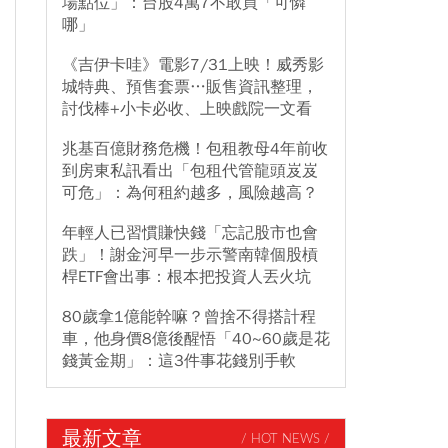
場點位」：台股4萬7不敢買「可憐
哪」
《吉伊卡哇》電影7/31上映！威秀影
城特典、預售套票…販售資訊整理，
討伐棒+小卡必收、上映戲院一文看
兆基百億財務危機！包租教母4年前收
到房東私訊看出「包租代管龍頭岌岌
可危」：為何租約越多，風險越高？
年輕人已習慣賺快錢「忘記股市也會
跌」！謝金河早一步示警南韓個股槓
桿ETF會出事：根本把投資人丟火坑
80歲拿1億能幹嘛？曾捨不得搭計程
車，他身價8億後醒悟「40~60歲是花
錢黃金期」：這3件事花錢別手軟
最新文章
/ HOT NEWS /