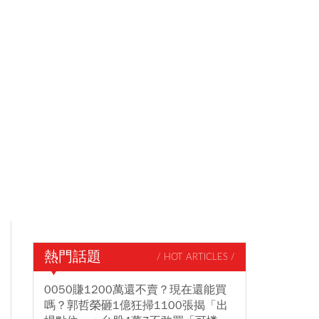
熱門話題
/ HOT ARTICLES /
0050賺1200萬還不賣？現在還能買
嗎？郭哲榮砸1億狂掃1100張揭「出