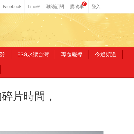
0
齡
ESG永續台灣
專題報導
今選頻道
的碎片時間，