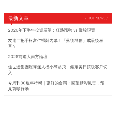
最新文章
/ HOT NEWS /
2026年下半年投資展望：狂熱漲勢 vs 嚴峻現實
友達二把手柯富仁裸辭內幕！「落後群創」成最後稻
草？
2026前進大南方論壇
佳世達集團艦隊無人機小隊起飛！鎖定美日頂級客戶切
入
今周刊30週年特輯｜更好的台灣：回望精彩風雲，預
見前瞻行動