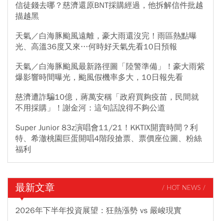
信徒錢去哪？慈濟還原BNT採購經過，他拆解信件批越
描越黑
天氣／白海豚颱風遠離，豪大雨還沒完！雨區熱點曝
光、高溫36度又來…何時好天氣先看10日預報
天氣／白海豚颱風最新路徑圖「陸警準備」！豪大雨紫
爆影響時間曝光，颱風假機率多大，10日報先看
慈濟遭詐騙10億，蔣萬安稱「政府買夠疫苗，民間就
不用採購」！謝金河：這句話說得不夠公道
Super Junior 83z演唱會11/21！KKTIX開賣時間？利
特、希澈桃園巨蛋開唱4階段搶票、票價座位圖、粉絲
福利
最新文章
/ HOT NEWS /
2026年下半年投資展望：狂熱漲勢 vs 嚴峻現實