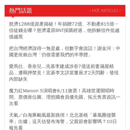
熱門話題
/ HOT ARTICLES /
慈濟1288億資產揭秘！年捐贈72億、不動產815億…
信徒錢去哪？慈濟還原BNT採購經過，他拆解信件批越
描越黑
把台灣經濟說得一無是處，但數字會說話！謝金河：中
國更依賴台灣「仍很需要我們的半導體」
愛馬仕、香奈兒...兆基李建成涉吞7億送前妻滿屋精
品，遭羈押禁見！宏碁李文詳當董座才2天閃辭：發現
內部缺失
魔力紅Maroon 5演唱會8/11搶票！高雄世運開唱時
間、票價座位圖、理想國會員優先購、拓元售票資訊一
次看
天氣／白海豚颱風最新路徑！北北基桃「暴風圈侵襲
率」出爐，這天估發布海警，父親節會影響嗎？10日
報先看