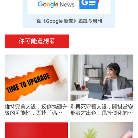
你可能還想看
維持完美人設，反倒搞砸升
別再死守舊人設，開掛當變
級的可能性，丟掉「偶
形者才出色！甩掉僵化的
包」，用「打怪心態」解鎖
「做自己」，用「隨機應
學習目標
變」解鎖職涯