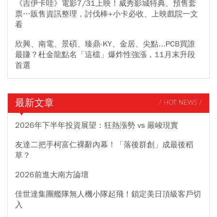
《吉伊卡哇》電影7/31上映！威秀影城特典、預售套
票…販售資訊整理，討伐棒+小卡必收、上映戲院一文
看
欣興、南電、景碩、臻鼎-KY、金居、尖點...PCB買誰
最賺？杜金龍點名「這檔」爆炸性強漲，11月末升段
首選
最新文章
/ HOT NEWS /
2026年下半年投資展望：狂熱漲勢 vs 嚴峻現實
友達二把手柯富仁裸辭內幕！「落後群創」成最後稻
草？
2026前進大南方論壇
佳世達集團艦隊無人機小隊起飛！鎖定美日頂級客戶切
入