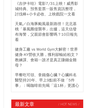
《吉伊卡哇》電影7/31上映！威秀影
城特典、預售套票…販售資訊整理，
討伐棒+小卡必收、上映戲院一文看
天氣／白海豚颱風最新路徑！北北基
桃「暴風圈侵襲率」出爐，這天估發
布海警，父親節會影響嗎？10日報先
看
健身工廠 vs World Gym大解密！世界
健身-KY營收大勝，獲利卻輸給柏文？
教練課、會籍…誰才是真正賺錢金雞
母？
早餐吃可頌、拿鐵傷心臟？心臟科名
醫堅持20年、早上9點前不做「5件
事」：喝咖啡前先喝「這1杯」更護心
最新文章
/ HOT NEWS /