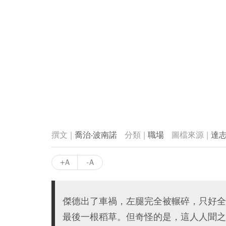
喬治‧波南諾
職場
達
+A
-A
傑德出了車禍，左腿完全被輾碎，只好全
最後一根稻草。但奇怪的是，這人人聞之