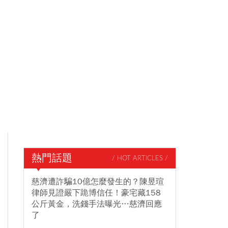
熱門話題
/ HOT ARTICLES /
慈濟遭詐騙10億怎麼發生的？陳昱瑄
律師見證嚴下跪博信任！豪宅藏158
公斤黃金，洗錢手法曝光…慈濟回應
了