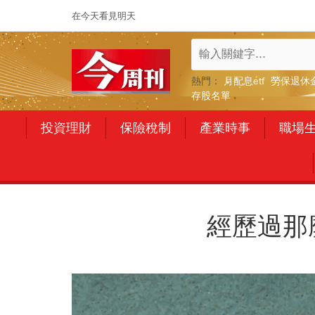
在今天看見明天
熱門：
月配息etf
勞保退休
存股名單
投資理財
保險稅制
產業時事
職場
經歷過那