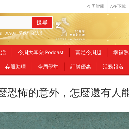
搜尋
金
00939
勞保年金試算
生活
今周大耳朵 Podcast
富足今周起
幸福熟
存股助理
今周學堂
訂購優惠
活動報名
麼恐怖的意外，怎麼還有人