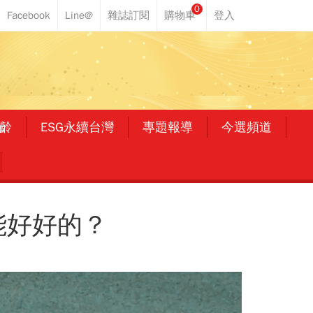
0
齡
ESG永續台灣
專題報導
今選頻道
能好好的？