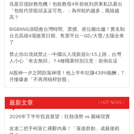
兆基百億財務危機！包租教母4年前收到房東私訊看出
「包租代管龍頭岌岌可危」：為何租約越多，風險越
高？
BIGBANG演唱會台灣時間、票價、座位圖出爐！實名制
台北高雄4場搶票日期、售票平台…GD/大聲/太陽全來
了
禁止你出境就禁止…中國出入境新規9/15上路，台灣
人小心「有去無回」？4種職業特別注意：前例在這
AI股神一夕之間跌落神壇！他上半年狂賺439%報酬，7
月慘爆倉「不再用槓桿炒股」
最新文章
/ HOT NEWS /
2026年下半年投資展望：狂熱漲勢 vs 嚴峻現實
友達二把手柯富仁裸辭內幕！「落後群創」成最後稻