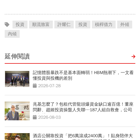
開始
休金
投資
順流致富
許耀仁
投資
槓桿借力
外傾
內傾
延伸閱讀
記憶體股暴跌不是基本面轉弱！HBM熱潮下，一文看
懂投資與投機的差別
2026-07-28
兆基怎麼了？包租代管龍頭爆資金缺口逾百億！董座
閃辭、趙姬投資操盤人失聯…187人組自救會，公司
最新聲明
2026-08-03
酒店公關靠投資「把6萬滾成2400萬」！貼身陪伴大