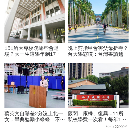
151所大專校院哪些會退
晚上剪指甲會害父母折壽？
場？大一生這學年剩17
台大學霸嘆：台灣書讀越
萬、估40所難撐…全台大
好，越不敢思考「德國留學
學、科大專校名單位置一次
1年，勝過填鴨教育18年」
看
蔡英文自曝差2分沒上北一
薇閣、康橋、復興...11所
女，畢典勉勵小綠綠「不用
私校學費一次看！每年100
18歲急找人生答案」：好
萬值得嗎？專家教你如何籌
Ads by
好和自己同行，才是長大的
出孩子教育費、還能兼存退