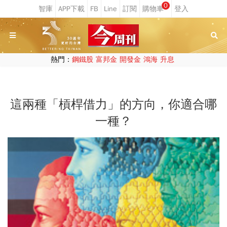
0
熱門：
鋼鐵股
富邦金
開發金
鴻海
升息
這兩種「槓桿借力」的方向，你適合哪
一種？