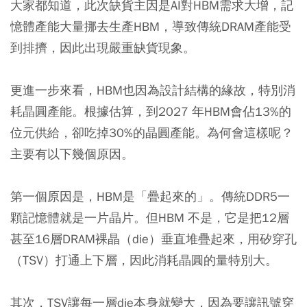
大家都知道，此次缺貨主因是AI對HBM需求大增，記
憶體產能大量挪去生產HBM，導致傳統DRAM產能受
到排擠，因此出現嚴重缺貨現象。
更進一步來看，HBM也因為設計結構的緣故，特別消
耗晶圓產能。根據估算，到2027 年HBM會佔13%的
位元供給，卻吃掉30%的晶圓產能。為何會這樣呢？
主要有以下幾個原因。
第一個原因是，HBM是「疊起來的」。傳統DDR5一
顆記憶體就是一片晶片。但HBM 不是，它是把12層
甚至16層DRAM裸晶（die）垂直堆疊起來，用矽穿孔
（TSV）打通上下層，因此消耗晶圓的量特別大。
其次，TSV讓每一層die本身就變大，因為要讓訊號穿