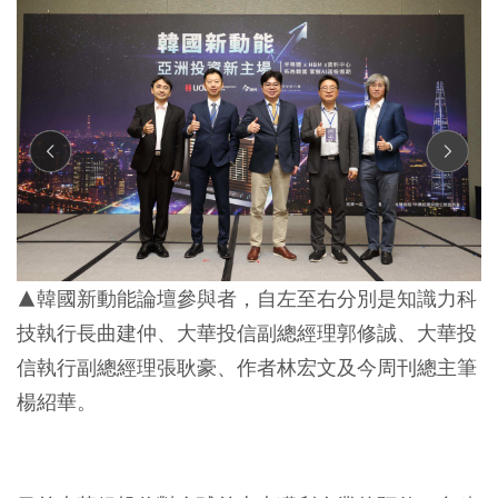
▲韓國新動能論壇參與者，自左至右分別是知識力科
技執行長曲建仲、大華投信副總經理郭修誠、大華投
信執行副總經理張耿豪、作者林宏文及今周刊總主筆
楊紹華。