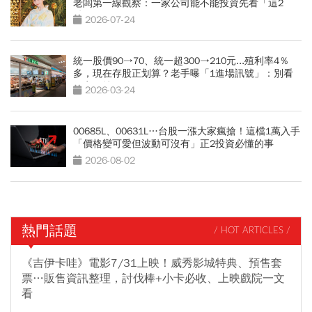
老闆第一線觀察：一家公司能不能投資先看「這2
點」
2026-07-24
統一股價90→70、統一超300→210元...殖利率4％
多，現在存股正划算？老手曝「1進場訊號」：別看
便宜價就衝
2026-03-24
00685L、00631L…台股一漲大家瘋搶！這檔1萬入手
「價格變可愛但波動可沒有」正2投資必懂的事
2026-08-02
熱門話題
/ HOT ARTICLES /
《吉伊卡哇》電影7/31上映！威秀影城特典、預售套
票…販售資訊整理，討伐棒+小卡必收、上映戲院一文
看