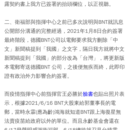
露契約書上我方已簽署的抬頭欄位，以正視聽。
二、衛福部與指揮中心之前已多次說明與BNT就訊息
公開部分溝通的完整經過，2021年1月8日合約簽署
最終階段，德國BNT公司以電郵要求我方刪除「中
文」新聞稿提到「我國」之文字，隔日我方就將中文
新聞稿提到「我國」的部分改為「台灣」，將更新版
本電郵寄送德國BNT 公司，之後便無疾而終，此即印
證有政治外力影響合約簽署。
而疫情指揮中心前指揮官王必勝於
臉書
也貼出照片表
示，根據2021/6/16 BNT大股東給郭董事長的電
郵，當時永霖(應為齡)鴻海就知道BNT跟上海復星無
法賣疫苗給政府以外的單位。而且永齡基金會還在
6/17發聲明感謝衛福部。6/18總統就召見台積電、