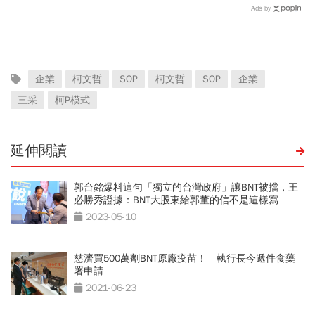
Ads by
企業
柯文哲
SOP
柯文哲
SOP
企業
三采
柯P模式
延伸閱讀
郭台銘爆料這句「獨立的台灣政府」讓BNT被擋，王
必勝秀證據：BNT大股東給郭董的信不是這樣寫
2023-05-10
慈濟買500萬劑BNT原廠疫苗！ 執行長今遞件食藥
署申請
2021-06-23