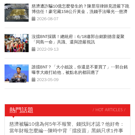
慈濟遭詐騙10億怎麼發生的？陳昱瑄律師見證嚴下跪
博信任！豪宅藏158公斤黃金，洗錢手法曝光…慈濟
回應了
2026-08-07
沒擋BNT採購！總統府：6/18邀郭台銘劉德音凝聚
「同島一命」共識、還與證嚴視訊
2022-09-13
誰擋BNT？「大小姐說，你還是不要買了」…郭台銘
曝李大維打給他，被點名的都回應了
2023-05-09
熱門話題
/ HOT ARTICLES /
慈濟被騙10億為何5年不報警、錢找到才認？他好奇：
當年財報怎麼編…陳時中背「擋疫苗」黑鍋只求1件事