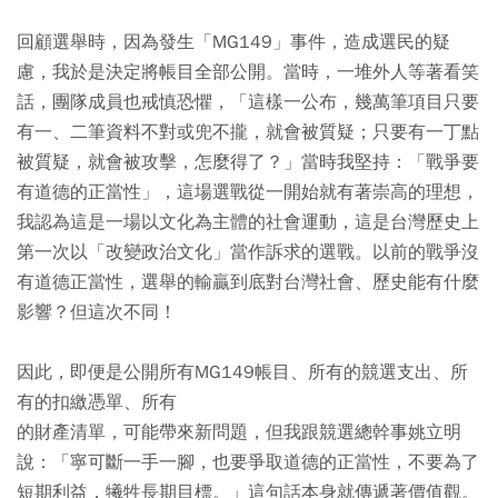
回顧選舉時，因為發生「MG149」事件，造成選民的疑
慮，我於是決定將帳目全部公開。當時，一堆外人等著看笑
話，團隊成員也戒慎恐懼，「這樣一公布，幾萬筆項目只要
有一、二筆資料不對或兜不攏，就會被質疑；只要有一丁點
被質疑，就會被攻擊，怎麼得了？」當時我堅持：「戰爭要
有道德的正當性」，這場選戰從一開始就有著崇高的理想，
我認為這是一場以文化為主體的社會運動，這是台灣歷史上
第一次以「改變政治文化」當作訴求的選戰。以前的戰爭沒
有道德正當性，選舉的輸贏到底對台灣社會、歷史能有什麼
影響？但這次不同！
因此，即便是公開所有MG149帳目、所有的競選支出、所
有的扣繳憑單、所有
的財產清單，可能帶來新問題，但我跟競選總幹事姚立明
說：「寧可斷一手一腳，也要爭取道德的正當性，不要為了
短期利益，犧牲長期目標。」這句話本身就傳遞著價值觀。