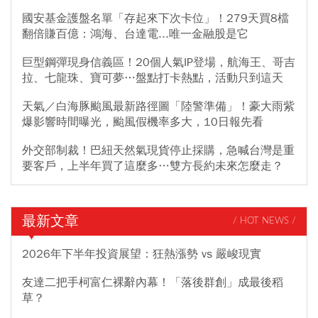
國安基金護盤名單「存起來下次卡位」！279天買8檔
翻倍賺百億：鴻海、台達電...唯一金融股是它
巨型鋼彈現身信義區！20個人氣IP登場，航海王、哥吉
拉、七龍珠、寶可夢…盤點打卡熱點，活動只到這天
天氣／白海豚颱風最新路徑圖「陸警準備」！豪大雨紫
爆影響時間曝光，颱風假機率多大，10日報先看
外交部制裁！巴紐天然氣現貨停止採購，急喊台灣是重
要客戶，上半年買了這麼多…雙方長約未來怎麼走？
最新文章
/ HOT NEWS /
2026年下半年投資展望：狂熱漲勢 vs 嚴峻現實
友達二把手柯富仁裸辭內幕！「落後群創」成最後稻
草？