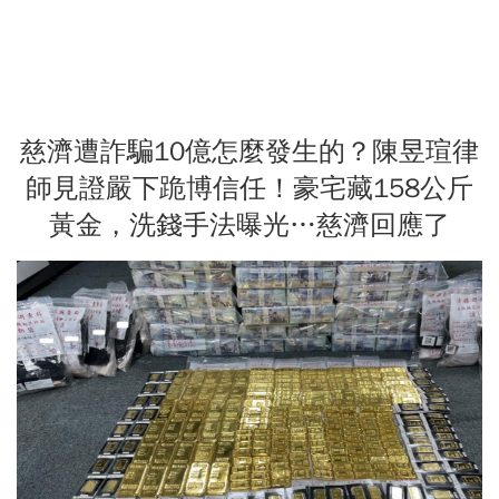
慈濟遭詐騙10億怎麼發生的？陳昱瑄律
師見證嚴下跪博信任！豪宅藏158公斤
黃金，洗錢手法曝光…慈濟回應了