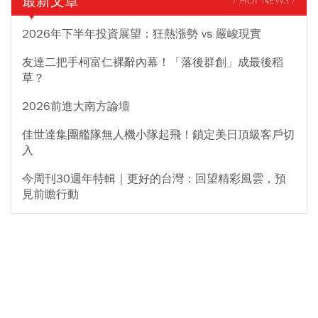
最新文章
/ HOT NEWS /
2026年下半年投資展望：狂熱漲勢 vs 嚴峻現實
友達二把手柯富仁裸辭內幕！「落後群創」成最後稻
草？
2026前進大南方論壇
佳世達集團艦隊無人機小隊起飛！鎖定美日頂級客戶切
入
今周刊30週年特輯｜更好的台灣：回望精彩風雲，預
見前瞻行動