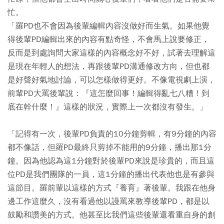
忙。
「羅PD也不會因為後輩編輯內容沒做好而生氣。如果他覺
得後輩PD編輯出來的內容有點奇怪，不會馬上說要修正，
反而是到處詢問大家這樣的內容概念好不好，試著去理解這
是現在年輕人的想法，再跟後輩PD溝通修改方向，但也都
是好聲好氣地討論，可以怎樣做得更好。不像電視劇上演，
前輩PD大罵後輩說：『這怎麼回事！編輯得亂七八糟！到
底在幹什麼！』這樣的狀況，實際上一次都沒有發生。」
「記得有一次，後輩PD負責的10分鐘剪輯，有9分鐘的內容
都不像話，但羅PD最終只剪掉不能用的9分鐘，播出那1分
鐘。因為他認為這1分鐘對於後輩PD來說是珍貴的，而且這
位PD是我們團隊的一員，這1分鐘的播出代表他也是有參與
這節目。羅前輩以這樣的方式『養育』著後輩。我跟在他身
邊工作這麼久，沒有看過他以謾罵來教導後輩PD，都是以
鼓勵和讚美的方式。他甚至比我們這些後輩還看重自身的創