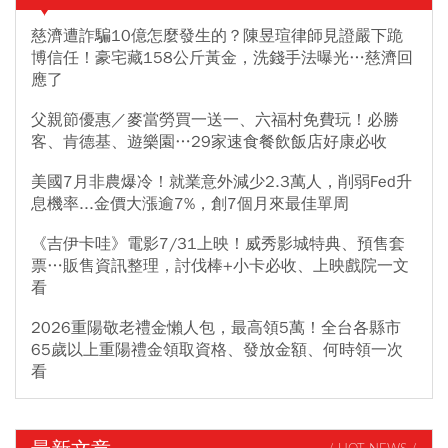
慈濟遭詐騙10億怎麼發生的？陳昱瑄律師見證嚴下跪
博信任！豪宅藏158公斤黃金，洗錢手法曝光…慈濟回
應了
父親節優惠／麥當勞買一送一、六福村免費玩！必勝
客、肯德基、遊樂園…29家速食餐飲飯店好康必收
美國7月非農爆冷！就業意外減少2.3萬人，削弱Fed升
息機率...金價大漲逾7%，創7個月來最佳單周
《吉伊卡哇》電影7/31上映！威秀影城特典、預售套
票…販售資訊整理，討伐棒+小卡必收、上映戲院一文
看
2026重陽敬老禮金懶人包，最高領5萬！全台各縣市
65歲以上重陽禮金領取資格、發放金額、何時領一次
看