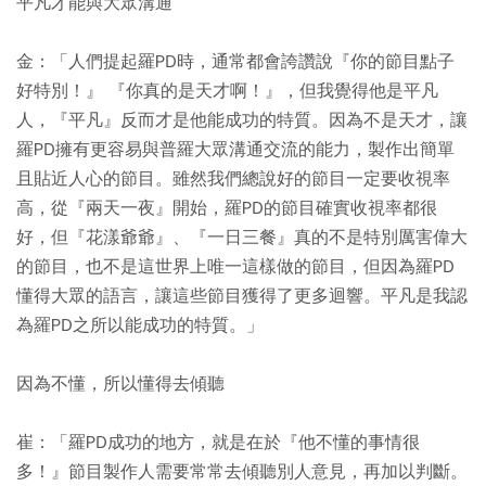
平凡才能與大眾溝通
金：「人們提起羅PD時，通常都會誇讚說『你的節目點子
好特別！』 『你真的是天才啊！』，但我覺得他是平凡
人，『平凡』反而才是他能成功的特質。因為不是天才，讓
羅PD擁有更容易與普羅大眾溝通交流的能力，製作出簡單
且貼近人心的節目。雖然我們總說好的節目一定要收視率
高，從『兩天一夜』開始，羅PD的節目確實收視率都很
好，但『花漾爺爺』、『一日三餐』真的不是特別厲害偉大
的節目，也不是這世界上唯一這樣做的節目，但因為羅PD
懂得大眾的語言，讓這些節目獲得了更多迴響。平凡是我認
為羅PD之所以能成功的特質。」
因為不懂，所以懂得去傾聽
崔：「羅PD成功的地方，就是在於『他不懂的事情很
多！』節目製作人需要常常去傾聽別人意見，再加以判斷。