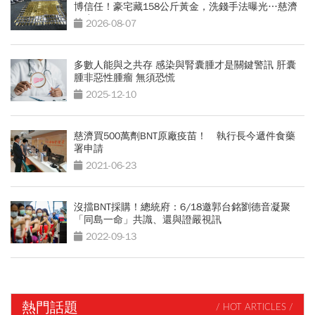
博信任！豪宅藏158公斤黃金，洗錢手法曝光…慈濟
回應了
2026-08-07
多數人能與之共存 感染與腎囊腫才是關鍵警訊 肝囊
腫非惡性腫瘤 無須恐慌
2025-12-10
慈濟買500萬劑BNT原廠疫苗！ 執行長今遞件食藥
署申請
2021-06-23
沒擋BNT採購！總統府：6/18邀郭台銘劉德音凝聚
「同島一命」共識、還與證嚴視訊
2022-09-13
熱門話題
/ HOT ARTICLES /