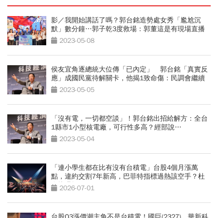
影／我開始講話了嗎？郭台銘造勢處女秀「尷尬沉
默」數分鐘…郭子乾3度救場：郭董這是有現場直播
的
2023-05-08
侯友宜角逐總統大位傳「已內定」 郭台銘「真實反
應」成國民黨待解關卡，他揭1致命傷：民調會繼續
跌
2023-05-05
「沒有電，一切都空談」！郭台銘出招給解方：全台
1縣市1小型核電廠，可行性多高？經部說…
2023-05-04
「連小學生都在比有沒有台積電」台股4個月漲萬
點，違約交割7年新高，巴菲特指標過熱該空手？杜
金龍曝操作
2026-07-01
台股Q3漲價潮主角不是台積電！國巨(2327)、華新科