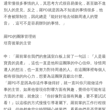
通常懂很多事情的人，其思考方式很容易僵化，甚至聽不進
別人的意見。反之，羅PD就是因為不知道的事情很多，他
不會被限制住，因此總是『能好好地去傾聽周邊人的聲
音』，這可不是容易辦到的事情。」
羅PD的團隊管理術
培育後輩的主管
申：「羅前輩在我們的會議室白板上留了一句話：『人是最
寶貴的資產』，這也一直是他和這團隊的中心信仰。珍惜周
遭人的想法，也一直努力對待周邊的人。在這團隊裡每個人
都有很強的向心力，想要為這團隊貢獻出什麼。
「羅PD不是因為你這件事做得好，就一直叫你只能做這件
事的主管。如果他發現你對哪方面有興趣，覺得你可能有這
方面的才能，就會說：『你好像對這個有興趣，要不要試試
看！』以這樣的方式慢慢引導著屬下。羅前輩的工作行程很
忙碌，但他都會空出時間關心後輩們，看看他們是否需要幫