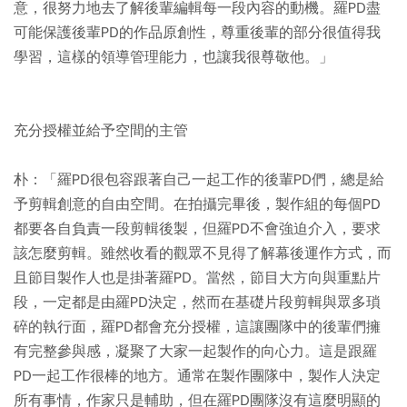
意，很努力地去了解後輩編輯每一段內容的動機。羅PD盡
可能保護後輩PD的作品原創性，尊重後輩的部分很值得我
學習，這樣的領導管理能力，也讓我很尊敬他。」
充分授權並給予空間的主管
朴：「羅PD很包容跟著自己一起工作的後輩PD們，總是給
予剪輯創意的自由空間。在拍攝完畢後，製作組的每個PD
都要各自負責一段剪輯後製，但羅PD不會強迫介入，要求
該怎麼剪輯。雖然收看的觀眾不見得了解幕後運作方式，而
且節目製作人也是掛著羅PD。當然，節目大方向與重點片
段，一定都是由羅PD決定，然而在基礎片段剪輯與眾多瑣
碎的執行面，羅PD都會充分授權，這讓團隊中的後輩們擁
有完整參與感，凝聚了大家一起製作的向心力。這是跟羅
PD一起工作很棒的地方。通常在製作團隊中，製作人決定
所有事情，作家只是輔助，但在羅PD團隊沒有這麼明顯的