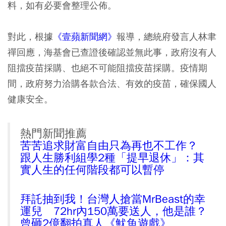
料，如有必要會整理公佈。
對此，根據
《壹蘋新聞網》
報導，總統府發言人林聿
禪回應，海基會已查證後確認並無此事，政府沒有人
阻擋疫苗採購、也絕不可能阻擋疫苗採購。疫情期
間，政府努力洽購各款合法、有效的疫苗，確保國人
健康安全。
熱門新聞推薦
苦苦追求財富自由只為再也不工作？
跟人生勝利組學2種「提早退休」：其
實人生的任何階段都可以暫停
拜託抽到我！台灣人搶當MrBeast的幸
運兒 72hr內150萬要送人，他是誰？
曾砸2億翻拍真人《魷魚遊戲》