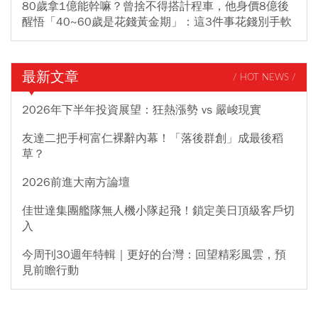
80歲拿1億能幹嘛？曾捨不得搭計程車，他身價8億後
醒悟「40~60歲是花錢黃金期」：這3件事花錢別手軟
最新文章
/ HOT NEWS /
2026年下半年投資展望：狂熱漲勢 vs 嚴峻現實
友達二把手柯富仁裸辭內幕！「落後群創」成最後稻
草？
2026前進大南方論壇
佳世達集團艦隊無人機小隊起飛！鎖定美日頂級客戶切
入
今周刊30週年特輯｜更好的台灣：回望精彩風雲，預
見前瞻行動