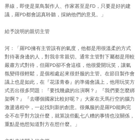
界線，即使是菜鳥製作人、作家甚至是FD，只要是好的建
議，羅PD都會認真聆聽，採納他們的意見。」
給予說明的親切主管
河：「羅PD擁有主管該有的氣度，他都是用很溫柔的方式
對待著身邊的人，對我非常親切。通常主管對下屬都是用較
嚴肅方式對待，但羅PD卻不會這樣，他很愛開玩笑，讓氣
氛變得很輕鬆，是個相處起來很舒服的主管。在節目製作會
議上也是如此，在『花漾青春』的準備會議上，他用玩笑方
式丟出很多問題：『要找幾歲的出演啊？』『我們要怎麼綁
架啊？』『去哪個國家比較好呢？』大家在天馬行空的腦力
激盪過程中，一起找到新的創意。很佩服的是羅PD能夠完
全不在乎對方說什麼，就算說些亂七八糟的事情也沒關係，
重點是他想知道對方在想什麼。」