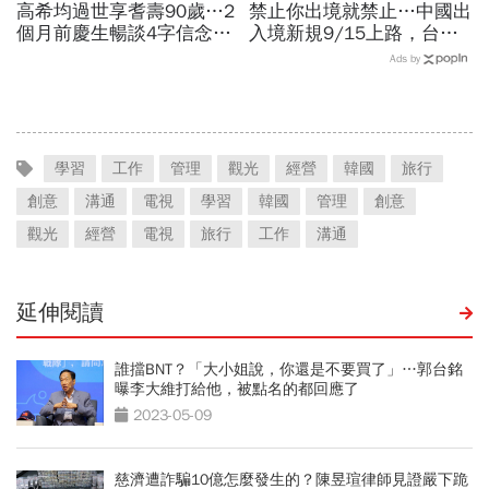
高希均過世享耆壽90歲…2
禁止你出境就禁止…中國出
個月前慶生暢談4字信念，
入境新規9/15上路，台灣
回憶錄給讀者忠告：自求多
人小心「有去無回」？4種
Ads by
福、一切靠自己爭氣
職業特別注意：前例在這
學習
工作
管理
觀光
經營
韓國
旅行
創意
溝通
電視
學習
韓國
管理
創意
觀光
經營
電視
旅行
工作
溝通
延伸閱讀
誰擋BNT？「大小姐說，你還是不要買了」…郭台銘
曝李大維打給他，被點名的都回應了
2023-05-09
慈濟遭詐騙10億怎麼發生的？陳昱瑄律師見證嚴下跪