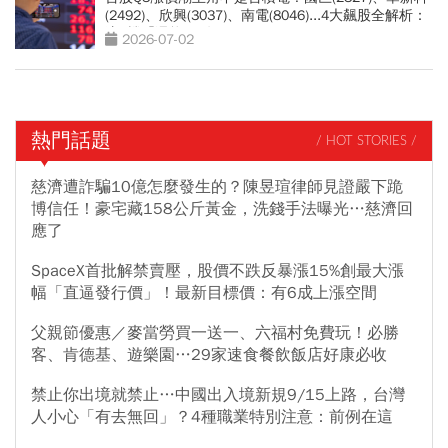
(2492)、欣興(3037)、南電(8046)...4大飆股全解析：
這2檔「還能旺4年」
2026-07-02
熱門話題
/ HOT STORIES /
慈濟遭詐騙10億怎麼發生的？陳昱瑄律師見證嚴下跪
博信任！豪宅藏158公斤黃金，洗錢手法曝光…慈濟回
應了
SpaceX首批解禁賣壓，股價不跌反暴漲15%創最大漲
幅「直逼發行價」！最新目標價：有6成上漲空間
父親節優惠／麥當勞買一送一、六福村免費玩！必勝
客、肯德基、遊樂園…29家速食餐飲飯店好康必收
禁止你出境就禁止…中國出入境新規9/15上路，台灣
人小心「有去無回」？4種職業特別注意：前例在這