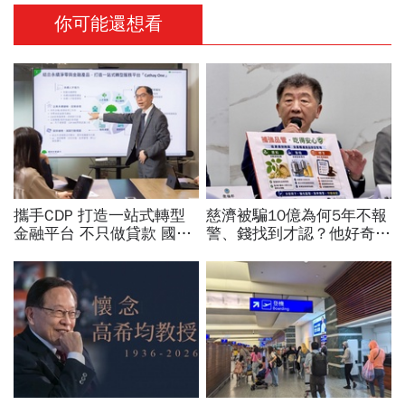
你可能還想看
攜手CDP 打造一站式轉型
慈濟被騙10億為何5年不報
金融平台 不只做貸款 國泰
警、錢找到才認？他好奇：
世華化身減碳顧問
當年財報怎麼編…陳時中背
「擋疫苗」黑鍋只求1件事