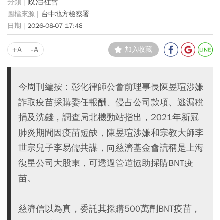
政治社會
台中地方檢察署
2026-08-07 17:48
+A
-A
加入收藏
今周刊編按：彰化律師公會前理事長陳昱瑄涉嫌
詐取疫苗採購委任報酬、侵占公司款項、逃漏稅
捐及洗錢，調查局北機動站指出，2021年新冠
肺炎期間因疫苗短缺，陳昱瑄涉嫌和宗教大師李
世宗兒子李易儒共謀，向慈濟基金會謊稱是上海
復星公司大股東，可透過管道協助採購BNT疫
苗。
慈濟信以為真，委託其採購500萬劑BNT疫苗，