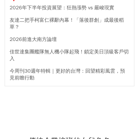
2026年下半年投資展望：狂熱漲勢 vs 嚴峻現實
友達二把手柯富仁裸辭內幕！「落後群創」成最後稻
草？
2026前進大南方論壇
佳世達集團艦隊無人機小隊起飛！鎖定美日頂級客戶切
入
今周刊30週年特輯｜更好的台灣：回望精彩風雲，預
見前瞻行動