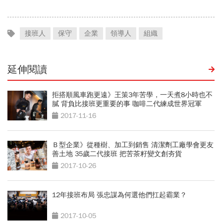
接班人
保守
企業
領導人
組織
延伸閱讀
拒搭順風車跑更遠》王策3年苦學，一天煮8小時也不
膩 背負比接班更重要的事 咖啡二代練成世界冠軍
2017-11-16
Ｂ型企業》從種樹、加工到銷售 清潔劑工廠學會更友
善土地 35歲二代接班 把苦茶籽變文創夯貨
2017-10-26
12年接班布局 張忠謀為何選他們扛起霸業？
2017-10-05