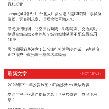
賞點必看
aespa演唱會8/11台北大巨蛋登場！開唱時間、票價座
位圖、實名制規定、演唱會歌單懶人包
漢光演習斷網、防空演習時間！影響範圍、交通異動…
捷運台鐵高鐵公車停駛？城鎮韌性演習不配合最高罰
15萬
暑假跟團旅遊注意！知名旅行社遭勒令停業、9家遭廢
止或撤照…觀光署完整黑名單曝光
最新文章
/ HOT NEWS /
2026年下半年投資展望：狂熱漲勢 vs 嚴峻現實
友達二把手柯富仁裸辭內幕！「落後群創」成最後稻
草？