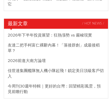
它
最新文章
/ HOT NEWS /
2026年下半年投資展望：狂熱漲勢 vs 嚴峻現實
友達二把手柯富仁裸辭內幕！「落後群創」成最後稻
草？
2026前進大南方論壇
佳世達集團艦隊無人機小隊起飛！鎖定美日頂級客戶切
入
今周刊30週年特輯｜更好的台灣：回望精彩風雲，預
見前瞻行動