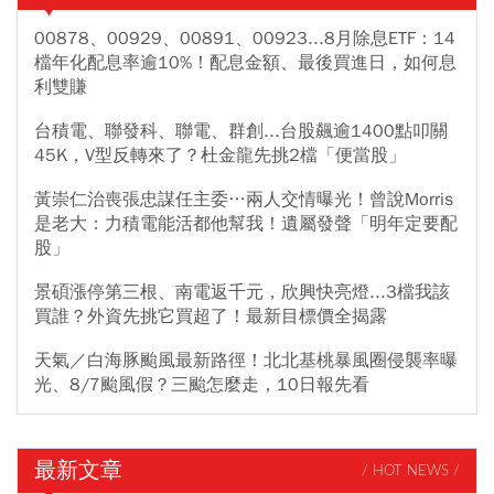
00878、00929、00891、00923...8月除息ETF：14
檔年化配息率逾10%！配息金額、最後買進日，如何息
利雙賺
台積電、聯發科、聯電、群創...台股飆逾1400點叩關
45K，V型反轉來了？杜金龍先挑2檔「便當股」
黃崇仁治喪張忠謀任主委…兩人交情曝光！曾說Morris
是老大：力積電能活都他幫我！遺屬發聲「明年定要配
股」
景碩漲停第三根、南電返千元，欣興快亮燈...3檔我該
買誰？外資先挑它買超了！最新目標價全揭露
天氣／白海豚颱風最新路徑！北北基桃暴風圈侵襲率曝
光、8/7颱風假？三颱怎麼走，10日報先看
最新文章
/ HOT NEWS /