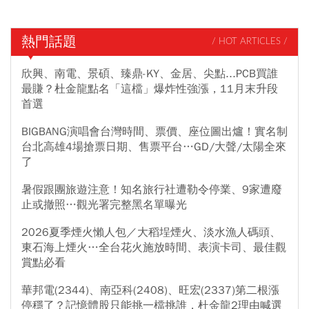
熱門話題
/ HOT ARTICLES /
欣興、南電、景碩、臻鼎-KY、金居、尖點...PCB買誰
最賺？杜金龍點名「這檔」爆炸性強漲，11月末升段
首選
BIGBANG演唱會台灣時間、票價、座位圖出爐！實名制
台北高雄4場搶票日期、售票平台…GD/大聲/太陽全來
了
暑假跟團旅遊注意！知名旅行社遭勒令停業、9家遭廢
止或撤照…觀光署完整黑名單曝光
2026夏季煙火懶人包／大稻埕煙火、淡水漁人碼頭、
東石海上煙火…全台花火施放時間、表演卡司、最佳觀
賞點必看
華邦電(2344)、南亞科(2408)、旺宏(2337)第二根漲
停穩了？記憶體股只能挑一檔挑誰，杜金龍2理由喊選