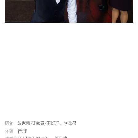
黃家慧 研究員/王炘珏、李書僑
管理