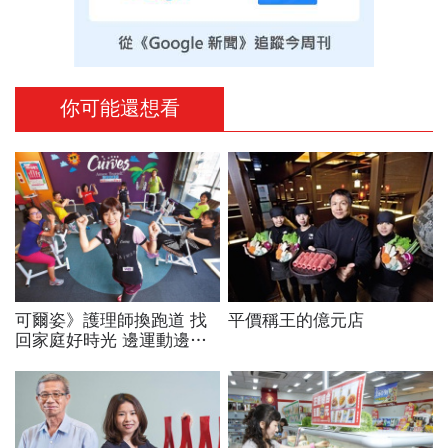
你可能還想看
可爾姿》護理師換跑道 找
平價稱王的億元店
回家庭好時光 邊運動邊聊
天 抓住媽媽紓壓商機