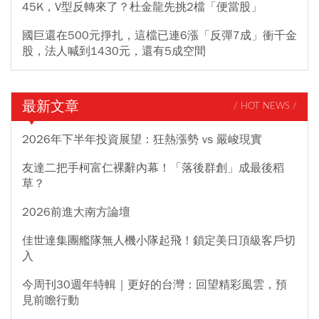
45K，V型反轉來了？杜金龍先挑2檔「便當股」
國巨還在500元掙扎，這檔已連6漲「反彈7成」衝千金
股，法人喊到1430元，還有5成空間
最新文章
/ HOT NEWS /
2026年下半年投資展望：狂熱漲勢 vs 嚴峻現實
友達二把手柯富仁裸辭內幕！「落後群創」成最後稻
草？
2026前進大南方論壇
佳世達集團艦隊無人機小隊起飛！鎖定美日頂級客戶切
入
今周刊30週年特輯｜更好的台灣：回望精彩風雲，預
見前瞻行動