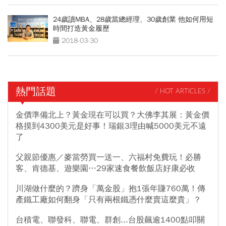
24歲讀MBA、28歲當總經理、30歲創業 他如何用短
時間打造黃金履歷
2018-03-30
熱門話題
/ HOT ARTICLES /
金價準備北上？黃金現在可以買？大佛李其展：黃金價
格摸到4300美元是好事！瑞銀3理由喊5000美元不遠
了
父親節優惠／麥當勞買一送一、六福村免費玩！必勝
客、肯德基、遊樂園…29家速食餐飲飯店好康必收
川湖做什麼的？躋身「萬金股」抱1張年賺760萬！傳
產鐵工廠如何翻身「只有兩根鐵憑什麼賣這麼貴」？
台積電、聯發科、聯電、群創...台股飆逾1400點叩關