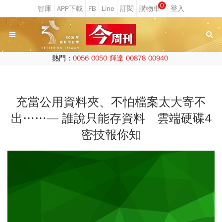
0
熱門：
0056
0050
輝達
00878
00940
充當公用資料夾、不怕檔案太大寄不
出……— 誰說只能存資料 雲端硬碟4
密技報你知