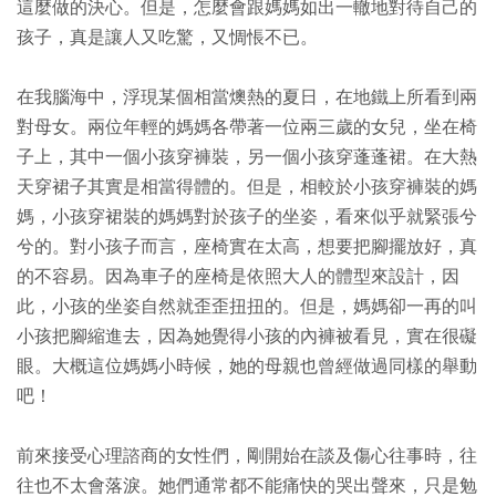
這麼做的決心。但是，怎麼會跟媽媽如出一轍地對待自己的
孩子，真是讓人又吃驚，又惆悵不已。
在我腦海中，浮現某個相當燠熱的夏日，在地鐵上所看到兩
對母女。兩位年輕的媽媽各帶著一位兩三歲的女兒，坐在椅
子上，其中一個小孩穿褲裝，另一個小孩穿蓬蓬裙。在大熱
天穿裙子其實是相當得體的。但是，相較於小孩穿褲裝的媽
媽，小孩穿裙裝的媽媽對於孩子的坐姿，看來似乎就緊張兮
兮的。對小孩子而言，座椅實在太高，想要把腳擺放好，真
的不容易。因為車子的座椅是依照大人的體型來設計，因
此，小孩的坐姿自然就歪歪扭扭的。但是，媽媽卻一再的叫
小孩把腳縮進去，因為她覺得小孩的內褲被看見，實在很礙
眼。大概這位媽媽小時候，她的母親也曾經做過同樣的舉動
吧！
前來接受心理諮商的女性們，剛開始在談及傷心往事時，往
往也不太會落淚。她們通常都不能痛快的哭出聲來，只是勉