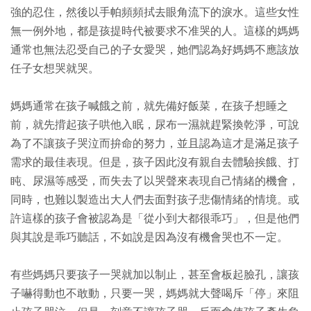
強的忍住，然後以手帕頻頻拭去眼角流下的淚水。這些女性
無一例外地，都是孩提時代被要求不准哭的人。這樣的媽媽
通常也無法忍受自己的子女愛哭，她們認為好媽媽不應該放
任子女想哭就哭。
媽媽通常在孩子喊餓之前，就先備好飯菜，在孩子想睡之
前，就先揹起孩子哄他入眠，尿布一濕就趕緊換乾淨，可說
為了不讓孩子哭泣而拚命的努力，並且認為這才是滿足孩子
需求的最佳表現。但是，孩子因此沒有親自去體驗挨餓、打
盹、尿濕等感受，而失去了以哭聲來表現自己情緒的機會，
同時，也難以製造出大人們去面對孩子悲傷情緒的情境。或
許這樣的孩子會被認為是「從小到大都很乖巧」，但是他們
與其說是乖巧聽話，不如說是因為沒有機會哭也不一定。
有些媽媽只要孩子一哭就加以制止，甚至會板起臉孔，讓孩
子嚇得動也不敢動，只要一哭，媽媽就大聲喝斥「停」來阻