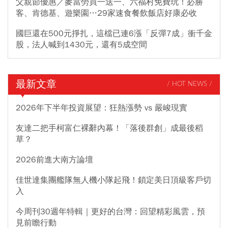
父親節優惠／麥當勞買一送一、六福村免費玩！必勝
客、肯德基、遊樂園…29家速食餐飲飯店好康必收
國巨還在500元掙扎，這檔已連6漲「反彈7成」衝千金
股，法人喊到1430元，還有5成空間
最新文章
/ HOT NEWS /
2026年下半年投資展望：狂熱漲勢 vs 嚴峻現實
友達二把手柯富仁裸辭內幕！「落後群創」成最後稻
草？
2026前進大南方論壇
佳世達集團艦隊無人機小隊起飛！鎖定美日頂級客戶切
入
今周刊30週年特輯｜更好的台灣：回望精彩風雲，預
見前瞻行動