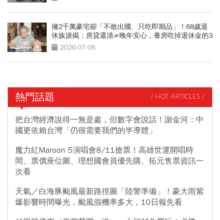
擁2千萬豪宅卻「不敢出國、只吃即期品」！68歲退
休族淚揭：房貸還清≠晚年安心，養房吃掉退休金的3
大誤算
2026-07-06
熱門話題
/ HOT ARTICLES /
把台灣經濟說得一無是處，但數字會說話！謝金河：中
國更依賴台灣「仍很需要我們的半導體」
魔力紅Maroon 5演唱會8/11搶票！高雄世運開唱時
間、票價座位圖、理想國會員優先購、拓元售票資訊一
次看
天氣／白海豚颱風最新路徑圖「陸警準備」！豪大雨紫
爆影響時間曝光，颱風假機率多大，10日報先看