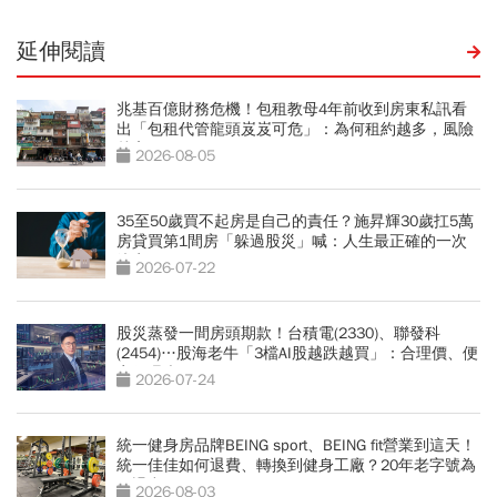
延伸閱讀
兆基百億財務危機！包租教母4年前收到房東私訊看
出「包租代管龍頭岌岌可危」：為何租約越多，風險
越高？
2026-08-05
35至50歲買不起房是自己的責任？施昇輝30歲扛5萬
房貸買第1間房「躲過股災」喊：人生最正確的一次
決定
2026-07-22
股災蒸發一間房頭期款！台積電(2330)、聯發科
(2454)…股海老牛「3檔AI股越跌越買」：合理價、便
宜價曝光
2026-07-24
統一健身房品牌BEING sport、BEING fit營業到這天！
統一佳佳如何退費、轉換到健身工廠？20年老字號為
何退出
2026-08-03