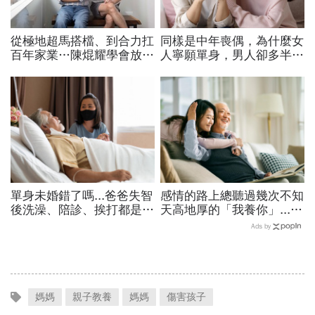
從極地超馬搭檔、到合力扛
同樣是中年喪偶，為什麼女
百年家業…陳焜耀學會放
人寧願單身，男人卻多半再
手、陳彥誠拼出第二成長曲
婚？過來人一語道出關鍵
線！一窺合隆毛廠接班學
單身未婚錯了嗎...爸爸失智
感情的路上總聽過幾次不知
後洗澡、陪診、挨打都是
天高地厚的「我養你」....
我，媽媽卻跟弟弟說：你賺
但長大後我才明白，只有爸
Ads by
錢養家很辛苦，把自己的家
爸說的那句最真
庭顧好就好
媽媽
親子教養
媽媽
傷害孩子