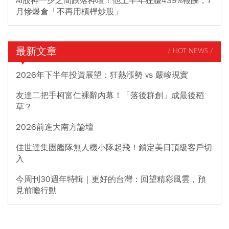
AI股神一夕之間跌落神壇！他上半年狂賺439%報酬，7
月慘爆倉「不再用槓桿炒股」
最新文章
/ HOT NEWS /
2026年下半年投資展望：狂熱漲勢 vs 嚴峻現實
友達二把手柯富仁裸辭內幕！「落後群創」成最後稻
草？
2026前進大南方論壇
佳世達集團艦隊無人機小隊起飛！鎖定美日頂級客戶切
入
今周刊30週年特輯｜更好的台灣：回望精彩風雲，預
見前瞻行動