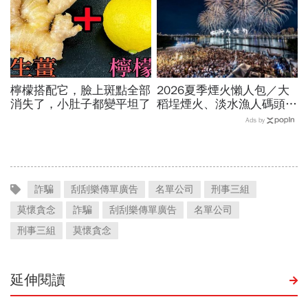
檸檬搭配它，臉上斑點全部
2026夏季煙火懶人包／大
消失了，小肚子都變平坦了
稻埕煙火、淡水漁人碼頭、
東石海上煙火…全台花火施
Ads by
放時間、表演卡司、最佳觀
賞點必看
詐騙
刮刮樂傳單廣告
名單公司
刑事三組
莫懷貪念
詐騙
刮刮樂傳單廣告
名單公司
刑事三組
莫懷貪念
延伸閱讀