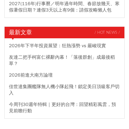
2027(116年)行事曆／明年過年時間、春節放幾天、寒
假暑假日期？連假3天以上有9個：請假攻略懶人包
最新文章
/ HOT NEWS /
2026年下半年投資展望：狂熱漲勢 vs 嚴峻現實
友達二把手柯富仁裸辭內幕！「落後群創」成最後稻
草？
2026前進大南方論壇
佳世達集團艦隊無人機小隊起飛！鎖定美日頂級客戶切
入
今周刊30週年特輯｜更好的台灣：回望精彩風雲，預
見前瞻行動