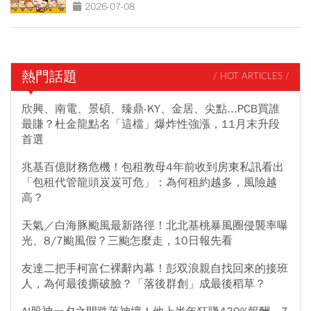
2026-07-08
熱門話題
/ HOT ARTICLES /
欣興、南電、景碩、臻鼎-KY、金居、尖點...PCB買誰
最賺？杜金龍點名「這檔」爆炸性強漲，11月末升段
首選
兆基百億財務危機！包租教母4年前收到房東私訊看出
「包租代管龍頭岌岌可危」：為何租約越多，風險越
高？
天氣／白海豚颱風最新路徑！北北基桃暴風圈侵襲率曝
光、8/7颱風假？三颱怎麼走，10日報先看
友達二把手柯富仁裸辭內幕！彭双浪親自找回來的接班
人，為何最後撕破臉？「落後群創」成最後稻草？