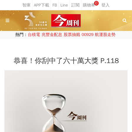
0
熱門：
台積電
兆豐金配息
股票抽籤
00929
航運股走勢
恭喜！你刮中了六十萬大獎 P.118