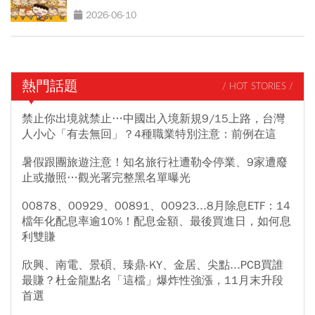
2026-06-10
熱門話題
/ HOT STORIES /
禁止你出境就禁止…中國出入境新規9/15上路，台灣
人小心「有去無回」？4種職業特別注意：前例在這
暑假跟團旅遊注意！知名旅行社遭勒令停業、9家遭廢
止或撤照…觀光署完整黑名單曝光
00878、00929、00891、00923...8月除息ETF：14
檔年化配息率逾10%！配息金額、最後買進日，如何息
利雙賺
欣興、南電、景碩、臻鼎-KY、金居、尖點...PCB買誰
最賺？杜金龍點名「這檔」爆炸性強漲，11月末升段
首選