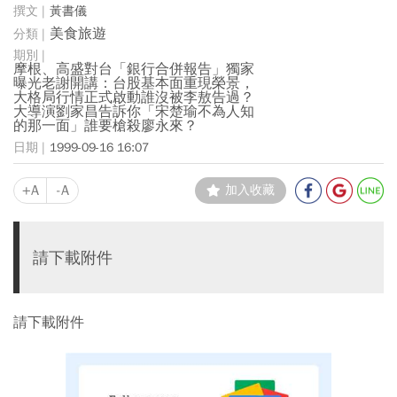
黃書儀
美食旅遊
摩根、高盛對台「銀行合併報告」獨家
曝光老謝開講：台股基本面重現榮景，
大格局行情正式啟動誰沒被李敖告過？
大導演劉家昌告訴你「宋楚瑜不為人知
的那一面」誰要槍殺廖永來？
1999-09-16 16:07
+A
-A
加入收藏
請下載附件
請下載附件