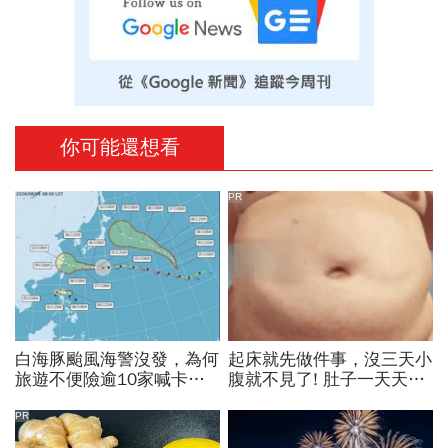
你可能還想看
PR
白海豚颱風海警沒發，為何
起床就先做件事，沒三天小
旅遊不便險逾10家喊卡不
腹就不見了! 肚子一天天變
給投保？國泰、富邦、新安
小！
東京…暫停受理產險一次看
PR