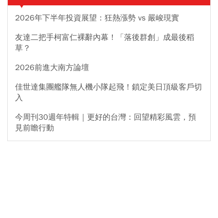
2026年下半年投資展望：狂熱漲勢 vs 嚴峻現實
友達二把手柯富仁裸辭內幕！「落後群創」成最後稻
草？
2026前進大南方論壇
佳世達集團艦隊無人機小隊起飛！鎖定美日頂級客戶切
入
今周刊30週年特輯｜更好的台灣：回望精彩風雲，預
見前瞻行動