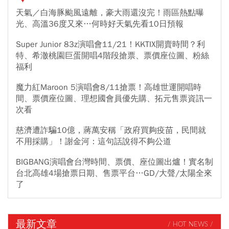
天氣／白海豚颱風遠離，豪大雨還沒完！雨區熱點曝
光、高溫36度又來…何時好天氣先看10日預報
Super Junior 83z演唱會11/21！KKTIX開賣時間？利
特、希澈桃園巨蛋開唱4階段搶票、票價座位圖、粉絲
福利
魔力紅Maroon 5演唱會8/11搶票！高雄世運開唱時
間、票價座位圖、理想國會員優先購、拓元售票資訊一
次看
慈濟遭詐騙10億，蔣萬安稱「政府買夠疫苗，民間就
不用採購」！謝金河：這句話說得不夠公道
BIGBANG演唱會台灣時間、票價、座位圖出爐！實名制
台北高雄4場搶票日期、售票平台…GD/大聲/太陽全來
了
最新文章
/ HOT NEWS /