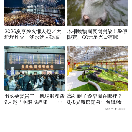
2026夏季煙火懶人包／大
木柵動物園夜間開放！暑假
稻埕煙火、淡水漁人碼頭、
限定、60元星光票有哪些
東石海上煙火…全台花火施
動物可以看？要預約嗎？時
放時間、表演卡司、最佳觀
間、門票、最佳遊園路線總
賞點必看
整理
出國要變貴了！機場服務費
高雄親子遊樂園在哪裡？
9月起「兩階段調漲」，轉
8/8父親節開幕…台鐵機廠
機旅客同步調整…漲多少？
變身遊樂園，30項設施要
Ads by
上路時間曝光
門票嗎？營業時間、交通一
文看