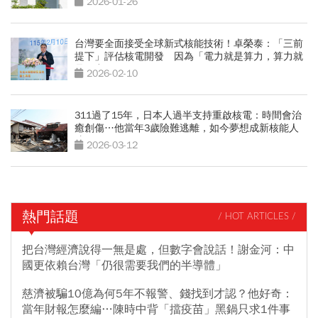
2026-01-26
台灣要全面接受全球新式核能技術！卓榮泰：「三前
提下」評估核電開發 因為「電力就是算力，算力就
是國力」
2026-02-10
311過了15年，日本人過半支持重啟核電：時間會治
癒創傷…他當年3歲險難逃離，如今夢想成新核能人
才
2026-03-12
熱門話題
/ HOT ARTICLES /
把台灣經濟說得一無是處，但數字會說話！謝金河：中
國更依賴台灣「仍很需要我們的半導體」
慈濟被騙10億為何5年不報警、錢找到才認？他好奇：
當年財報怎麼編…陳時中背「擋疫苗」黑鍋只求1件事