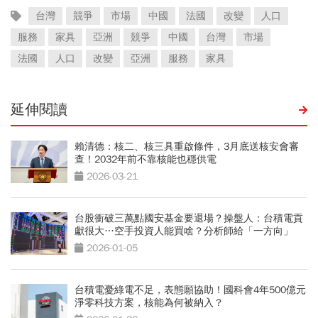
台灣
競爭
市場
中國
法國
改變
人口
服務
家具
亞洲
競爭
中國
台灣
市場
法國
人口
改變
亞洲
服務
家具
延伸閱讀
賴清德：核二、核三具重啟條件，3月底送核安會審
查！2032年前不靠核能也穩供電
2026-03-21
台股衝破三萬點國安基金要退場？操盤人：台積電貢
獻很大…空手投資人能買啥？分析師給「一方向」
2026-01-05
台積電憂綠電不足，表態願協助！國科會4年500億元
淨零科技方案，核能為何被納入？