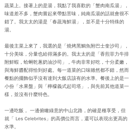
蔬菜上。接著上的是湯，我點了我喜歡的「蟹肉南瓜湯」，
味道差不多，蟹肉嘗起來帶點苦味，純南瓜湯的話就會很不
錯了。我太太的湯是「春蔬海鮮湯」，並不是十分特殊的
湯。
最後主菜上來了，我選的是「燒烤黑鯛魚附巴士奎沙司」，
十分美味，分量也給得滿多的。我太太的是「香煎菲力牛排
附鮮蝦，蛤蜊乾蔥奶油沙司」，牛肉非常好吃，十分柔嫩，
與海鮮醬配得恰到好處。每一道菜的口味雖然都不錯，然而
餐點的擺飾似乎沒有達到大飯店該有的水準。餐後上的是一
小份「水果盤」與「檸檬義式起司塔」，與先前其他道菜一
樣，並沒有什麼特色。
一邊吃飯， 一邊俯瞰綠意的中山北路，的確是種享受，但
就「 Les Celebrites」的高價位而言，還可以表現出更高的
水準。