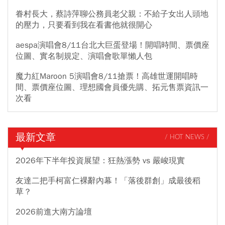
眷村長大，蔡詩萍聊公務員老父親：不給子女出人頭地
的壓力，只要看到我在看書他就很開心
aespa演唱會8/11台北大巨蛋登場！開唱時間、票價座
位圖、實名制規定、演唱會歌單懶人包
魔力紅Maroon 5演唱會8/11搶票！高雄世運開唱時
間、票價座位圖、理想國會員優先購、拓元售票資訊一
次看
最新文章
/ HOT NEWS /
2026年下半年投資展望：狂熱漲勢 vs 嚴峻現實
友達二把手柯富仁裸辭內幕！「落後群創」成最後稻
草？
2026前進大南方論壇