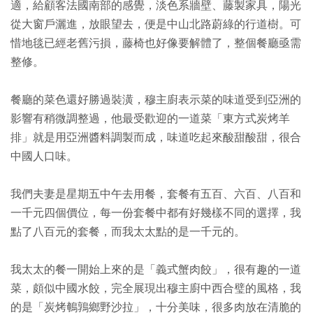
適，給顧客法國南部的感覺，淡色系牆壁、藤製家具，陽光
從大窗戶灑進，放眼望去，便是中山北路蔚綠的行道樹。可
惜地毯已經老舊污損，藤椅也好像要解體了，整個餐廳亟需
整修。
餐廳的菜色還好勝過裝潢，穆主廚表示菜的味道受到亞洲的
影響有稍微調整過，他最受歡迎的一道菜「東方式炭烤羊
排」就是用亞洲醬料調製而成，味道吃起來酸甜酸甜，很合
中國人口味。
我們夫妻是星期五中午去用餐，套餐有五百、六百、八百和
一千元四個價位，每一份套餐中都有好幾樣不同的選擇，我
點了八百元的套餐，而我太太點的是一千元的。
我太太的餐一開始上來的是「義式蟹肉餃」，很有趣的一道
菜，頗似中國水餃，完全展現出穆主廚中西合璧的風格，我
的是「炭烤鵪鶉鄉野沙拉」，十分美味，很多肉放在清脆的