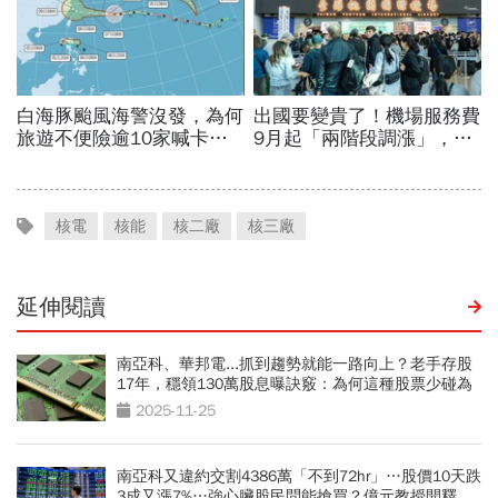
核電
核能
核二廠
核三廠
延伸閱讀
南亞科、華邦電...抓到趨勢就能一路向上？老手存股
17年，穩領130萬股息曝訣竅：為何這種股票少碰為
妙
2025-11-25
南亞科又違約交割4386萬「不到72hr」…股價10天跌
3成又漲7%…強心臟股民問能搶買？億元教授開釋