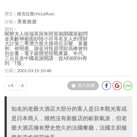
維克拉魯(VicLaRue)
美食旅遊
閣揆夫人徐瑞英與朱阿英揭開國策顧問
金美齡神祕面紗陸小芬等名女人的理財
大計第二季潛力股大搜尋呂宗耀、黃慶
和、侯明甫、謝金河投資理財高峰會特
別企畫：電子媒體登陸戰東森、年代、
三台反攻中國老謝開講：從A到B到H再
到「T股」
2001-03-15 10:46
+A
-A
加入收藏
知名的老爺大酒店大部分的客人是日本觀光客或
是日本商人，雖然沒有新飯店的嶄新氣派，但老
爺大酒店擁有歷史悠久的法國餐廳，法國主廚服