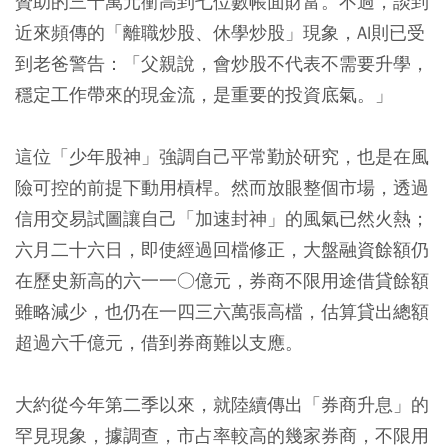
贊助的三十萬元衝高到七位數帳面財富。不過，談到
近來頻傳的「離職炒股、休學炒股」現象，Al則已受
到老爸警告：「父親說，會炒股不代表不需要升學，
穩定工作帶來的現金流，是重要的投資底氣。」
這位「少年股神」強調自己平常勤於研究，也是在風
險可控的前提下動用槓桿。然而放眼整個市場，透過
信用交易試圖讓自己「加速封神」的風氣已然火熱；
六月二十六日，即使經過回檔修正，大盤融資餘額仍
在歷史新高的六一一○億元，券商不限用途借貸餘額
雖略減少，也仍在一四三六萬張高檔，估算貸出總額
超過六千億元，借到券商難以支應。
大約從今年第二季以來，就陸續傳出「券商升息」的
罕見現象，據調查，市占率較高的幾家券商，不限用