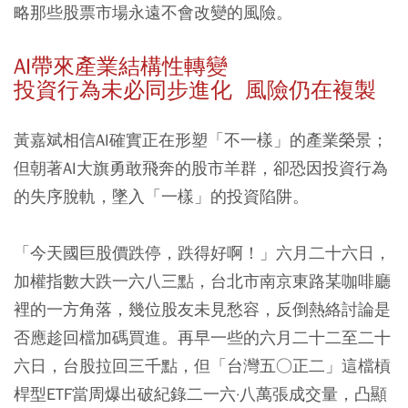
略那些股票市場永遠不會改變的風險。
AI帶來產業結構性轉變
投資行為未必同步進化 風險仍在複製
黃嘉斌相信AI確實正在形塑「不一樣」的產業榮景；
但朝著AI大旗勇敢飛奔的股市羊群，卻恐因投資行為
的失序脫軌，墜入「一樣」的投資陷阱。
「今天國巨股價跌停，跌得好啊！」六月二十六日，
加權指數大跌一六八三點，台北市南京東路某咖啡廳
裡的一方角落，幾位股友未見愁容，反倒熱絡討論是
否應趁回檔加碼買進。再早一些的六月二十二至二十
六日，台股拉回三千點，但「台灣五○正二」這檔槓
桿型ETF當周爆出破紀錄二一六·八萬張成交量，凸顯