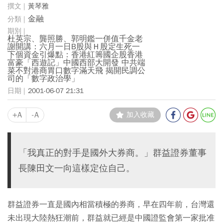
黃琴雅
金融
杜英宗、龔照勝、郭明鑑一併值千金老
謝開講：六月一日B股與Ｈ股定生死一
下個資金引爆點：香港紅籌國企股香港
富豪「西遊記」中國西部大開發 中共端
菜不對港商胃口數字滿天飛 揭開民調公
司的「數字政治學」
2001-06-07 21:31
+A
-A
加入收藏
「我真正的對手是國外大券商。」群益證券董事
長陳田文一向這樣定位自己。
群益證券一直是國內相當積極的券商，早在四年前，台灣還
未出現大陸熱狂潮前，群益就已經是中國證監會第一家批准