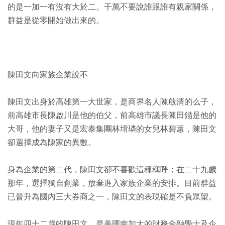
的是一加一有沒有大於二。千萬不要說誰跟誰有親家關係，
群益是從零開始做出來的。
陳田文向家族企業說不
陳田文出身於高雄第一大世家，是商界名人陳啟清的么子，
前高雄市長陳啟川是他的伯父，前高雄市議長陳田錨是他的
大哥，他的妻子又是宏泰集團林堉璘的女兒林碧蕙，陳田文
卻選擇成為陳家的異數。
身為企業的第二代，陳田文卻不喜歡這種稱呼；在二十九歲
那年，選擇獨自創業，放棄進入家族企業的安排。目前群益
已晉升為國內三大券商之一，陳田文的表現確是不負眾望。
現年四十二歲的陳田文，是美國南加大的財務金融學士及企