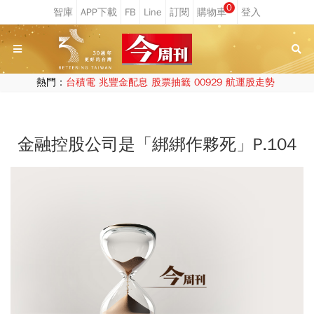
0
熱門：
台積電
兆豐金配息
股票抽籤
00929
航運股走勢
金融控股公司是「綁綁作夥死」P.104