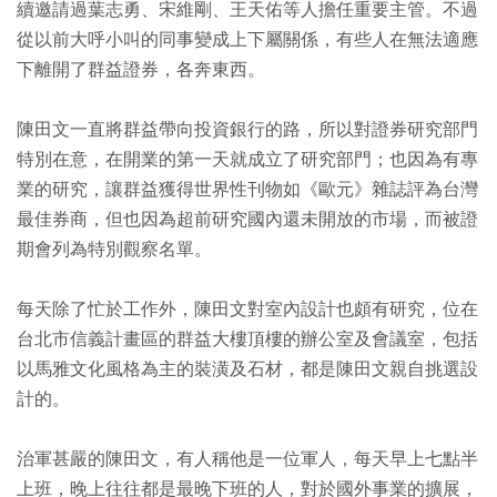
續邀請過葉志勇、宋維剛、王天佑等人擔任重要主管。不過
從以前大呼小叫的同事變成上下屬關係，有些人在無法適應
下離開了群益證券，各奔東西。
陳田文一直將群益帶向投資銀行的路，所以對證券研究部門
特別在意，在開業的第一天就成立了研究部門；也因為有專
業的研究，讓群益獲得世界性刊物如《歐元》雜誌評為台灣
最佳券商，但也因為超前研究國內還未開放的市場，而被證
期會列為特別觀察名單。
每天除了忙於工作外，陳田文對室內設計也頗有研究，位在
台北市信義計畫區的群益大樓頂樓的辦公室及會議室，包括
以馬雅文化風格為主的裝潢及石材，都是陳田文親自挑選設
計的。
治軍甚嚴的陳田文，有人稱他是一位軍人，每天早上七點半
上班，晚上往往都是最晚下班的人，對於國外事業的擴展，