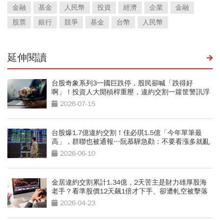
金融
基金
人民幣
投資
經濟
企業
金融
股票
銀行
競爭
基金
台幣
人民幣
延伸閱讀
台股奇象系列3一國巨跌停，股民卻喊「跌得好
啊」！投資人大開槓桿重壓，違約交割一籮筐警訊浮
現
2026-07-15
台股爆1.7億違約交割！佳必琪1.5億「今年單筆最
高」，群聯也被通報…阮慕驊急勸：不要看漲多就亂
空
2026-06-10
金居違約交割累計1.34億，2天苦主是財力雄厚股海
老手？看準股價12天飆1倍才下手、卻遭軋空被擊落
2026-04-23