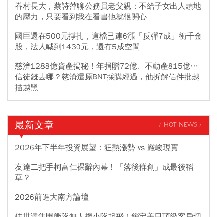
眷村長大，蔡詩萍聊公務員老父親：不給子女出人頭地
的壓力，只要看到我在看書他就很開心
國巨還在500元掙扎，這檔已連6漲「反彈7成」衝千金
股，法人喊到1430元，還有5成空間
慈濟1288億資產揭秘！年捐贈72億、不動產815億…
信徒錢去哪？慈濟還原BNT採購經過，他拆解信件批越
描越黑
最新文章
/ HOT NEWS /
2026年下半年投資展望：狂熱漲勢 vs 嚴峻現實
友達二把手柯富仁裸辭內幕！「落後群創」成最後稻
草？
2026前進大南方論壇
佳世達集團艦隊無人機小隊起飛！鎖定美日頂級客戶切