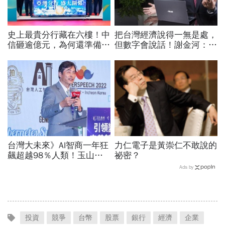
史上最貴分行藏在六樓！中
把台灣經濟說得一無是處，
信砸逾億元，為何還準備一
但數字會說話！謝金河：中
間「不常用」的會議室？
國更依賴台灣「仍很需要我
們的半導體」
台灣大未來》AI智商一年狂
力仁電子是黃崇仁不敢說的
飆超越98％人類！玉山金
祕密？
控張智星揭密企業轉型「老
Ads by
二哲學」：長官請自己卯下
去玩AI
投資
競爭
台幣
股票
銀行
經濟
企業