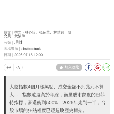
撰文・林心怡、楊紹華、林芷圓 研
究員・黃浚瑋
理財
shutterstock
2026-07-15 12:00
+A
-A
加入收藏
大盤指數4個月漲萬點、成交金額不到兆元不算
大...，指數遠遠高於年線，衡量股市熱度的巴菲
特指標，豪邁衝到500%！2026年走到一半，台
股市場的狂熱程度已經超脫歷史框架。