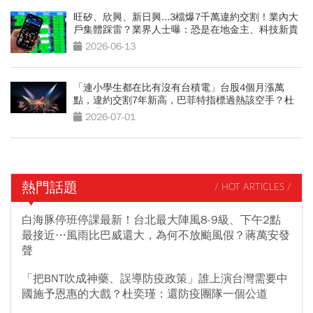
旺矽、欣興、新日興...3檔爆7千萬違約交割！業內大
戶集體踩雷？業界人士曝：恐是在地金主、科技新貴
2026-06-13
「連小學生都在比有沒有台積電」台股4個月漲萬
點，違約交割7年新高，巴菲特指標過熱該空手？杜
金龍曝操作
2026-07-01
熱門話題
/ HOT ARTICLES /
白海豚停班停課最新！台北最大陣風8-9級、下午2點
最接近…風雨比巴威還大，為何不放颱風假？蔣萬安發
聲
「把BNT吹成神藥、誤導防疫政策」誰上演台灣需要中
國施予恩惠的大戲？杜奕瑾：還防疫團隊一個公道