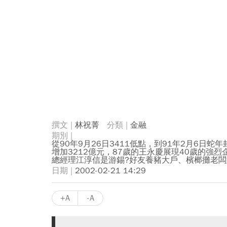
林祝菁
金融
從90年9月26日3411低點，到91年2月6日
增加3212億元，87歲的王永慶展現40歲的強
總經理江淳信是游錫?好友養豬大戶、檳榔攤老
2002-02-21 14:29
+A
-A