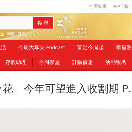
搜尋
金
鴻海
升息
生活
今周大耳朵 Podcast
富足今周起
幸福熟
存股助理
今周學堂
訂購優惠
活動報名
花」今年可望進入收割期 P.