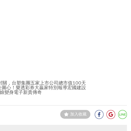
蛇年封關，台塑集團五家上市公司總市值100天
烈企圖心！樂透彩券大贏家特別報導宏國建設
闆娘變身電子新貴傳奇
加入收藏