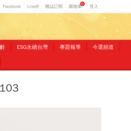
0
齡
ESG永續台灣
專題報導
今選頻道
103