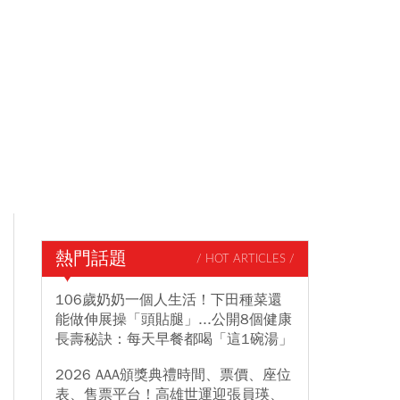
熱門話題
/ HOT ARTICLES /
106歲奶奶一個人生活！下田種菜還
能做伸展操「頭貼腿」...公開8個健康
長壽秘訣：每天早餐都喝「這1碗湯」
2026 AAA頒獎典禮時間、票價、座位
表、售票平台！高雄世運迎張員瑛、