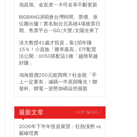
池昌旭、金宣虎…卡司名單不斷更新
BIGBANG演唱會台灣時間、票價、座
位圖出爐！實名制台北高雄4場搶票日
期、售票平台…GD/大聲/太陽全來了
淡大教授41歲才投資，靠1招年賺
15％！小資族「勝率最高」ETF配置
法公開：0050搭配這1種「越簡單越
好賺」
鴻海股價250元能買嗎？杜金龍「手
上一定要有」減碼一半原因曝光！聯
發科、聯電…逆勢加碼這些個股
最新文章
/ HOT NEWS /
2026年下半年投資展望：狂熱漲勢 vs
嚴峻現實