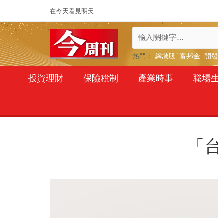
在今天看見明天
熱門：
鋼鐵股
富邦金
開發
投資理財
保險稅制
產業時事
職場
「台