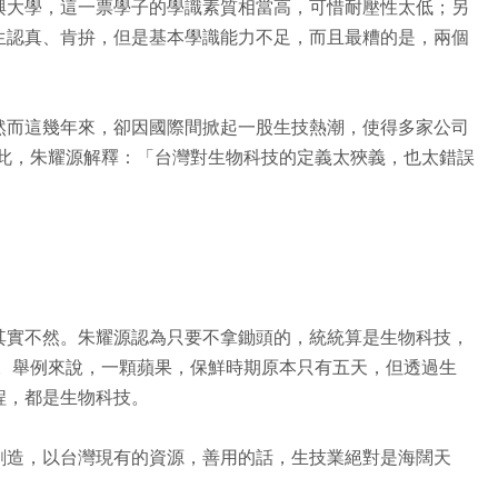
興大學，這一票學子的學識素質相當高，可惜耐壓性太低；另
生認真、肯拚，但是基本學識能力不足，而且最糟的是，兩個
然而這幾年來，卻因國際間掀起一股生技熱潮，使得多家公司
對此，朱耀源解釋：「台灣對生物科技的定義太狹義，也太錯誤
其實不然。朱耀源認為只要不拿鋤頭的，統統算是生物科技，
 。舉例來說，一顆蘋果，保鮮時期原本只有五天，但透過生
程，都是生物科技。
創造，以台灣現有的資源，善用的話，生技業絕對是海闊天