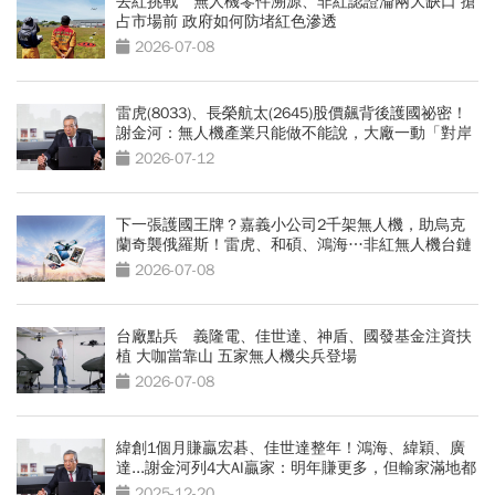
去紅挑戰 無人機零件溯源、非紅認證淪兩大缺口 搶
占市場前 政府如何防堵紅色滲透
2026-07-08
雷虎(8033)、長榮航太(2645)股價飆背後護國祕密！
謝金河：無人機產業只能做不能說，大廠一動「對岸
電話就打來」
2026-07-12
下一張護國王牌？嘉義小公司2千架無人機，助烏克
蘭奇襲俄羅斯！雷虎、和碩、鴻海…非紅無人機台鏈
點將
2026-07-08
台廠點兵 義隆電、佳世達、神盾、國發基金注資扶
植 大咖當靠山 五家無人機尖兵登場
2026-07-08
緯創1個月賺贏宏碁、佳世達整年！鴻海、緯穎、廣
達...謝金河列4大AI贏家：明年賺更多，但輸家滿地都
是
2025-12-20