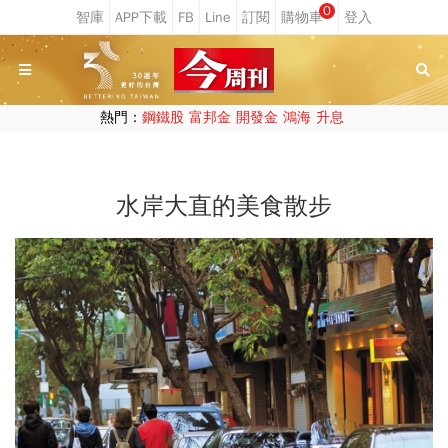
0
熱門：
鋼鐵股
富邦金
開發金
鴻海
升息
水岸大直的美食散步