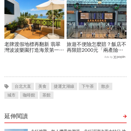
賞點必看
老牌渡假地標再翻新 翡翠
旅遊不便險怎麼賠？飯店不
灣波波樂園打造海景第一排
再限賠2000元「兩產險」
渡假新體驗
跟進！機票住宿餐費收據怎
Ads by
麼報？達人教戰旅平險理賠
台北大直
美食
捷運文湖線
下午茶
散步
城市
咖啡館
茶館
延伸閱讀