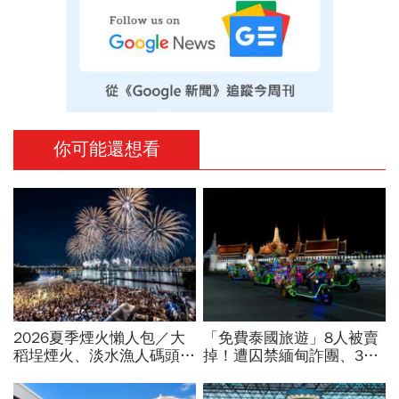
你可能還想看
2026夏季煙火懶人包／大
「免費泰國旅遊」8人被賣
稻埕煙火、淡水漁人碼頭、
掉！遭囚禁緬甸詐團、3人
東石海上煙火…全台花火施
各繳40萬贖身泣訴：吃喝
放時間、表演卡司、最佳觀
很爛「只讓我們活著能賣」