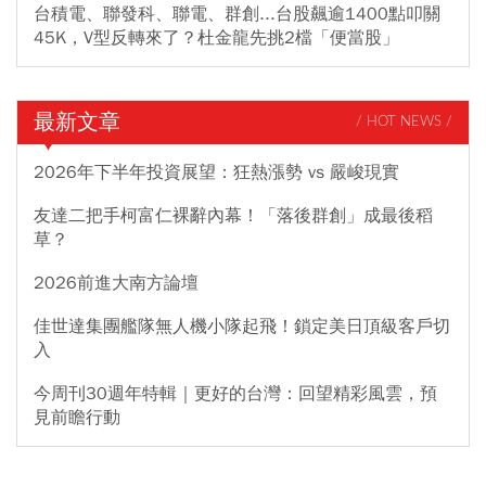
台積電、聯發科、聯電、群創...台股飆逾1400點叩關
45K，V型反轉來了？杜金龍先挑2檔「便當股」
最新文章
/ HOT NEWS /
2026年下半年投資展望：狂熱漲勢 vs 嚴峻現實
友達二把手柯富仁裸辭內幕！「落後群創」成最後稻
草？
2026前進大南方論壇
佳世達集團艦隊無人機小隊起飛！鎖定美日頂級客戶切
入
今周刊30週年特輯｜更好的台灣：回望精彩風雲，預
見前瞻行動