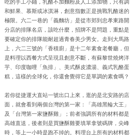
吃的手工小鋪，乳酪不加麵粉及人工添加物，只有調
和鮮果、慕斯或冰淇淋，創意指數正是挑戰乳酪迷的
極限。六二一巷的「義麵坊」是從市郊到忠孝東路開
分店的排隊名店，該吃什麼，招牌不是問題，重點是
要確定你的排隊能耐超過青春美少男女。走到大馬路
上，六二三號的「香積廚」是十二年素食老餐廳，但
是料理以西餐方式呈現且創意不斷，有蘇黎世燒烤洋
芋、印度咖哩「魚排」、美式酥皮濃湯、義式乳酪蛋
糕，這樣的全球化，你還會覺得它是單調的素食嗎？
若你從捷運大直站一號出口上來，逛的是北安路的店
面，就會看到兩個台灣的第一家：「高雄黑輪大王」
及「台灣第一家鹽酥雞」；前者強調所有的材料都是
高雄直送，後者則是買鹽酥雞要填單拿號碼牌，尖峰
時，等上一小時是跑不掉的。料理台上所有的材料都