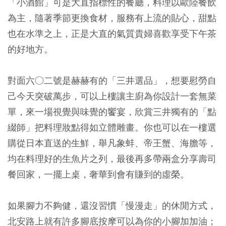
「小酒館」可是大直指標性的餐廳，料理以歐陸餐飲
為主，隨著季節更換食材，服務有上流的貼心，甜點
也在水準之上，正是大直的氣質貴婦喜歡享受下午茶
的好地方。
對面六○二號是赫赫有的「三井選品」，想要慰勞自
己今天突破萬步，可以上樓讓主廚為你設計一套無菜
單，來一場視覺與味覺的饗宴，欣賞三井獨有的「點
綴師」把料理妝點得如立體雕畫。你也可以在一樓選
購從日本直送的生鮮，舉凡象蚌、帝王蟹、海膽等，
均在料理好的生魚片之列，最後再多帶兩盒分享壽司
餐回家，一擺上桌，奢華到會有賺到的虛榮。
如果腳力不夠健，還沒習慣「慢漫走」的休閒方式，
北安路上就有許多腳底按摩可以為你的小腳加加油；