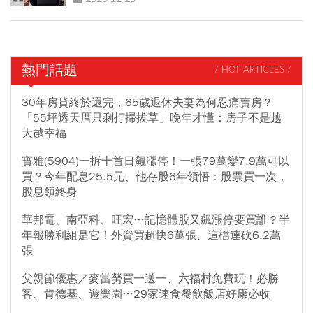
熱門話題
/ HOT ARTICLES /
30年房貸終於還完，65歲退休夫妻為何忍痛賣房？
「55坪透天厝只剩打掃拔草」晚年才懂：房子不是越
大越幸福
寶雅(5904)一拆十首日飆漲停！一張79萬變7.9萬可以
買？今年配息25.5元、他存股6年領悟：股票買一次，
股息領終身
華邦電、南亞科、旺宏…記憶體股又飆漲停要買誰？半
年報勝利組是它！外資買超快6萬張、這檔連砍6.2萬
張
父親節優惠／麥當勞買一送一、六福村免費玩！必勝
客、肯德基、遊樂園…29家速食餐飲飯店好康必收