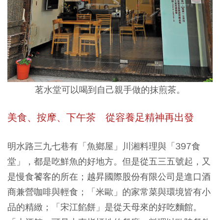
茗水堂可以喝到自己親手做的抹煎茶。
美食、按摩、下午茶 從容養足精神再出發
明水路三九七巷有「魚鄉屋」川湘料理與「397食
堂」，都是吃鮮魚的好地方。但是從五三五號起，又
是慢食饕客的所在；越昇國際股份有限公司是進口酒
商兼營咖啡與輕食；「米歐」的家常菜與環境皆有小
品的精緻；「宋江餡餅」是從天母來的好吃麵館。