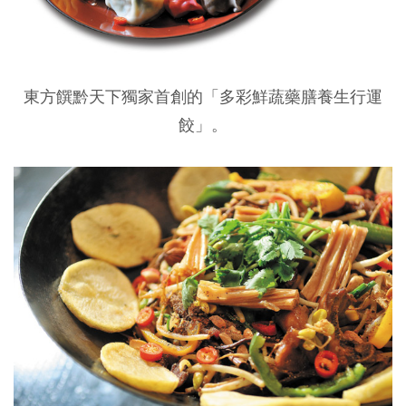
東方饌黔天下獨家首創的「多彩鮮蔬藥膳養生行運
餃」。