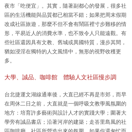
夜市「吃便宜」。其實，隨著副都心的發展，很多社
區的生活機能與品質都已相當不錯；如果把周末假期
改成社區旅遊，那麼不但不會有鬧區裡寸步難移的情
形，平易近人的消費水準，也不致令人只能遠觀。有
些社區還因具有文教、舊城或異國特質，漫步其間，
猶如浸淫在獨特的人文風情中，無形的視野收穫更
多。
大學、誠品、咖啡館 體驗人文社區慢步調
台北捷運文湖線通車後，大直已經不再是市郊，而早
在周休二日之前，大直就是一個呼吸文教學風氛圍的
地方：培育許多藝術與設計人才的實踐大學；圍著大
學旁有誠品書店；沿著河岸的建築；走峇里島風的社
區咖啡廳。社區所營造出來的氛圍，如果你還匆忙而