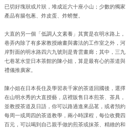
已切好塊狀或片狀，堆成近六十座小山；少數的獨家
產品有腸包蔥、炸皮蛋、炸螃蟹。
大直的另一個「低調人文素養」其實是在明水路上，
巷弄內除了有多家教授繪畫與書法的工作室之外，河
岸對面的明水路四六九號則是青雲畫廊；其中，三九
七巷茗水堂日本茶館的陳小姐，算是最有心的茶道與
禮儀推廣家。
陳小姐在日本長住及學習表千家的茶道回國後，選擇
在山明水秀的大直授藝，店裡販售日本煎茶、茶具，
並教授茶道及日語，你可以路過進來品茗，或者預約
每周一或周四的茶道教學，兩小時課程，每位收費四
百元，可以喝到自己親手做的煎茶或抹茶、精緻的和