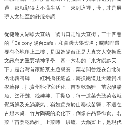
過，那就顯得太不懂生活了；來到這裡，慢，才是展
現人文社區的舒服步調。
從捷運文湖線大直站一號出口走進大直街，三十四巷
的「Balcony 陽台cafe」和實踐大學齊名；喝咖啡還
要有心地爬上二樓，是因為陽台正是大直文人交換藝
文訊息的重要精神堡壘。四十六巷的「東方饌黔天
下」是台灣首家黔菜主題餐廳，葉老闆曾經在台北知
名北義餐廳──紅利擔任總監，轉換跑道赴大陸貴州
學藝後，把貴州料理宮廷化，苗寨乾鍋雞、苗家酸湯
魚、盜汗雞、絲娃娃、手撕魚，每一道菜光聽菜名就
覺新鮮及充滿豪氣，猶如置身於山寨或苗疆，不過在
古燈木桌、竹片陶碗的柔化下，倒像在品嘗御食。名
菜「苗寨乾鍋雞」上菜時，烘爐、大鍋齊上，是現代