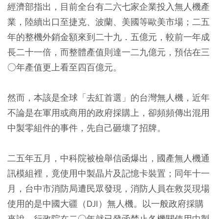
經濟部指出，目前全台有二六七家企業投入無人機產
業，陸續出口至捷克、波蘭、美國等歐美市場；二五
年的整機外銷金額來到二十九．五億元，較前一年成
長二十一倍，而整體產值則達一二九億元，預估在三
○年產值更上看至四百億元。
然而，本該是全球「去紅首選」的台灣無人機，近年
不論是在軍用或商用的政府採購上，卻頻頻傳出混用
中製零組件的事件，先自己砸壞了招牌。
二五年五月，中科院被檢舉信函爆出，國產無人機通
訊模組裡，竟使用中製晶片及記憶卡裝置；同年十一
月，台中市消防局遭民眾發現，消防人員在救災現場
使用的是中國大疆（DJI）無人機。以一般政府採購
來說，行政院在二○年就已發函禁止各機關使用中製