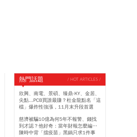
熱門話題
/ HOT ARTICLES /
欣興、南電、景碩、臻鼎-KY、金居、
尖點...PCB買誰最賺？杜金龍點名「這
檔」爆炸性強漲，11月末升段首選
慈濟被騙10億為何5年不報警、錢找
到才認？他好奇：當年財報怎麼編…
陳時中背「擋疫苗」黑鍋只求1件事