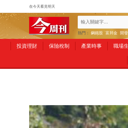
在今天看見明天
熱門：
鋼鐵股
富邦金
開發
投資理財
保險稅制
產業時事
職場