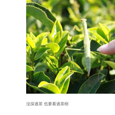
沒採過茶 也要看過茶樹