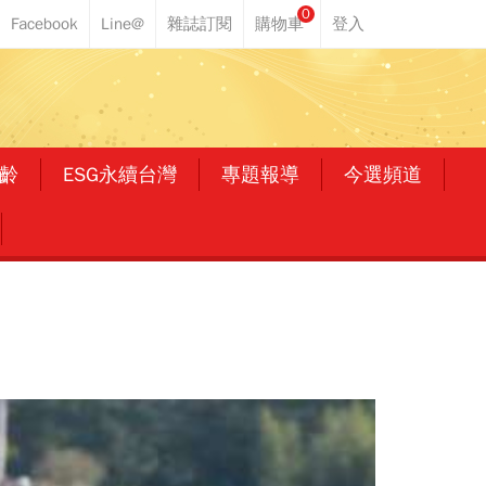
0
齡
ESG永續台灣
專題報導
今選頻道