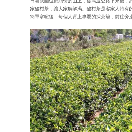
日新茶園位於頭份的山上，從高速公路下來後，
家酸柑茶，讓大家解解渴。酸柑茶是客家人特有
簡單寒暄後，每個人背上專屬的採茶籠，前往旁