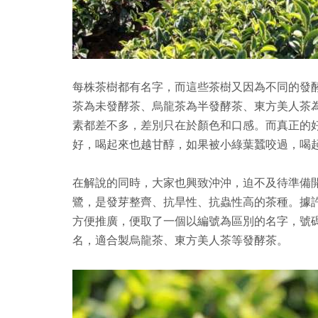
每株茶樹都有名字，而這些茶樹又因為不同的發
茶為未發酵茶、烏龍茶為半發酵茶、東方美人茶
素都差不多，差別只在於顏色和口感。而真正的
好，喝起來也越甘醇，如果被小綠葉蠶咬過，喝
在解說的同時，大家也興致沖沖，迫不及待準備
鷺，是發芽整齊、抗旱性、抗蟲性高的茶種。據
方便推廣，便取了一個以編號為區別的名字，號
名，適合製烏龍茶、東方美人茶等發酵茶。