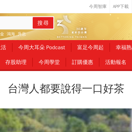
搜尋
金
鴻海
升息
生活
今周大耳朵 Podcast
富足今周起
幸福熟
存股助理
今周學堂
訂購優惠
活動報名
台灣人都要說得一口好茶