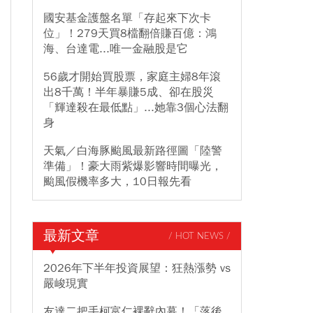
國安基金護盤名單「存起來下次卡
位」！279天買8檔翻倍賺百億：鴻
海、台達電...唯一金融股是它
56歲才開始買股票，家庭主婦8年滾
出8千萬！半年暴賺5成、卻在股災
「輝達殺在最低點」...她靠3個心法翻
身
天氣／白海豚颱風最新路徑圖「陸警
準備」！豪大雨紫爆影響時間曝光，
颱風假機率多大，10日報先看
最新文章
/ HOT NEWS /
2026年下半年投資展望：狂熱漲勢 vs
嚴峻現實
友達二把手柯富仁裸辭內幕！「落後