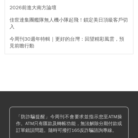
2026前進大南方論壇
佳世達集團艦隊無人機小隊起飛！鎖定美日頂級客戶切
入
今周刊30週年特輯｜更好的台灣：回望精彩風雲，預
見前瞻行動
「防詐騙提醒」今周刊不會要求並指示您至ATM操
作。ATM只有匯款及轉帳功能，無法解除分期付款或
訂單錯誤問題。隨時可撥打165反詐騙諮詢專線。