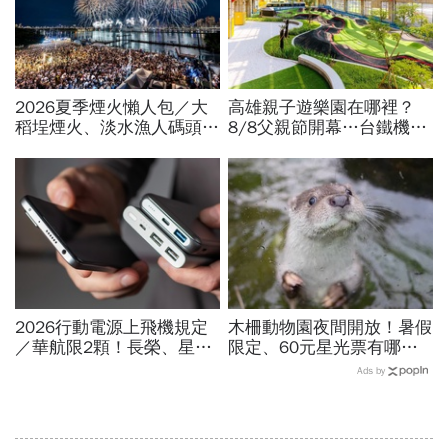
2026夏季煙火懶人包／大
高雄親子遊樂園在哪裡？
稻埕煙火、淡水漁人碼頭、
8/8父親節開幕…台鐵機廠
東石海上煙火…全台花火施
變身遊樂園，30項設施要
放時間、表演卡司、最佳觀
門票嗎？營業時間、交通一
賞點必看
文看
2026行動電源上飛機規定
木柵動物園夜間開放！暑假
／華航限2顆！長榮、星
限定、60元星光票有哪些
宇、虎航…行動電源飛機能
動物可以看？要預約嗎？時
Ads by
帶幾個、托運還隨身手提？
間、門票、最佳遊園路線總
整理