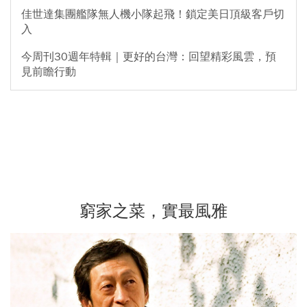
佳世達集團艦隊無人機小隊起飛！鎖定美日頂級客戶切
入
今周刊30週年特輯｜更好的台灣：回望精彩風雲，預
見前瞻行動
窮家之菜，實最風雅