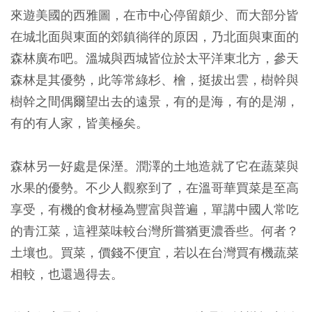
來遊美國的西雅圖，在市中心停留頗少、而大部分皆
在城北面與東面的郊鎮徜徉的原因，乃北面與東面的
森林廣布吧。溫城與西城皆位於太平洋東北方，參天
森林是其優勢，此等常綠杉、檜，挺拔出雲，樹幹與
樹幹之間偶爾望出去的遠景，有的是海，有的是湖，
有的有人家，皆美極矣。
森林另一好處是保溼。潤澤的土地造就了它在蔬菜與
水果的優勢。不少人觀察到了，在溫哥華買菜是至高
享受，有機的食材極為豐富與普遍，單講中國人常吃
的青江菜，這裡菜味較台灣所嘗猶更濃香些。何者？
土壤也。買菜，價錢不便宜，若以在台灣買有機蔬菜
相較，也還過得去。