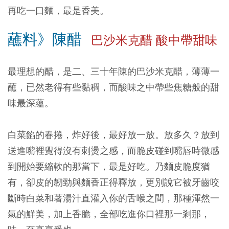
再吃一口麵，最是香美。
蘸料》陳醋
巴沙米克醋 酸中帶甜味
最理想的醋，是二、三十年陳的巴沙米克醋，薄薄一
蘸，已然老得有些黏稠，而酸味之中帶些焦糖般的甜
味最深蘊。
白菜餡的春捲，炸好後，最好放一放。放多久？放到
送進嘴裡覺得沒有刺燙之感，而脆皮碰到嘴唇時微感
到開始要縮軟的那當下，最是好吃。乃麵皮脆度猶
有，卻皮的韌勁與麵香正得釋放，更別說它被牙齒咬
斷時白菜和著湯汁直灌入你的舌喉之間，那種渾然一
氣的鮮美，加上香脆，全部吃進你口裡那一剎那，