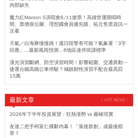
內部缺失
魔力紅Maroon 5演唱會8/11搶票！高雄世運開唱時
間、票價座位圖、理想國會員優先購、拓元售票資訊一
次看
天氣／白海豚慢慢跳！週日陸警有可能？氣象署「3字
回應」...最新風雨預測，8地區達停班課標準
漢光演習斷網、防空演習時間！影響範圍、交通異動…
捷運台鐵高鐵公車停駛？城鎮韌性演習不配合最高罰
15萬
最新文章
/ HOT NEWS /
2026年下半年投資展望：狂熱漲勢 vs 嚴峻現實
友達二把手柯富仁裸辭內幕！「落後群創」成最後稻
草？