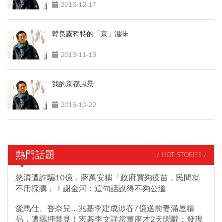
2015-12-17
韓良露獨特的「京」滋味
2015-11-19
我的京都風景
2015-10-22
熱門話題
/ HOT STORIES /
慈濟遭詐騙10億，蔣萬安稱「政府買夠疫苗，民間就
不用採購」！謝金河：這句話說得不夠公道
愛馬仕、香奈兒...兆基李建成涉吞7億送前妻滿屋精
品，遭羈押禁見！宏碁李文詳當董座才2天閃辭：發現