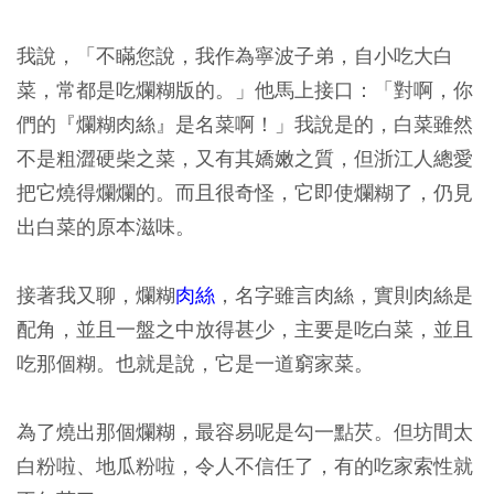
我說，「不瞞您說，我作為寧波子弟，自小吃大白
菜，常都是吃爛糊版的。」他馬上接口：「對啊，你
們的『爛糊肉絲』是名菜啊！」我說是的，白菜雖然
不是粗澀硬柴之菜，又有其嬌嫩之質，但浙江人總愛
把它燒得爛爛的。而且很奇怪，它即使爛糊了，仍見
出白菜的原本滋味。
接著我又聊，爛糊
肉絲
，名字雖言肉絲，實則肉絲是
配角，並且一盤之中放得甚少，主要是吃白菜，並且
吃那個糊。也就是說，它是一道窮家菜。
為了燒出那個爛糊，最容易呢是勾一點芡。但坊間太
白粉啦、地瓜粉啦，令人不信任了，有的吃家索性就