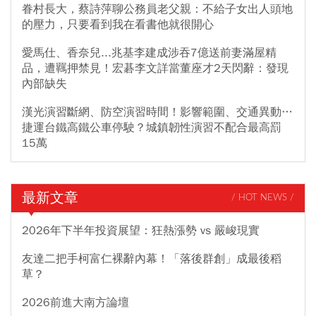
眷村長大，蔡詩萍聊公務員老父親：不給子女出人頭地
的壓力，只要看到我在看書他就很開心
愛馬仕、香奈兒...兆基李建成涉吞7億送前妻滿屋精
品，遭羈押禁見！宏碁李文詳當董座才2天閃辭：發現
內部缺失
漢光演習斷網、防空演習時間！影響範圍、交通異動…
捷運台鐵高鐵公車停駛？城鎮韌性演習不配合最高罰
15萬
最新文章
/ HOT NEWS /
2026年下半年投資展望：狂熱漲勢 vs 嚴峻現實
友達二把手柯富仁裸辭內幕！「落後群創」成最後稻
草？
2026前進大南方論壇