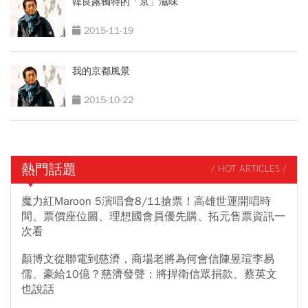
韓良露獨特的「京」滋味
2015-11-19
我的京都風景
2015-10-22
熱門話題
/ HOT ARTICLES /
魔力紅Maroon 5演唱會8/11搶票！高雄世運開唱時
間、票價座位圖、理想國會員優先購、拓元售票資訊一
次看
顏博文從聯電到慈濟，商場老將為何會信陳昱瑄李易
儒、豪給10億？慈濟發聲：將捍衛信眾捐款、蔡英文
也說話