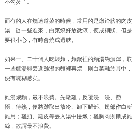
不勾芡了。
而有的人在燒這道菜的時候，常用的是燉蹄膀的肉皮
湯，舀一些進來，白菜燒好放微涼，便成糊狀。但是
要很小心，有時會燒成過腴。
如果一、二十個人吃煨麵，麵鍋裡的麵湯夠濃渾，取
一些麵湯與丟進雞湯的麵裡再煨，則白菜融於其中，
便有爛糊感矣。
雞湯煨麵，最不浪費。先燉雞，反覆浸一浸、撈一
撈，待熟，便將雞取出放冷。卸下腿部、翅部作白斬
雞用；雞頸、雞皮等丟入湯中慢燉；雞胸肉則撕成雞
絲，故謂最不浪費。