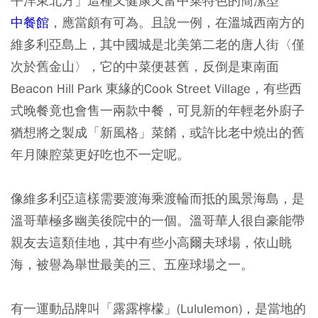
平洋東北方」這種又健康又富中菜特色的簡潔型
中餐館
，應當頗有可為。且說一例，在溫城西南方的
維多利亞島上，其中國城是北美第二老的唐人街〈僅
次於舊金山〉，它的中菜便甚舊，反倒是東南面
Beacon Hill Park 東緣的Cook Street Village，有些西
式晚餐竟也會售一兩款中餐，可見新的年輕老外廚子
猶想將之製成「新風格」菜餚，或許比老中燒出的舊
年月陳腔菜更好吃也不一定呢。
像維多利亞這樣需要渡海乘渡輪而抵的風景海島，是
溫哥華極多幽美後院中的一個。溫哥華人很自豪能帶
親友去這類佳地，其中有些小高爾夫球場，依山眺
海，被譽為舉世最美的三、五座球場之一。
有一運動品牌叫「露露檸檬」(Lululemon)，是當地的