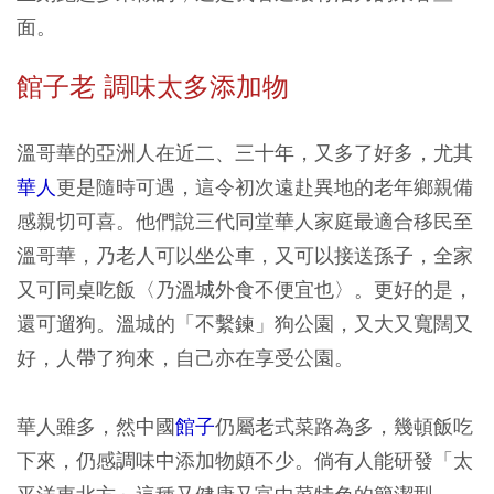
面。
館子老 調味太多添加物
溫哥華的亞洲人在近二、三十年，又多了好多，尤其
華人
更是隨時可遇，這令初次遠赴異地的老年鄉親備
感親切可喜。他們說三代同堂華人家庭最適合移民至
溫哥華，乃老人可以坐公車，又可以接送孫子，全家
又可同桌吃飯〈乃溫城外食不便宜也〉。更好的是，
還可遛狗。溫城的「不繫鍊」狗公園，又大又寬闊又
好，人帶了狗來，自己亦在享受公園。
華人雖多，然中國
館子
仍屬老式菜路為多，幾頓飯吃
下來，仍感調味中添加物頗不少。倘有人能研發「太