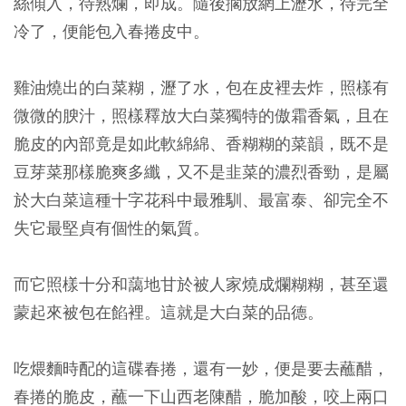
絲傾入，待熟爛，即成。隨後擱放網上瀝水，待完全
冷了，便能包入春捲皮中。
雞油燒出的白菜糊，瀝了水，包在皮裡去炸，照樣有
微微的腴汁，照樣釋放大白菜獨特的傲霜香氣，且在
脆皮的內部竟是如此軟綿綿、香糊糊的菜韻，既不是
豆芽菜那樣脆爽多纖，又不是韭菜的濃烈香勁，是屬
於大白菜這種十字花科中最雅馴、最富泰、卻完全不
失它最堅貞有個性的氣質。
而它照樣十分和藹地甘於被人家燒成爛糊糊，甚至還
蒙起來被包在餡裡。這就是大白菜的品德。
吃煨麵時配的這碟春捲，還有一妙，便是要去蘸醋，
春捲的脆皮，蘸一下山西老陳醋，脆加酸，咬上兩口