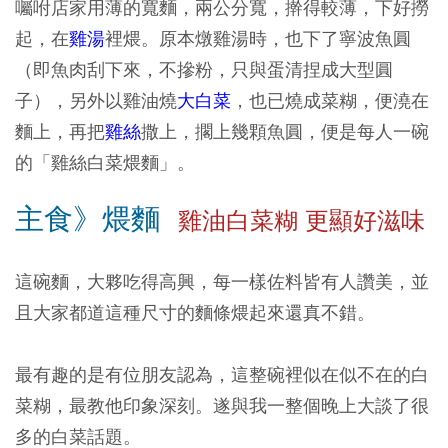
囑咐店家用薄的寬麵，兩公分寬，擀得較薄，下好撈
起，在
雞湯
裡煨。原本燉雞湯時，也下了寧波魚圓
（即魚肉刮下來，不摻粉，只與蛋清捏成大型圓
子），另外以雞油燒
大白菜
，也已燒成菜糊，便澆在
麵上，再把
雞絲
撒上，擱上幾顆魚圓，便是每人一碗
的「雞絲白菜煨麵」。
主食》煨麵
雞油白菜糊 更顯好滋味
這碗麵，大夥吃得高興，每一樣佐料皆有人讚美，並
且大家都道這種尺寸的麵條煨起來還真不錯。
最有趣的是有位朋友認為，這整碗裡似在似不在的白
菜糊，最教他印象深刻。遂與我一整個晚上大談了很
多的白菜話題。