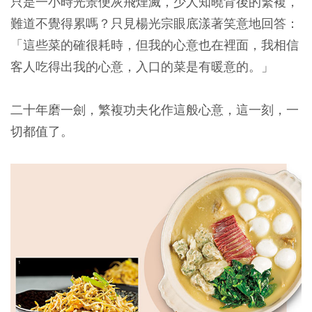
只是一小時光景便灰飛煙滅，少人知曉背後的繁複，
難道不覺得累嗎？只見楊光宗眼底漾著笑意地回答：
「這些菜的確很耗時，但我的心意也在裡面，我相信
客人吃得出我的心意，入口的菜是有暖意的。」
二十年磨一劍，繁複功夫化作這般心意，這一刻，一
切都值了。