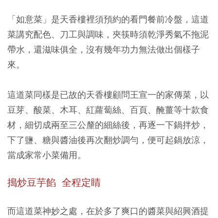
「如意菜」是天香樓裡須預約的看門餐前冷盤，這道
菜講究配色、刀工與調味，夾筷時須乾淨秀氣不拖泥
帶水，還滋味俱全，沒有幾年功力無法做出個樣子
來。
這道菜同樣是已故的天香樓顧問王宣一的家傳菜，以
豆芽、酸菜、木耳、紅蘿蔔絲、百頁、醃薑等十款食
材，細切成兩至三公釐的細絲後，再逐一下鍋拌炒，
下了鹽、糖與醬油後再次翻炒調勻，便可起鍋放涼，
當成家常小菜備用。
搗炒豆芋餡 全程定睛
而這道菜神妙之處，在於多了爽口的醬菜與紹興酒提