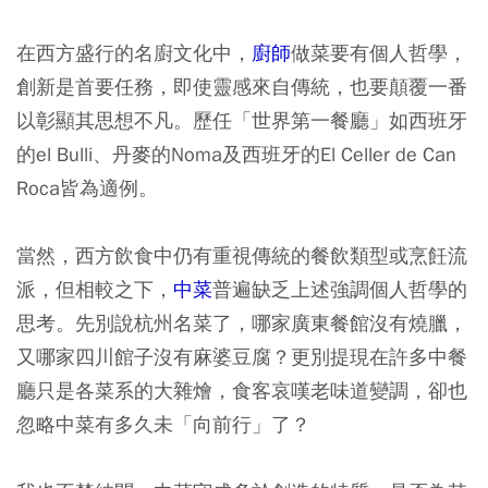
在西方盛行的名廚文化中，
廚師
做菜要有個人哲學，
創新是首要任務，即使靈感來自傳統，也要顛覆一番
以彰顯其思想不凡。歷任「世界第一餐廳」如西班牙
的el Bulli、丹麥的Noma及西班牙的El Celler de Can
Roca皆為適例。
當然，西方飲食中仍有重視傳統的餐飲類型或烹飪流
派，但相較之下，
中菜
普遍缺乏上述強調個人哲學的
思考。先別說杭州名菜了，哪家廣東餐館沒有燒臘，
又哪家四川館子沒有麻婆豆腐？更別提現在許多中餐
廳只是各菜系的大雜燴，食客哀嘆老味道變調，卻也
忽略中菜有多久未「向前行」了？