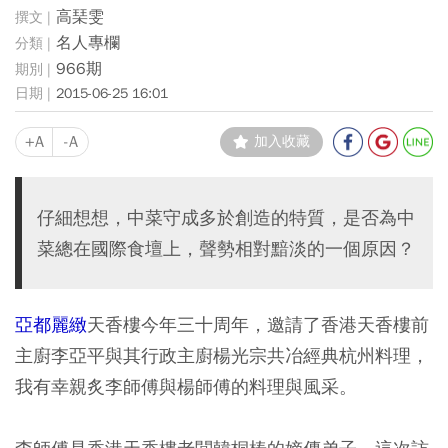
高琹雯
名人專欄
966期
2015-06-25 16:01
+A
-A
加入收藏
仔細想想，中菜守成多於創造的特質，是否為中
菜總在國際食壇上，聲勢相對黯淡的一個原因？
亞都麗緻
天香樓今年三十周年，邀請了香港天香樓前
主廚李亞平與其行政主廚楊光宗共冶經典杭州料理，
我有幸親炙李師傅與楊師傅的料理與風采。