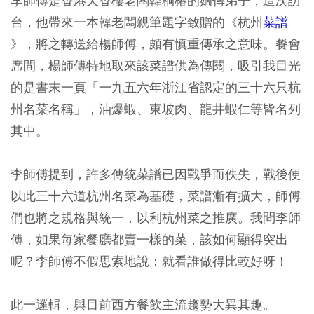
李師傅是香港天香樓老闆韓桐椿的嫡傳弟子，這次訪
台，他帶來一本韓老闆親筆題字致贈的《杭州
菜譜
》，將之轉送給楊師傅，頗有慎重傳承之意味。餐會
席間，楊師傅特地取來該菜譜供為傳閱，吸引我目光
的是書末一頁「一九五六年浙江省認定的三十六只杭
州名菜名稱」，油爆蝦、東坡肉、龍井蝦仁等皆名列
其中。
李師傅提到，許多傳統菜譜已因戰爭而佚失，戰後便
以此三十六道杭州名菜為基礎，菜譜漸有擴大，師傅
們也將之規格與統一，以利杭州菜之推廣。我問李師
傅，如果每家餐廳都賣一樣的菜，該如何顯得突出
呢？李師傅不假思索地說：就看誰做得比較好呀！
此一邏輯，與目前西方餐飲主流趨勢大異其趣。