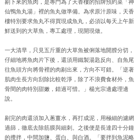
剔下來的魚肉，是專門為了天香樓的招牌預約菜「神
仙鴨魚丸湯」裡的魚丸做準備。為求原汁原味，天香
樓特別要求魚丸不得買現成魚丸，必須以每天上午新
鮮送到的大草魚，專工處理，現開現做。
一大清早，只見五斤重的大草魚被俐落地開膛分切，
仔細地將魚肉片下後，還須用鐵製湯匙反向、自魚尾
往魚頭方向將骨裡的肉剔出來，方向不可錯。「逆著
肌肉生長方向刮除比較乾淨，除了不浪費食材外，魚
骨間的肉特別甜嫩，錯過可惜。」楊光宗邊處理邊
說。
剔完的肉還須加入蔥薑水，再打成泥，用極細的濾網
過篩，徹底去除筋膜與細刺。之後便是長達四十分鐘
的攪拌，中間加鹽、蛋白、與白酒。「要拌到魚泥略