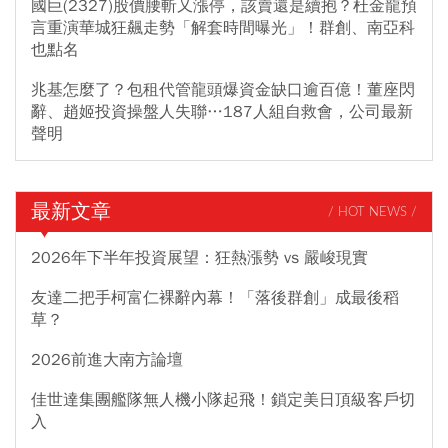
國巨(2327)股價腰斬又漲停，該賣還是續抱？杜金龍預
言重演華城狂飆走勢「解套時間曝光」！群創、南亞科
也點名
兆基怎麼了？包租代管龍頭爆資金缺口逾百億！董座閃
辭、趙姬投資操盤人失聯…187人組自救會，公司最新
聲明
最新文章
/ HOT NEWS /
2026年下半年投資展望：狂熱漲勢 vs 嚴峻現實
友達二把手柯富仁裸辭內幕！「落後群創」成最後稻
草？
2026前進大南方論壇
佳世達集團艦隊無人機小隊起飛！鎖定美日頂級客戶切
入