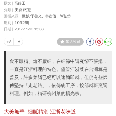
高靜玉
美食旅遊
攝影/于魯光、林衍億、陳弘岱
1092期
2017-11-23 15:08
+A
-A
加入收藏
食不厭精、燴不厭細，在細節中講究卻不張揚，
一直是江浙料理的特色。儘管江浙菜在台灣算是
普及，許多菜餚已經可以速簡即就，但仍有些師
傅堅持「走老路」，依傳統工序，按部就班烹調
料理。例如，精研杭州菜的楊光宗。
大美無華 細膩精湛 江浙老味道