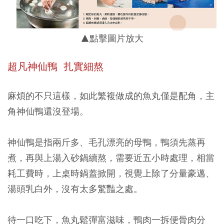
▲點擊圖片放大
超凡神仙鴨 扎實細熬
麻煩的不只這樣，如此繁複做成的魚丸僅是配角，主
角神仙鴨還沒登場。
神仙鴨是指兩斤多、毛孔漂亮的母鴨，鴨須先蒸再
煮，再與上湯入砂鍋續熬，需要近五小時處理，相當
耗工費時，上桌時鍋蓋掀開，視覺上除了分量豪邁、
湯頭乳白外，沒有太多驚豔之處。
待一口吃下，魚丸鬆彈富滋味，鴨肉一拆便骨肉分