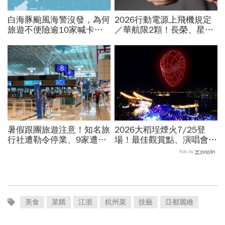
白海豚颱風海警沒發，為何
2026行動電源上飛機規定
旅遊不便險逾10家喊卡不
／華航限2顆！長榮、星
給投保？國泰、富邦、新安
宇、虎航…行動電源飛機能
東京…暫停受理產險一次看
帶幾個、托運還隨身手提？
暑假跟團旅遊注意！知名旅
2026大稻埕煙火7/25登
行社遭勒令停業、9家遭廢
場！最佳觀賞點、演唱會卡
止或撤照…觀光署完整黑名
司…大稻埕夏日節煙火施放
Ads by
單曝光
時間、蜘蛛人無人機燈光秀
場次
美食
菜餚
江浙
杭州菜
技藝
亞都麗緻