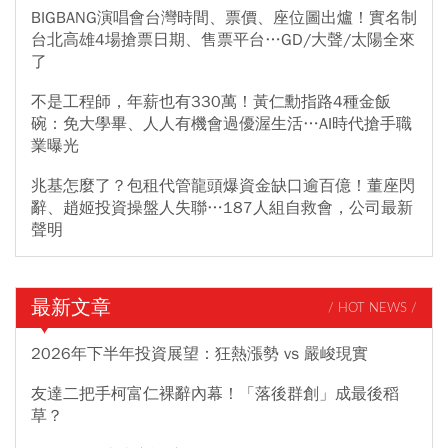
BIGBANG演唱會台灣時間、票價、座位圖出爐！實名制
台北高雄4場搶票日期、售票平台…GD/大聲/太陽全來
了
不是工程師，年薪也有330萬！黃仁勳指路4種金飯
碗：免大學畢、人人有機會過優渥生活…AI時代搶手職
業曝光
兆基怎麼了？包租代管龍頭爆資金缺口逾百億！董座閃
辭、趙姬投資操盤人失聯…187人組自救會，公司最新
聲明
最新文章
/ HOT NEWS /
2026年下半年投資展望：狂熱漲勢 vs 嚴峻現實
友達二把手柯富仁裸辭內幕！「落後群創」成最後稻
草？