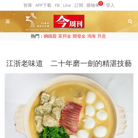
0
熱門：
鋼鐵股
富邦金
開發金
鴻海
升息
江浙老味道 二十年磨一劍的精湛技藝