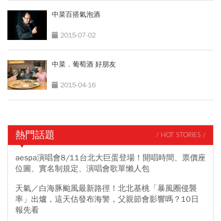
中菜百搭氣泡酒
2015-07-02
中菜．葡萄酒 好朋友
2015-04-16
熱門話題
/ HOT STORIES /
aespa演唱會8/11台北大巨蛋登場！開唱時間、票價座
位圖、實名制規定、演唱會歌單懶人包
天氣／白海豚颱風最新路徑！北北基桃「暴風圈侵襲
率」出爐，這天估發布海警，父親節會影響嗎？10日
報先看